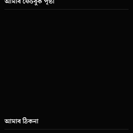
আমাৰ ফেচবুক পৃষ্ঠা
আমাৰ ঠিকনা