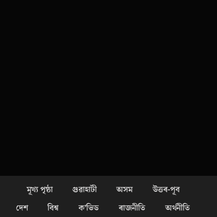
মূখ্য পৃষ্ঠা
গুৱাহাটী
অসম
উত্তৰ-পূব
দেশ
বিশ্ব
ক’ভিড
ৰাজনীতি
অৰ্থনীতি