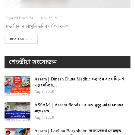
Editor NEBharat 24
Nov 22, 2023
ক'ত কিমান আপুনি ভৰিব লাগিব কৰ?
READ MORE...
শেহতীয়া সংযোজন
Assam| Dinesh Dutta Medhi: বন্যাৰ্তৰ বাবে দিনেশ
দত্ত মেধিয়ে…
Aug 5, 2026
ASSAM | Assam floods : বানত মৃত্যু হোৱা লোকৰ
সংখ্য ৮৭…
Aug 4, 2026
Assam| Lovlina Borgohain: কমনৱেলথ গেমছত