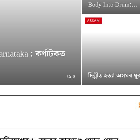
Body Into Drum:…
ASSAM
nataka : কৰ্ণাটকত
দিল্লীত হত্যা অসমৰ য
0