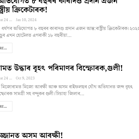
 অভিযোগত ৮ বছৰৰ কাৰাদণ্ড প্ৰদান এজন
্ট্ৰীয় ক্ৰিকেটাৰক!
Editor NEBharat 24
Jan 10, 2024
স্ক: ধৰ্ষণৰ অভিযোগত ৮ বছৰৰ কাৰাদণ্ড প্ৰদান এজন আন্ত:ৰাষ্ট্ৰীয় ক্ৰিকেটাৰক।২০২
্ডুৰ এখন হোটেলত এগৰাকী ১৮ বছৰীয়া…
E...
মত উদ্ধাৰ বৃহৎ পৰিমাণৰ বিস্ফোৰক,গুলী!
Editor NEBharat 24
Oct 9, 2023
ক: মিজোৰামত মিজো আৰক্ষী আৰু অসম ৰাইফলছৰ যৌথ অভিযানত জব্দ বৃহৎ
্ফোৰক সামগ্ৰী সহ বন্দুকৰ গুলী।চিয়াহা জিলাৰ…
E...
জ্জানত অসম আৰক্ষী!