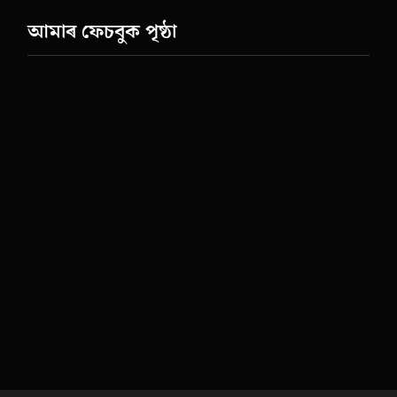
আমাৰ ফেচবুক পৃষ্ঠা