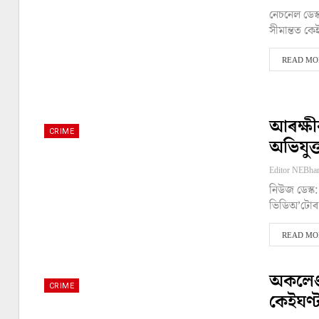
নেচনেল ডেস্
সীমান্তত কে
READ MOR
আৰক্ষী
CRIME
অভিযুক্
নিউজ ডেস্ক:
ভিডিঅ’টোৰ 
READ MOR
অকলেণ্
CRIME
কেইঘণ্