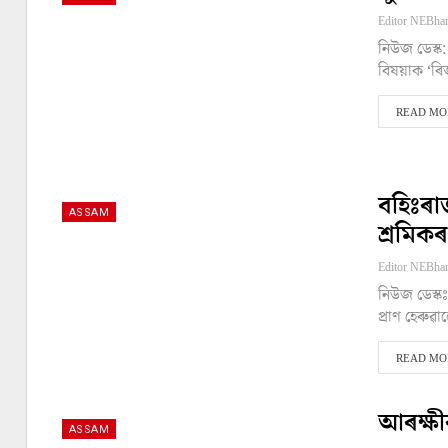
নিউজ ডেস্ক
বিষয়াক ‘ৰ
READ MOR
বহিঃৰা
ASSAM
শ্ৰমিকৰ
নিউজ ডেস্কঃ
প্ৰাণ হেৰু
READ MOR
আৰক্ষী
ASSAM