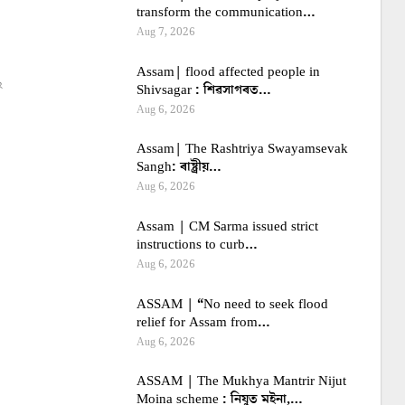
transform the communication…
Aug 7, 2026
Assam| flood affected people in
২
Shivsagar : শিৱসাগৰত…
Aug 6, 2026
Assam| The Rashtriya Swayamsevak
Sangh: ৰাষ্ট্ৰীয়…
Aug 6, 2026
Assam | CM Sarma issued strict
instructions to curb…
Aug 6, 2026
ASSAM | “No need to seek flood
relief for Assam from…
Aug 6, 2026
ASSAM | The Mukhya Mantrir Nijut
Moina scheme : নিযুত মইনা,…