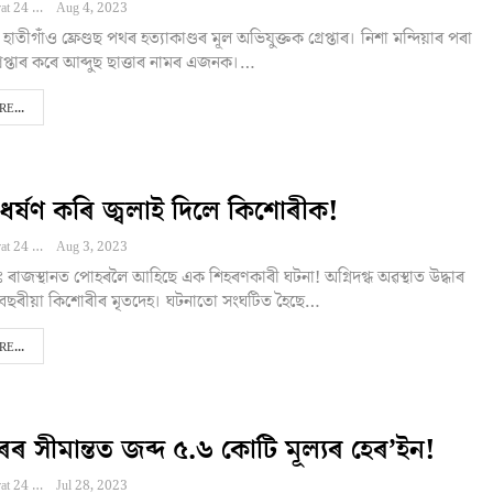
Editor NEBharat 24
Aug 4, 2023
হাতীগাঁও ফ্ৰেণ্ডছ পথৰ হত্যাকাণ্ডৰ মূল অভিযুক্তক গ্ৰেপ্তাৰ। নিশা মন্দিয়াৰ পৰা
ৰেপ্তাৰ কৰে আব্দুছ ছাত্তাৰ নামৰ এজনক।…
E...
 ধৰ্ষণ কৰি জ্বলাই দিলে কিশোৰীক!
Editor NEBharat 24
Aug 3, 2023
 ৰাজস্থানত পোহৰলৈ আহিছে এক শিহৰণকাৰী ঘটনা! অগ্নিদগ্ধ অৱস্থাত উদ্ধাৰ
বছৰীয়া কিশোৰীৰ মৃতদেহ। ঘটনাতো সংঘটিত হৈছে…
E...
ৰ সীমান্তত জব্দ ৫.৬ কোটি মূল্যৰ হেৰ’ইন!
Editor NEBharat 24
Jul 28, 2023