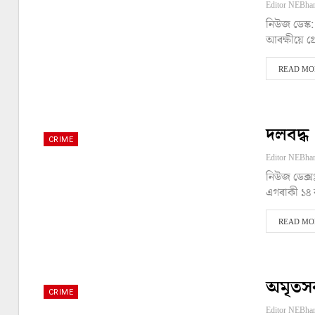
নিউজ ডেস্ক: 
আৰক্ষীয়ে গ্
READ MOR
দলবদ্ধ
CRIME
নিউজ ডেক্সঃ
এগৰাকী ১৪ 
READ MOR
অমৃতসৰ
CRIME