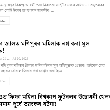
কঃ- ড্ৰাগছৰ বিৰুদ্ধে আৰক্ষী তথা নিৰাপত্তা বাহিনীৰ সফল অভিযান। অমৃতসৰৰ
ইবা কোটি টকাৰ ড্ৰাগছ জব্দ আৰক্ষীৰ।…
E...
ৰ জালত মণিপুৰৰ মহিলাক নগ্ন কৰা মূল
ত!
Editor NEBharat 24
Jul 20, 2023
 মণিপুৰৰ মহিলাৰ শ্লীলতা হানিৰ ঘটনাৰ মূল অভিযুক্তক গ্ৰেপ্তাৰ। ভাইৰেল হোৱা
সহায়ত যৌবাল জিলাৰ পৰা গ্ৰেপ্তাৰ কৰা হৈছে…
E...
ডত ফিফা মহিলা বিশ্বকাপ ফুটবলৰ উদ্বোধনী খেল
টামান পূৰ্বে ভয়ংকৰ ঘটনা!