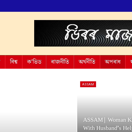
শ
বিশ্ব
ক’ভিড
ৰাজনীতি
অৰ্থনীতি
অপৰাধ
স
ASSAM
ASSAM| Woman Kil
With Husband’s Help