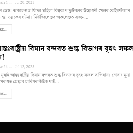
Editor NEBharat 24
Jul 20, 2023
ল ডেস্ক: অকলেণ্ডত ফিফা মহিলা বিশ্বকাপ ফুটবলৰ উদ্বোধনী খেলৰ কেইঘণ্টামান
টিত হয় ভয়ংকৰ ঘটনা। নিউজিলেণ্ডৰ অকলেণ্ডত এজন…
E...
 আন্তঃৰাষ্ট্ৰীয় বিমান বন্দৰত শুল্ক বিভাগৰ বৃহৎ সফ
ন!
Editor NEBharat 24
Jul 12, 2023
মুম্বাই আন্তঃৰাষ্ট্ৰীয় বিমান বন্দৰত শুল্ক বিভাগৰ বৃহৎ সফল অভিযান। চোৰাং মুদ্ৰা
ৰাধত গ্ৰেপ্তাৰ চাৰিগৰাকীকৈ থাই…
E...