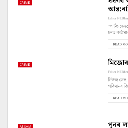
ধৰ্ষণৰ
CRIME
আন্ত:ৰাষ
স্প'ৰ্টছ ডে
চনত কাঠমাণ
READ MOR
মিজোৰা
CRIME
নিউজ ডেস্
পৰিমানৰ বিষ
READ MOR
পুনৰ ল
ASSAM