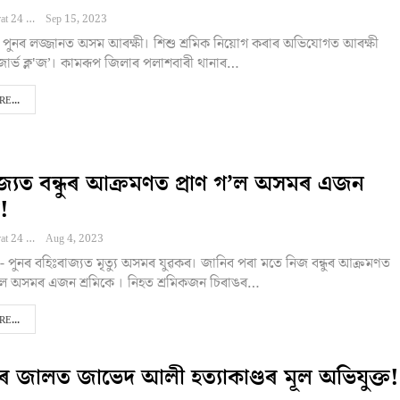
Editor NEBharat 24
Sep 15, 2023
: পুনৰ লজ্জানত অসম আৰক্ষী। শিশু শ্ৰমিক নিয়োগ কৰাৰ অভিযোগত আৰক্ষী
িজাৰ্ভ ক্ল'জ’। কামৰূপ জিলাৰ পলাশবাৰী থানাৰ…
E...
জ্যত বন্ধুৰ আক্ৰমণত প্ৰাণ গ’ল অসমৰ এজন
!
Editor NEBharat 24
Aug 4, 2023
- পুনৰ বহিঃৰাজ্যত মৃত্যু অসমৰ যুৱকৰ। জানিব পৰা মতে নিজ বন্ধুৰ আক্ৰমণত
ৱালে অসমৰ এজন শ্ৰমিকে । নিহত শ্ৰমিকজন চিৰাঙৰ…
E...
ৰ জালত জাভেদ আলী হত্যাকাণ্ডৰ মূল অভিযুক্ত!