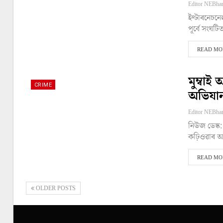
ইণ্টাৰনেচনে
পূৰ্বে সংঘ
READ MOR
মুম্বাই
CRIME
অভিযা
নিউজ ডেস্ক: 
কঢ়িওৱাৰ অপ
READ MOR
OLDER POSTS