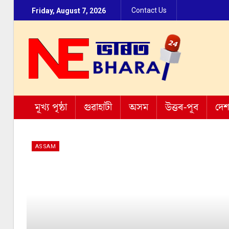
Contact Us
Friday, August 7, 2026
মূখ্য পৃষ্ঠা
গুৱাহাটী
অসম
উত্তৰ-পূব
দে
ASSAM