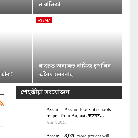
নাবালিকা
ASSAM
ৰাজ্যত অব্যাহত বাৰ্মিজ চুপাৰিৰ
ুৱতীক!
অবৈধ সৰবৰাহ
শেহতীয়া সংযোজন
Assam | Assam flood-hit schools
reopen from August: অসমৰ…
Aug 7, 2026
Assam | 8,970 crore project will