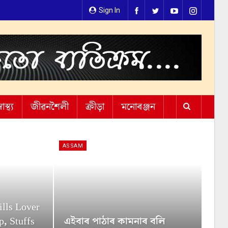
Sign In
্বাস্থ্য
জীৱনশৈলী
ক্ৰীড়া
মনোৰঞ্জন
ASSAM
ls Lover
, Stuffs
এইবাৰ পাঠাৰ কামনাৰ বলি