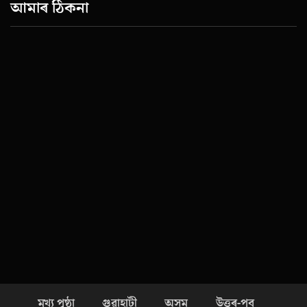
আমাৰ ঠিকনা
মূখ্য পৃষ্ঠা
গুৱাহাটী
অসম
উত্তৰ-পূব