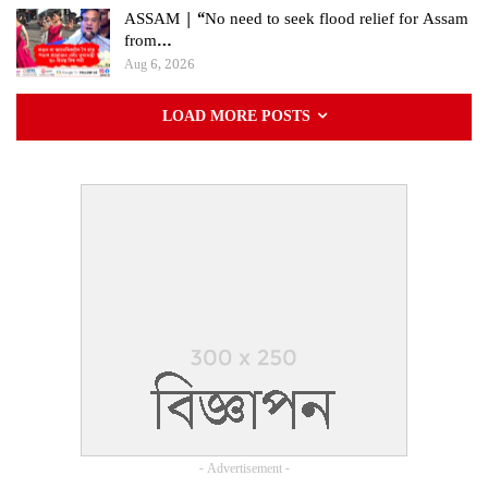
ASSAM | “No need to seek flood relief for Assam
from…
Aug 6, 2026
LOAD MORE POSTS
- Advertisement -