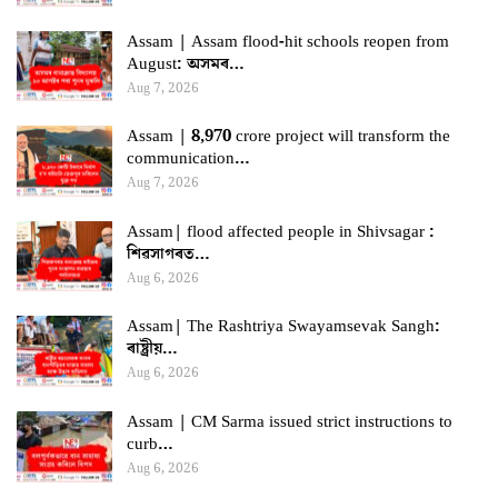
Assam | Assam flood-hit schools reopen from
August: অসমৰ…
Aug 7, 2026
Assam | 8,970 crore project will transform the
communication…
Aug 7, 2026
Assam| flood affected people in Shivsagar :
শিৱসাগৰত…
Aug 6, 2026
Assam| The Rashtriya Swayamsevak Sangh:
ৰাষ্ট্ৰীয়…
Aug 6, 2026
Assam | CM Sarma issued strict instructions to
curb…
Aug 6, 2026