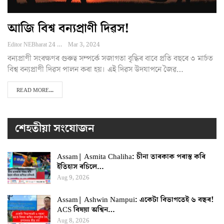
আজি বিশ্ব বন্যপ্ৰাণী দিৱস!
Editor NEBharat 24
Mar 3, 2024
বন্যপ্ৰাণী সংৰক্ষণৰ গুৰুত্ব সম্পৰ্কে সজাগতা বৃদ্ধিৰ বাবে প্ৰতি বছৰে ৩ মাৰ্চত
বিশ্ব বন্যপ্ৰাণী দিৱস পালন কৰা হয়। এই দিৱস উদযাপনে জৈৱ…
READ MORE...
শেহতীয়া সংযোজন
Assam| Asmita Chaliha: চীনা তাৰকাক পৰাস্ত কৰি
ইতিহাস ৰচিলে…
Aug 9, 2026
Assam| Ashwin Nampui: একেটা বিভাগতেই ৬ বছৰ!
ACS বিষয়া অশ্বিন…
Aug 8, 2026