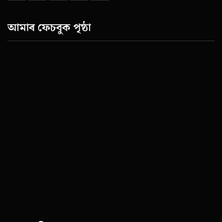
আমাৰ ফেচবুক পৃষ্ঠা