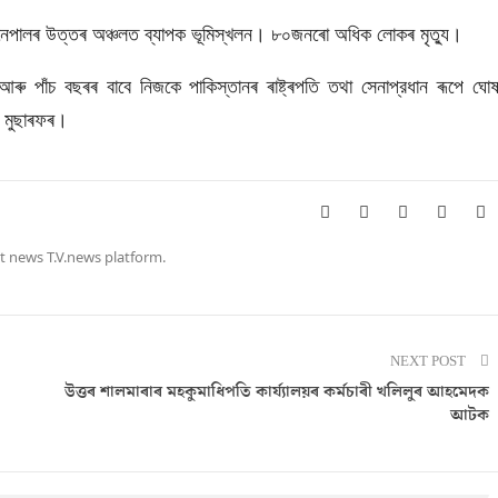
েপালৰ উত্তৰ অঞ্চলত ব্যাপক ভূমিস্খলন। ৮০জনৰো অধিক লোকৰ মৃত্যু।
ু পাঁচ বছৰৰ বাবে নিজকে পাকিস্তানৰ ৰাষ্ট্ৰপতি তথা সেনাপ্রধান ৰূপে ঘোষ
 মুছাৰফৰ।
t news T.V.news platform.
NEXT POST
উত্তৰ শালমাৰাৰ মহকুমাধিপতি কাৰ্য্যালয়ৰ কৰ্মচাৰী খলিলুৰ আহমেদক
আটক