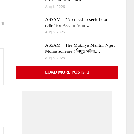
instructions to curb…
Aug 6, 2026
ASSAM | “No need to seek flood
ণা
relief for Assam from…
Aug 6, 2026
ASSAM | The Mukhya Mantrir Nijut
Moina scheme : নিযুত মইনা,…
Aug 6, 2026
LOAD MORE POSTS