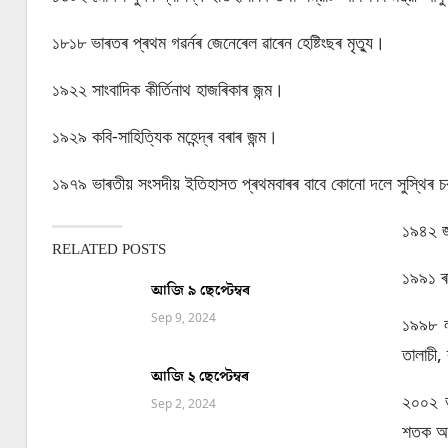
১৮১৮ ভাৰতৰ প্ৰথম গৱৰ্নৰ জেনেৰেল ৱাৰেন হেষ্টিংছৰ মৃত্যু।
১৯২২ সাংবাদিক কীর্তিনাথ হাজৰিকাৰ জন্ম।
১৯২৯ কবি-সাহিত্যিক মহেন্দ্ৰ বৰাৰ জন্ম।
১৯৭৯ ভাৰতীয় সংসদীয় ইতিহাসত প্ৰথমবাৰৰ বাবে কোনো দলে সুস্থিৰ চৰক
১৯৪২ জা
RELATED POSTS
১৯৯১ ৰা
আজি ৯ ছেপ্টেম্বৰ
Sep 9, 2024
১৯৯৮ লা
তালাচী, 
আজি ২ ছেপ্টেম্বৰ
২০০২ ভ
Sep 2, 2024
শতক অৰ্