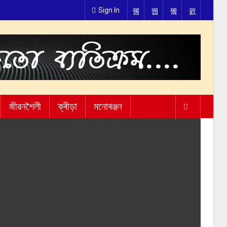
Sign In
জীৱনশৈলী
ক্ৰীড়া
মনোৰঞ্জন