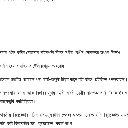
াৰ গঠন কৰিব নোৱাৰাত ৰাষ্ট্ৰপতি নীলম সঞ্জীৱ ৰেঙীৰ লোকসভা ভংগৰ নিৰ্দেশ।
র্মান সেনাৰ ৰাছিয়াৰ ষ্টেলিনগ্রেড অৱৰোধ।
ছিয়াৰ জাতীয় পতাকাৰ পৰা কাচি-হাতুৰী চিহ্ন ৰাষ্ট্ৰপতি বৰিছ য়েল্টছিনৰ প্ৰত্যাহাৰ।
লুপ্রসাদ যাদৱ আৰু বিহাৰৰ মুখ্য মন্ত্ৰী ৰাবৰী দেৱীৰ বাসভৱনত চি বি আইৰ খা
ৰাজ্যজুৰি প্ৰতিক্রিয়া।
াৰতীয় ক্রিকেটাৰ শচীন তেণ্ডুলকাৰৰ তেওঁৰ ৯৯তম মেচত টেষ্ট ক্রিকেটত ৩০
জন কৰি ক্ৰিকেটাৰ ডন ব্ৰেডমেনৰ ৰেকৰ্ড ভংগ।