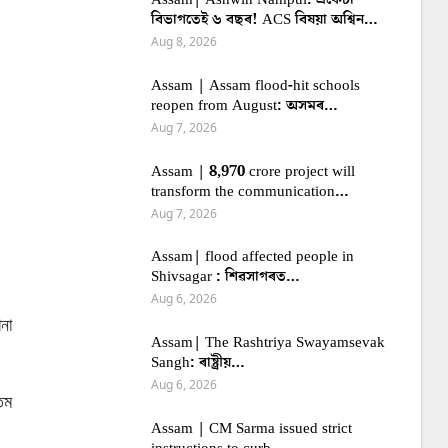
বিভাগতেই ৬ বছৰ! ACS বিষয়া অশ্বিন…
Aug 8, 2026
Assam | Assam flood-hit schools
reopen from August: অসমৰ…
Aug 7, 2026
Assam | 8,970 crore project will
transform the communication…
Aug 7, 2026
Assam| flood affected people in
Shivsagar : শিৱসাগৰত…
Aug 6, 2026
না
Assam| The Rashtriya Swayamsevak
Sangh: ৰাষ্ট্ৰীয়…
Aug 6, 2026
তম
Assam | CM Sarma issued strict