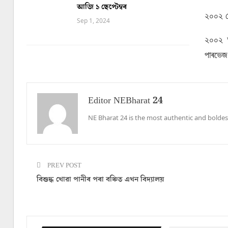
আজি ১ ছেপ্টেম্বৰ
২০০২ ন
Sep 1, 2024
২০০২ আৰ
পাৰভেজ
Editor NEBharat 24
NE Bharat 24 is the most authentic and boldes
PREV POST
বিশুদ্ধ খোৱা পানীৰ পৰা বঞ্চিত এখন বিদ্যালয়