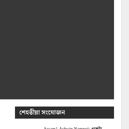
শেহতীয়া সংযোজন
Assam| Ashwin Nampui: একেটা