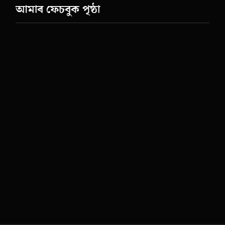
আমাৰ ফেচবুক পৃষ্ঠা