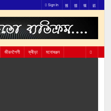
Sign In
জীৱনশৈলী
ক্ৰীড়া
মনোৰঞ্জন