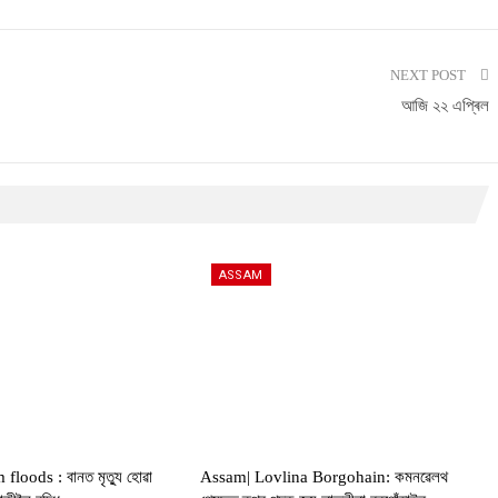
NEXT POST
আজি ২২ এপ্ৰিল
ASSAM
oods : বানত মৃত্যু হোৱা
Assam| Lovlina Borgohain: কমনৱেলথ