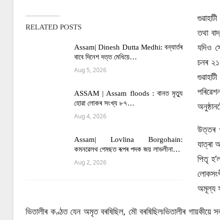
গুৱাহাট
RELATED POSTS
তথা বাদ
যদিও স
Assam| Dinesh Dutta Medhi: বন্যাৰ্তৰ
বাবে দিনেশ দত্ত মেধিয়ে…
চনৰ ২১ 
Aug 5, 2026
গুৱাহাট
পৰিৱেশ
ASSAM | Assam floods : বানত মৃত্যু
হোৱা লোকৰ সংখ্য ৮৭…
অনুষ্ঠ
Aug 4, 2026
উত্তৰ গ
Assam| Lovlina Borgohain:
যাত্ৰা 
কমনৱেলথ গেমছত ৰূপৰ পদক জয় লাভলীনা…
পিতৃ হ’
Aug 2, 2026
লোকসংগ
অমূল্য 
ভিতালীৰ কণ্ঠত যেন অমৃত বৰষিছিল, মৌ বৰষিছিল৷ভিতালীৰ গায়কীয়ে সকলোক