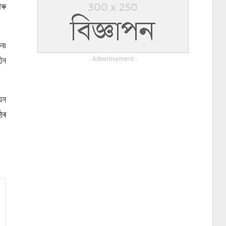
ৰু
ব৷
ীন
- Advertisement -
েন
ঠৰ