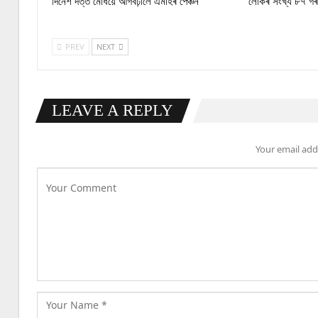
দিনেশ দত্ত মেধিয়ে আগবঢ়ালে এমাহৰ পেঞ্চন
লোকৰ সংখ্য ৮৭ গৰা
PREV
NEXT
LEAVE A REPLY
Your email addr