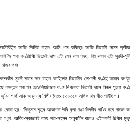
 ভিতালীবিহীন আজি তিনিটা ব’হাগ আমি পাৰ কৰিছো৷ আজি ভিতালী দাসৰ তৃতীয়
 মণি হৈ পৰা কণ্ঠশিল্পী ভিতালী দাস এটা যেন নাম নহয়, বিহু নামৰ এটা সুৱদী-সুৰ
ৰ মাজৰ পৰা৷
-কেতেকীৰ সুৱদী মাতৰ দৰে ব’হাগ আহিলেই ভিতালীৰ সোণালী কণ্ঠই আমাৰ কৰ্ণকু
ে বসন্তৰ পৰা মন চেঙেলিয়ালৈকে কণ্ঠ নিগৰোৱা ভিতালী দাসে নিজৰ সুৱলা কণ্ঠ
ৱ জুবিন গাৰ্গ আৰু অন্যান্য শিল্পীৰ সৈতে ৫০০০ৰো অধিক বিহু গীত গাইছিল।
য়ায়৷ কোৱা হয়– ‘কিছুমান মৃত্যু আকাশত উৰি ফুৰা গঙা চিলনীৰ পাখিৰ দৰে পাতল আ
তকৈ গধুৰ৷ আত্মীয়-স্বজনেই নহয় শত-সহস্ৰ অনুৰাগীৰ বাবেও এইগৰাকী শিল্পীৰ মৃত্য