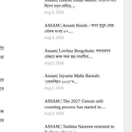
Assam| Dinesh Dutta Medhi: বন্যাৰ্তৰ বাবে
দিনেশ দত্ত মেধিয়ে…
Aug 5, 2026
ASSAM | Assam floods : বানত মৃত্যু হোৱা
লোকৰ সংখ্য ৮৭…
Aug 4, 2026
টো
Assam| Lovlina Borgohain: কমনৱেলথ
ীয়া
গেমছত ৰূপৰ পদক জয় লাভলীনা…
Aug 2, 2026
Assam| Jayanta Malla Baruah:
হৰ
‘লোকপিয়ল ২০২৭’ৰ…
ৰে
Aug 2, 2026
ASSAM | The 2027 Census self-
counting process has started in…
ৰু
Aug 2, 2026
ুৰ
ASSAM | Taslima Nasreen returned to