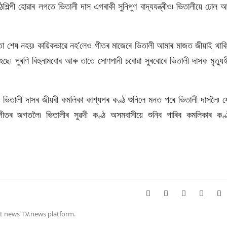
িল্পী হোৱাৰ লগতে ভিতালী দাস এগৰাকী সুনিপুণ বাদ্যযন্ত্ৰীও৷ ভিতালীয়ে ঢোল আ
তো শেষ নহয়৷ কায়িকভাৱে নহ’লেও গীতৰ মাজেৰে ভিতালী আমাৰ মাজত জীয়াই থাকি
হৈছে৷ পুৰণি বিহুনামবোৰ আৰু তাতে সোণপানী চৰোৱা সুৰবোৰে ভিতালী দাসক মৃত্যুহ
িঠি৷ ভিতালী দাসৰ জীয়ৰী কমলিকা কাশ্যপৰ কণ্ঠ শুনিলে মনত পৰে ভিতালী দাসলৈ৷ য
ীতৰ জগতলৈ৷ ভিতালীৰ সুৱদী কণ্ঠ অসমবাসীয়ে শুনিব পাৰিব কমলিকাৰ কণ্
t news T.V.news platform.