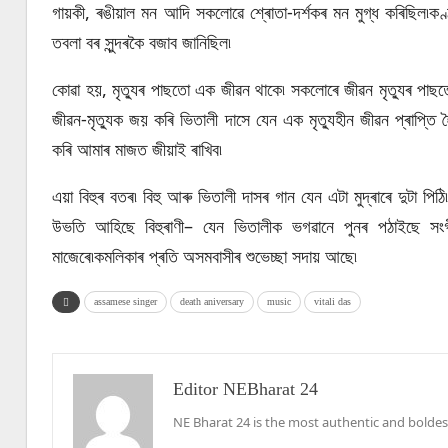
গায়কী, ৰঙীয়াল মন আদি সকলোৱে শ্ৰোতা-দৰ্শকৰ মন মুগ্ধ কৰিছিল৷কণ্ঠশ
তবলা বৰ সুন্দৰকৈ বজাব জানিছিল৷
কোৱা হয়, মৃত্যুৰ পাছতো এক জীৱন থাকে৷ সকলোৰে জীৱন মৃত্যুৰ পাছ
জীৱন-মৃত্যুক জয় কৰি ভিতালী দাসে যেন এক মৃত্যুহীন জীৱন প্ৰাপ্তি 
কৰি আমাৰ মাজত জীয়াই ৰাখিব৷
এয়া বিহুৰ বতৰ৷ বিহু আৰু ভিতালী দাসৰ গান যেন এটা মুদ্ৰাৰে দুটা প
উভতি আহিছে বিহুৰাণী– যেন ভিতালীক ভগৱানে পুনৰ পঠাইছে সংগ
মাজেৰে৷কমলিকাৰ প্ৰতি অসমবাসীৰ শুভেচ্ছা সদায় আছে৷
assamese singer
death aniversary
music
vitali das
Editor NEBharat 24
NE Bharat 24 is the most authentic and boldes