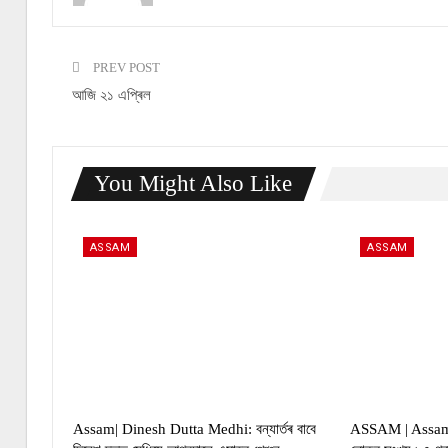
PREV POST
আজি ২১ এপ্ৰিল
You Might Also Like
ASSAM
ASSAM
Assam| Dinesh Dutta Medhi: বন্যাৰ্তৰ বাবে
ASSAM | Assam fl