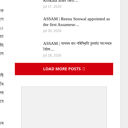
Kolkata after two…
Jul 31, 2026
দক
িল
ASSAM | Reena Sonwal appointed as
the first Assamese…
২১
Jul 30, 2026
ৰত
ASSAM | অসমৰ বান পৰিস্থিতি সন্দৰ্ভত সাংসদৰে
হু
বৈঠক…
িম
Jul 28, 2026
LOAD MORE POSTS
লী
ঁৰ
মৰ
বে
দৰ