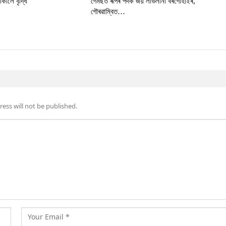
কীলৈ বৃদ্ধি
গেমছত ৰূপৰ পদক জয় লাভলীনা বৰগোঁহাইৰ,
গৌৰৱাম্বিত…
ess will not be published.