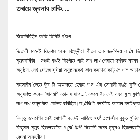
তৰায়ে জ্বলাব চাকি…
ভিতালীবিহীন আজি তিনিটি ব’হাগ
ভিতালী মানেই বিহুনাম আৰু বিহুসুৰীয়া গীতৰ এক জনপ্ৰিয় কণ্ঠ৷
মৃত্যুবাৰ্ষিকী। মঞ্চই মঞ্চই বিহুগীত গাই লাখ লাখ শ্ৰোতা-দৰ্শকৰ নয়নৰ
অনুষ্ঠান৷ সেই সেউজ সুৰীয়া অনুষ্ঠানকেই কাল কৰ’নাই কাঢ়ি লৈ গ’ল আমা
মহামাৰীৰ সৈতে যুঁজ দি অকালতে হেৰাই গ’ল এটা সোণালী কণ্ঠ৷ কুলি
অনুৰণিত কৰে– ‘জানমণি তোমাৰ বাবে…’৷ কেৱল ইমানেই নহয় ফুল ফুলিছ
লাখ লাখ অনুৰাগীক মোহিত কৰিছিল।কণ্ঠশিল্পী গৰাকীয়ে অসমৰ হ্ৰাৰ্টথ্ৰ
কিন্তু জানমণিৰ সেই সোণালী কণ্ঠই আজিও সংগীতপ্ৰেমীৰ বুকুত খুন্দি
কিছুমান মৃত্যু হিমালয়তকৈ গধুৰ৷’ শিল্পী ভিতালী দাসৰ মৃত্যুও হিমালয়
বেদনা অসহনীয়।