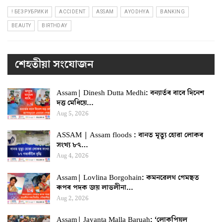
! БЕЗ РУБРИКИ
ACCIDENT
ASSAM
AYODHYA
BANKING
BEAUTY
BIRTHDAY
শেহতীয়া সংযোজন
Assam| Dinesh Dutta Medhi: বন্যাৰ্তৰ বাবে দিনেশ
দত্ত মেধিয়ে…
Aug 5, 2026
ASSAM | Assam floods : বানত মৃত্যু হোৱা লোকৰ
সংখ্য ৮৭…
Aug 4, 2026
Assam| Lovlina Borgohain: কমনৱেলথ গেমছত
ৰূপৰ পদক জয় লাভলীনা…
Aug 2, 2026
Assam| Jayanta Malla Baruah: ‘লোকপিয়ল