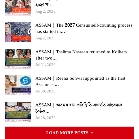
২০২৭’ৰ…
Aug 2, 2026
ASSAM | The 2027 Census self-counting process
has started in…
Aug 2, 2026
ASSAM | Taslima Nasreen returned to Kolkata
after two…
Jul 31, 2026
ASSAM | Reena Sonwal appointed as the first
Assamese…
Jul 30, 2026
ASSAM | অসমৰ বান পৰিস্থিতি সন্দৰ্ভত সাংসদৰে
বৈঠক…
Jul 28, 2026
LOAD MORE POSTS