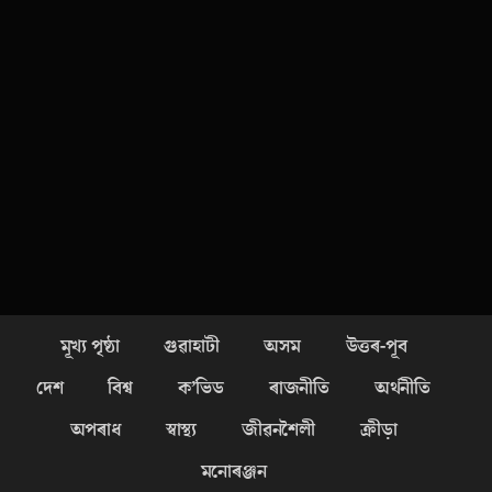
মূখ্য পৃষ্ঠা
গুৱাহাটী
অসম
উত্তৰ-পূব
দেশ
বিশ্ব
ক’ভিড
ৰাজনীতি
অৰ্থনীতি
অপৰাধ
স্বাস্থ্য
জীৱনশৈলী
ক্ৰীড়া
মনোৰঞ্জন