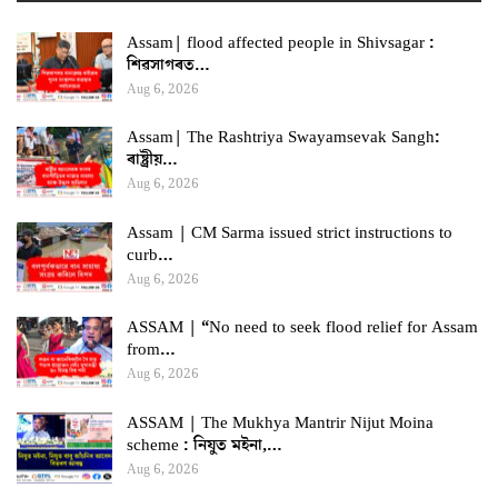
Assam| flood affected people in Shivsagar :
শিৱসাগৰত…
Aug 6, 2026
Assam| The Rashtriya Swayamsevak Sangh:
ৰাষ্ট্ৰীয়…
Aug 6, 2026
Assam | CM Sarma issued strict instructions to
curb…
Aug 6, 2026
ASSAM | “No need to seek flood relief for Assam
from…
Aug 6, 2026
ASSAM | The Mukhya Mantrir Nijut Moina
scheme : নিযুত মইনা,…
Aug 6, 2026