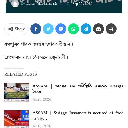
By
Editor NEBharat 24
On
Sep 11, 2024
Share
ব্ৰহ্মপুত্ৰৰ পাৰত দলঙৰ ওপৰত উদ্যান ।
আপোনাৰ বাবে হ’ব মনোৰঞ্জনস্থলী ।
RELATED POSTS
ASSAM | অসমৰ বান পৰিস্থিতি সন্দৰ্ভত সাংসদৰে
বৈঠক…
Jul 28, 2026
ASSAM | Swiggy Instamart is accused of food
safety…
Jul 14, 2026