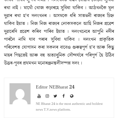
ৰখা নাই । মাথোঁ খোজ কঢ়াৰহে সুবিধা থাকিব । আঠখনকৈ মূল
দুৱাৰ ৰখা হ’ব দলংখনৰ । অসমকে ধৰি সাতভনী ৰাজ্যৰ চিহ্ন
থাকিব ইয়াত । নিজ নিজ ৰাজ্যৰ লোকসকলে আহি নিজৰ প্ৰৱেশ
দুৱাৰেদি প্ৰৱেশ কৰিব পাৰিব ইয়াত । দলংখনেৰে আপুনি নদীৰ
পাৰলৈ নামি যাব পৰাৰ সুবিধা থাকিব । দলংখন প্ৰাকৃতিক
পৰিবেশত যোগাসন কৰা সকলৰ বাবেও গুৰুত্বপূৰ্ণ হ’ব আৰু কিছু
মাহৰ পিছতেই আৰু বহু অত্যাধুনিক সৌন্দৰ্যৰে পৰিপূৰ্ণ হৈ উঠিব
উত্তৰ-পূবৰ প্ৰথমখন মনোৰঞ্জনস্থলীসম্পন্ন দলং ।
Editor NEBharat 24
NE Bharat 24 is the most authentic and boldest
news T.V.news platform.