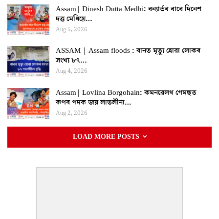
Assam| Dinesh Dutta Medhi: বন্যাৰ্তৰ বাবে দিনেশ
দত্ত মেধিয়ে…
Aug 5, 2026
ASSAM | Assam floods : বানত মৃত্যু হোৱা লোকৰ
সংখ্য ৮৭…
Aug 4, 2026
Assam| Lovlina Borgohain: কমনৱেলথ গেমছত
ৰূপৰ পদক জয় লাভলীনা…
Aug 2, 2026
LOAD MORE POSTS