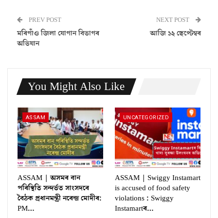
PREV POST
NEXT POST
মৰিগাঁও জিলা যোগান বিভাগৰ
আজি ১২ ছেপ্টেম্বৰ
অভিযান
You Might Also Like
ASSAM
UNCATEGORIZED
ASSAM | অসমৰ বান
ASSAM | Swiggy Instamart
পৰিস্থিতি সন্দৰ্ভত সাংসদৰে
is accused of food safety
বৈঠক প্ৰধানমন্ত্ৰী নৰেন্দ্ৰ মোদীৰ:
violations : Swiggy
PM…
Instamartৰ…