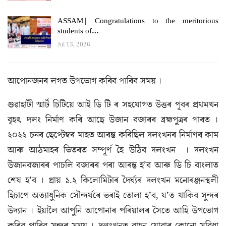
ASSAM| Congratulations to the meritorious
students of…
Jul 13, 2026
আপোনজনৰ লগত উপভোগ কৰিব পাৰিব সময় ।
গুৱাহাটী স্মাৰ্ট চিটিয়ে আই ডি টি ৰ সহযোগত উত্তৰ পূবৰ প্ৰথমখন
বৃহৎ দলং নিৰ্মাণ কৰি আছে উজান বজাৰৰ ব্ৰহ্মপুত্ৰৰ পাৰত ।
২০২২ চনৰ ছেপ্টেম্বৰ মাহত আৰম্ভ কৰিছিল দলংখনৰ নিৰ্মাণৰ কাম
আৰু আঠমাহৰ ভিতৰত সম্পূৰ্ণ হৈ উঠিব দলংখন । দলংখন
উজানবজাৰৰ পাচলি বজাৰৰ পৰা আৰম্ভ হ’ব আৰু ডি চি বাংলাত
শেষ হ’ব । প্ৰায় ১.২ কিলোমিটাৰ দৈৰ্ঘ্যৰ দলংখন মনোৰঞ্জনস্থলী
হিচাপে অত্যাধুনিক সৌন্দৰ্যৰে ভৰাই তোলা হ’ব, য’ত থাকিব সুন্দৰ
উদ্যান । ইয়ালৈ আপুনি আপোনাৰ পৰিয়ালৰ সৈতে আহি উপভোগ
কৰিব পাৰিব সুন্দৰ সময় । দলংখনত বাহন যোৱাৰ কোনো সুবিধা