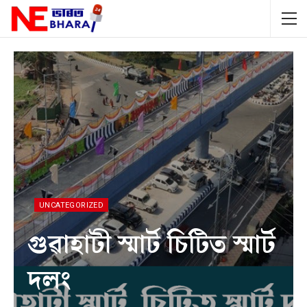
UNCATEGORIZED
গুৱাহাটী স্মাৰ্ট চিটিত স্মাৰ্ট
দলং