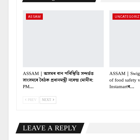
ASSAM
UNCATEGORIZ
ASSAM | অসমৰ বান পৰিস্থিতি সন্দৰ্ভত
ASSAM | Swiggy
সাংসদৰে বৈঠক প্ৰধানমন্ত্ৰী নৰেন্দ্ৰ মোদীৰ:
of food safety 
PM…
Instamartৰ…
PREV
NEXT
LEAVE A REPLY