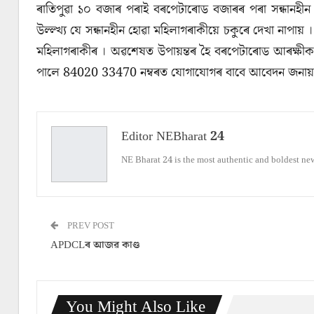
ৰাতিপুৱা ১০ বজাৰ পৰাই বৰপেটাৰোড বজাৰৰ পৰা সন্ধানহীন
উল্ল্খ্য যে সন্ধানহীন হোৱা মহিলাগৰাকীয়ে চকুৰে দেখা নাপা
মহিলাগৰাকীৰ । অৱশেষত উপায়ন্তৰ হৈ বৰপেটাৰোড আৰক্ষীক
পালে 84020 33470 নম্বৰত যোগাযোগৰ বাবে আবেদন জনায়
Editor NEBharat 24
NE Bharat 24 is the most authentic and boldest ne
PREV POST
APDCLৰ আজৱ কাণ্ড
You Might Also Like