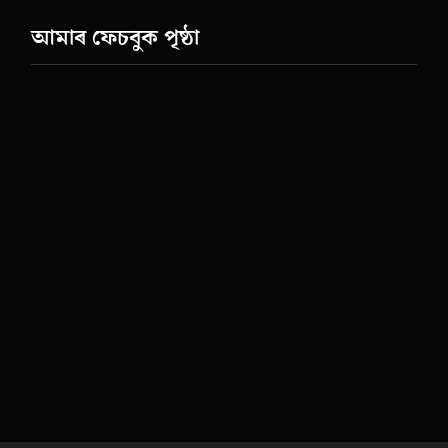
আমাৰ ফেচবুক পৃষ্ঠা