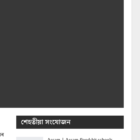
শেহতীয়া সংযোজন
নৰ
Assam | Assam flood-hit schools