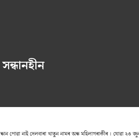
সন্ধানহীন
্ধান পোৱা নাই দেলবাৰা খাতুন নামৰ অন্ধ মহিলাগৰাকীৰ । যোৱা ২৩ জু