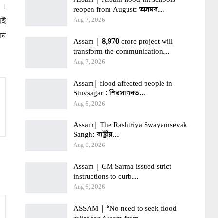
 ।
reopen from August: অসমৰ…
াই
Aug 7, 2026
ান
Assam | 8,970 crore project will
transform the communication…
Aug 7, 2026
Assam| flood affected people in
Shivsagar : শিৱসাগৰত…
Aug 6, 2026
Assam| The Rashtriya Swayamsevak
Sangh: ৰাষ্ট্ৰীয়…
Aug 6, 2026
Assam | CM Sarma issued strict
instructions to curb…
Aug 6, 2026
ASSAM | “No need to seek flood