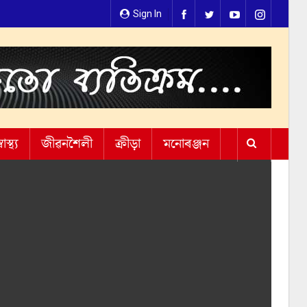
Sign In
্বাস্থ্য
জীৱনশৈলী
ক্ৰীড়া
মনোৰঞ্জন