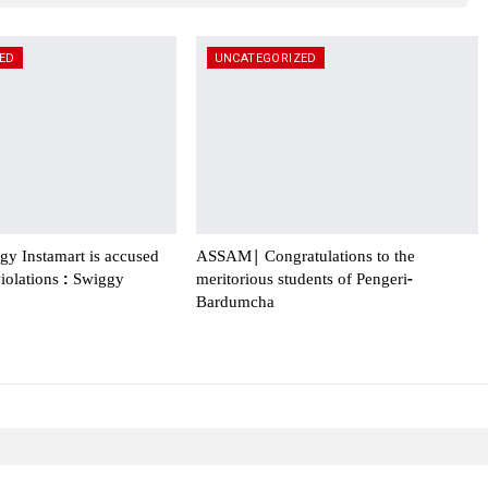
ED
UNCATEGORIZED
 Instamart is accused
ASSAM| Congratulations to the
violations : Swiggy
meritorious students of Pengeri-
Bardumcha