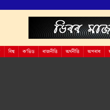
শ
বিশ্ব
ক’ভিড
ৰাজনীতি
অৰ্থনীতি
অপৰাধ
স