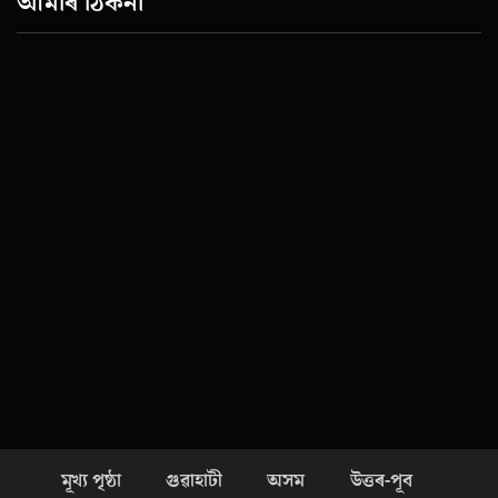
আমাৰ ঠিকনা
মূখ্য পৃষ্ঠা
গুৱাহাটী
অসম
উত্তৰ-পূব