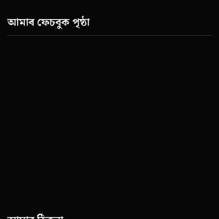
আমাৰ ফেচবুক পৃষ্ঠা