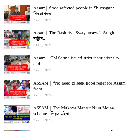
Assam| flood affected people in Shivsagar :
শিৱসাগৰত…
Aug 6, 2026
Assam| The Rashtriya Swayamsevak Sangh:
ৰাষ্ট্ৰীয়…
Aug 6, 2026
Assam | CM Sarma issued strict instructions to
curb…
Aug 6, 2026
ASSAM | “No need to seek flood relief for Assam
from…
Aug 6, 2026
ASSAM | The Mukhya Mantrir Nijut Moina
scheme : নিযুত মইনা,…
Aug 6, 2026