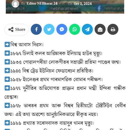
By
Editor NEBharat 24
On
Oct 3, 2024
Share
বিশ্ব আবাস দিৱস।
১৮৬৭ চিলাই কলৰ আৱিষ্কাৰক ইলিয়াছ হাউৰ মৃত্যু।
১৯৩৫ গোৱালপৰীয়া লোকগীতৰ সম্ৰাজ্ঞী প্রতিমা পাণ্ডেৰ জন্ম।
১৯৪৫ বিশ্ব ট্রেড ইউনিয়ন ফেডাৰেচন প্রতিষ্ঠিত।
১৯৫৮ ইংলেণ্ডৰ প্ৰথম পাৰমাণৱিক বোমাৰ পৰীক্ষণ।
১৯৭৭ দুর্নীতিৰ অভিযোগত প্রাক্তন প্রধান মন্ত্রী ইন্দিৰা গান্ধীক
গ্ৰেপ্তাৰ।
১৯৭৮ ভাৰতৰ প্ৰথম আৰু বিশ্বৰ দ্বিতীয়টো টেষ্টটিউব বেবীৰ
জন্ম। এই তথ্য অৱশ্যে আনুষ্ঠানিকভাৱে স্বীকৃত নহয়।
১৯৮৯ প্রখ্যাত সৰোদবাদক বাহাদুৰ খানৰ মৃত্যু।