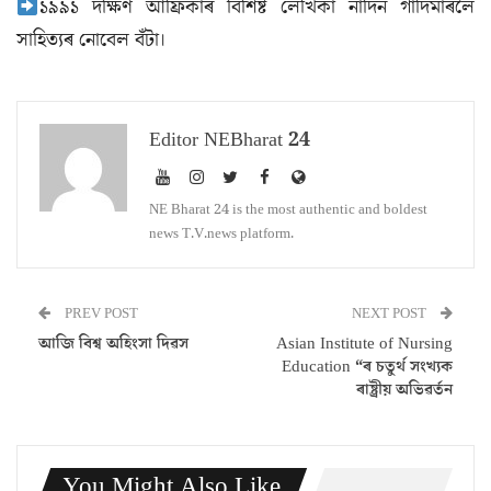
১৯৯১ দক্ষিণ আফ্ৰিকাৰ বিশিষ্ট লেখিকা নাদিন গাৰ্দিমাৰলৈ
সাহিত্যৰ নোবেল বঁটা।
Editor NEBharat 24
NE Bharat 24 is the most authentic and boldest
news T.V.news platform.
PREV POST
NEXT POST
আজি বিশ্ব অহিংসা দিৱস
Asian Institute of Nursing
Education “ৰ চতুৰ্থ সংখ্যক
ৰাষ্ট্ৰীয় অভিৱৰ্তন
You Might Also Like