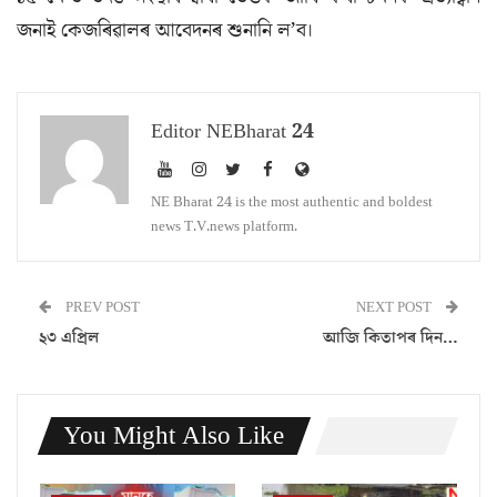
জনাই কেজৰিৱালৰ আবেদনৰ শুনানি ল’ব।
Editor NEBharat 24
NE Bharat 24 is the most authentic and boldest
news T.V.news platform.
PREV POST
NEXT POST
২৩ এপ্রিল
আজি কিতাপৰ দিন…
You Might Also Like