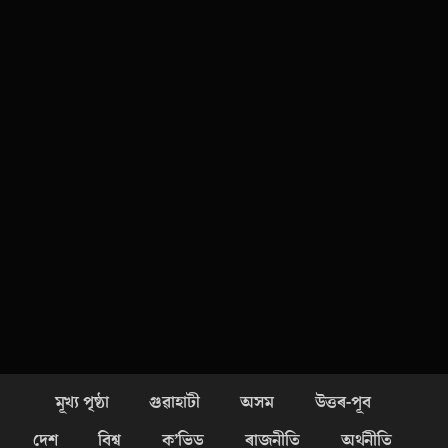
মূখ্য পৃষ্ঠা
গুৱাহাটী
অসম
উত্তৰ-পূব
দেশ
বিশ্ব
ক’ভিড
ৰাজনীতি
অৰ্থনীতি