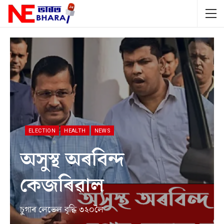
ELECTION
HEALTH
NEWS
অসুস্থ অৰবিন্দ
কেজৰিৱাল
চুগাৰ লেভেল বৃদ্ধি ৩২০লৈ