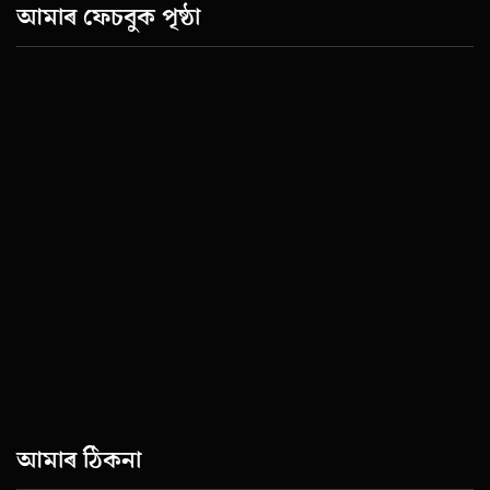
আমাৰ ফেচবুক পৃষ্ঠা
আমাৰ ঠিকনা