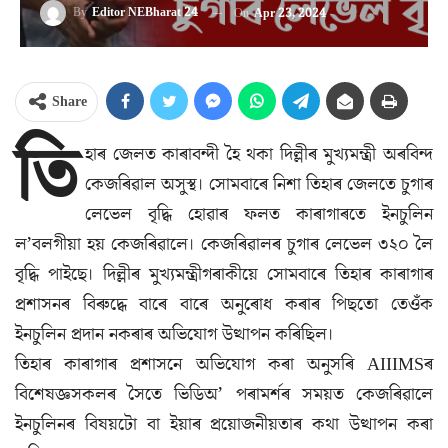
By
Editor NEBharat 24
On
Apr 23, 2024
Share
তি
হাৰ জেলত কাৰাবন্দী হৈ থকা দিল্লীৰ মুখ্যমন্ত্ৰী অৰবিন্দ
কেজৰিৱাল অসুস্থ। সোমবাৰে নিশা তিহাৰ জেলতে চুগাৰ
লেভেল বৃদ্ধি হোৱাৰ ফলত কাৰাগাৰতে ইনচুলিন
ল’বলগীয়া হয় কেজৰিৱালে। কেজৰিৱালৰ চুগাৰ লেভেল ৩২০ লৈ
বৃদ্ধি পাইছে। দিল্লীৰ মুখ্যমন্ত্ৰীগৰাকীয়ে সোমবাৰে তিহাৰ কাৰাগাৰ
প্ৰশাসনৰ বিৰুদ্ধে বাৰে বাৰে অনুৰোধ কৰাৰ পিছতো তেওঁক
ইনচুলিন প্ৰদান নকৰাৰ অভিযোগ উত্থাপন কৰিছিল।
তিহাৰ কাৰাগাৰ প্ৰশাসনে অভিযোগ কৰা অনুসৰি AIIIMSৰ
বিশেষজ্ঞসকলৰ সৈতে ভিডিঅ’ পৰামৰ্শৰ সময়ত কেজৰিৱালে
ইনচুলিনৰ বিষয়টো বা ইয়াৰ প্ৰয়োজনীয়তাৰ কথা উত্থাপন কৰা