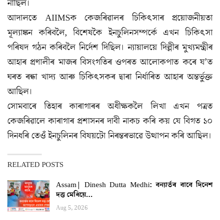
নাছিল।
আদালতে AIIMSক কেজৰিৱালৰ চিকিৎসাৰ প্ৰয়োজনীয়তা
মূল্যাঙ্কন কৰিবলৈ, বিশেষকৈ ইনচুলিনসম্পৰ্কে এখন চিকিৎসা
পৰিষদ গঠন কৰিবলৈ নিৰ্দেশ দিছিল। ন্যায়ালয়ে দিল্লীৰ মুখ্যমন্ত্ৰীৰ
আহাৰ প্ৰণালীৰ মাজৰ বিসংগতিৰ ওপৰত আলোকপাত কৰে য’ত
ঘৰত ৰন্ধা খাদ্য আৰু চিকিৎসকৰ দ্বাৰা নিৰ্ধাৰিত আহাৰ অন্তৰ্ভুক্ত
আছিল।
সোমবাৰে তিহাৰ কাৰাগাৰৰ অধীক্ষকলৈ লিখা এখন পত্ৰত
কেজৰিৱালে কাৰাগাৰ প্ৰশাসনৰ দাবী নাকচ কৰি কয় যে বিগত ১০
দিনধৰি তেওঁ ইনচুলিনৰ বিষয়টো নিৰন্তৰভাৱে উত্থাপন কৰি আছিল।
RELATED POSTS
Assam| Dinesh Dutta Medhi: বন্যাৰ্তৰ বাবে দিনেশ
দত্ত মেধিয়ে…
Aug 5, 2026