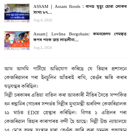
ASSAM | Assam floods : বানত মৃত্যু হোৱা লোকৰ
সংখ্য ৮৭…
Aug 4, 2026
Assam| Lovlina Borgohain: কমনৱেলথ গেমছত
ৰূপৰ পদক জয় লাভলীনা…
Aug 2, 2026
আম আদমি পাৰ্টীয়ে অভিযোগ কৰিছে যে তিহাৰ প্ৰশাসনে
কেজৰিৱালৰ পৰা ইনচুলিন আঁতৰাই ৰাখি, তেওঁৰ ক্ষতি কৰাৰ
ষড়যন্ত্ৰৰ কৰিছিল।
দিল্লী চৰকাৰৰ এতিয়া বাতিল কৰা আবকাৰী নীতিৰ সৈতে সম্পৰ্কিত
ধন ৰপ্তানিৰ গোচৰৰ সন্দৰ্ভত দিল্লীৰ মুখ্যমন্ত্ৰী অৰবিন্দ কেজৰিৱালক
২১ মাৰ্চত EDয়ে গ্ৰেপ্তাৰ কৰিছিল। বিগত ১ এপ্ৰিলৰ পৰা
কেজৰিৱাল তিহাৰ কাৰাগাৰত বন্দী হৈ আছে। দিল্লী উচ্চ ন্যায়ালয়ে
১৫ মে’ত তদন্ত সংস্থাৰ দ্বাৰা তেওঁক জাৰি কৰা চমনক প্ৰত্যাহ্বান