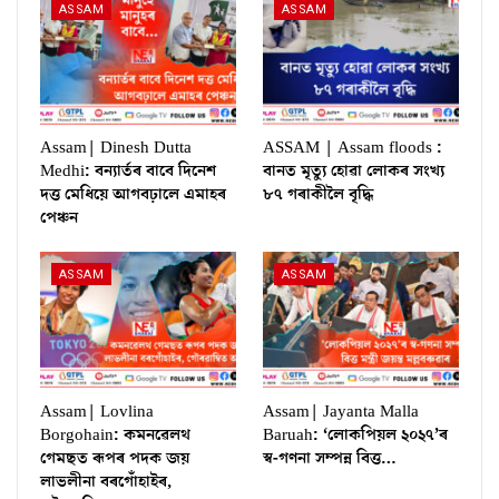
ASSAM
ASSAM
Assam| Dinesh Dutta
ASSAM | Assam floods :
Medhi: বন্যাৰ্তৰ বাবে দিনেশ
বানত মৃত্যু হোৱা লোকৰ সংখ্য
দত্ত মেধিয়ে আগবঢ়ালে এমাহৰ
৮৭ গৰাকীলৈ বৃদ্ধি
পেঞ্চন
ASSAM
ASSAM
Assam| Lovlina
Assam| Jayanta Malla
Borgohain: কমনৱেলথ
Baruah: ‘লোকপিয়ল ২০২৭’ৰ
গেমছত ৰূপৰ পদক জয়
স্ব-গণনা সম্পন্ন বিত্ত…
লাভলীনা বৰগোঁহাইৰ,