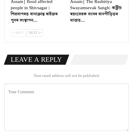
Assam| flood affected
Assam| The Rashtriya
people in Shivsagar :
Swayamsevak Sangh: ৰাষ্ট্ৰীয়
শিৱসাগৰত বানাক্ৰান্ত ৰাইজৰ
স্বয়ংসেৱক সংঘৰ বানপীড়িতৰ
পুনৰ সংস্থাপন…
মাজত…
PREV
NEXT
LEAVE A REPLY
Your email address will not be published.