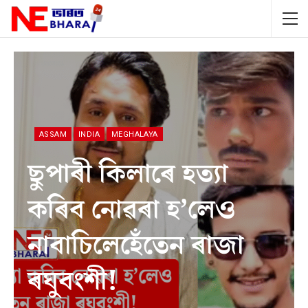
ASSAM
INDIA
MEGHALAYA
ছুপাৰী কিলাৰে হত্যা
কৰিব নোৱৰা হ’লেও
নাবাচিলেহেঁতেন ৰাজা
ৰঘুবংশী!