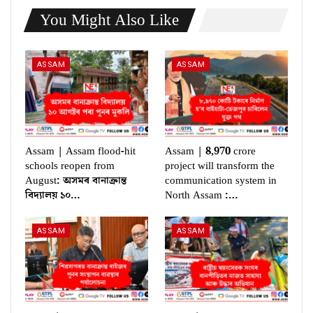
You Might Also Like
ASSAM
ASSAM
Assam | Assam flood-hit
Assam | 8,970 crore
schools reopen from
project will transform the
August: অসমৰ বানাক্ৰান্ত
communication system in
বিদ্যালয় ১০…
North Assam :…
ASSAM
ASSAM