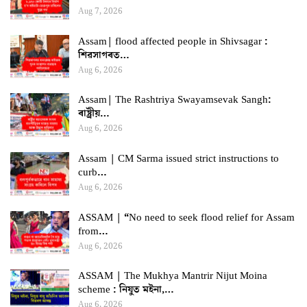
Aug 7, 2026
Assam| flood affected people in Shivsagar :
শিৱসাগৰত…
Aug 6, 2026
Assam| The Rashtriya Swayamsevak Sangh:
ৰাষ্ট্ৰীয়…
Aug 6, 2026
Assam | CM Sarma issued strict instructions to
curb…
Aug 6, 2026
ASSAM | “No need to seek flood relief for Assam
from…
Aug 6, 2026
ASSAM | The Mukhya Mantrir Nijut Moina
scheme : নিযুত মইনা,…
Aug 6, 2026