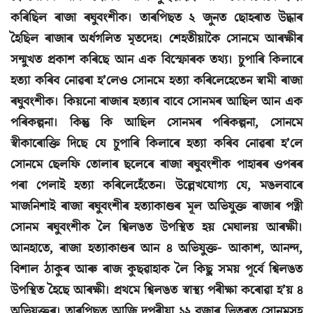
কৰিছিল ৰাজা ৰঘুবংশীক। তাৰপিছত ২ জুনত ছোহৰাত উদ্ধাৰ
হৈছিল ৰাজাৰ অৰ্ধগলিত মৃতদেহ। শেহতীয়াকৈ সোনমে আৰক্ষীৰ
সন্মুখত প্ৰকাশ কৰিছে আন এক বিস্ফোৰক তথ্য। চুপাৰি কিলাৰে
হত্যা কৰিব নোৱৰা হ’লেও সোনমে হত্যা কৰিলেহেতেন স্বামী ৰাজা
ৰঘুবংশীক। কিয়নো ৰাজাৰ হত্যাৰ বাবে সোনমৰ আছিল আন এক
পৰিকল্পনা। কিন্তু কি আছিল সোনমৰ পৰিকল্পনা, সোনমে
স্বীকাৰোক্তি দিছে যে চুপাৰি কিলাৰে হত্যা কৰিব নোৱৰা হ’লে
সোনমে ছেলফি তোলাৰ ছলেৰে ৰাজা ৰঘুবংশীক পাহাৰৰ ওপৰৰ
পৰা পেলাই হত্যা কৰিলেহেঁতেন। উল্লেখযোগ্য যে, মঙলবাৰে
মাজনিশাই ৰাজা ৰঘুবংশীৰ হত্যাকাণ্ডৰ মূল অভিযুক্ত ৰাজাৰ পত্নী
সোনম ৰঘুবংশীক লৈ শ্বিলঙত উপস্থিত হয় মেঘালয় আৰক্ষী।
আনহাতে, ৰাজা হত্যাকাণ্ডৰ আন ৪ অভিযুক্ত- আকাশ, আনন্দ,
বিশাল ঠাকুৰ আৰু ৰাজ কুছৱাহাক লৈ কিছু সময় পূৰ্বে শ্বিলঙত
উপস্থিত হৈছে আৰক্ষী। প্ৰথমে শ্বিলঙত স্বাস্থ্য পৰীক্ষা কৰোৱা হ’য় ৪
অভিযুক্তৰ। তাৰপিছত আজি দুপৰীয়া ১২ বজাৰ ভিতৰত সোনমসহ