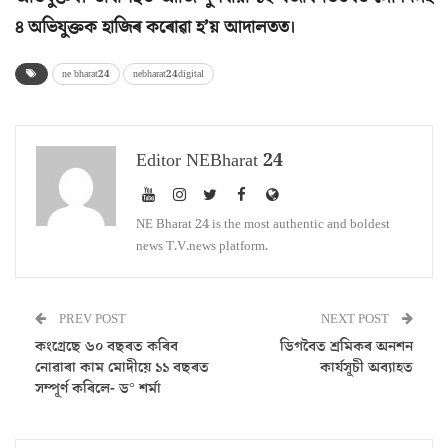
৪ অভিযুক্তক হাজিৰ কৰোৱা হ’য় আদালতত।
ne bharat24
nebharat24digital
Editor NEBharat 24
NE Bharat 24 is the most authentic and boldest
news T.V.news platform.
PREV POST
NEXT POST
কংগ্ৰেছে ৬০ বছৰত কৰিব
ডিগবৈত শ্ৰমিকৰ অনশন
নোৱাৰা কাম মোদীয়ে ১১ বছৰত
কাৰ্যসূচী অব্যাহত
সম্পূৰ্ণ কৰিলে- ড° শৰ্মা