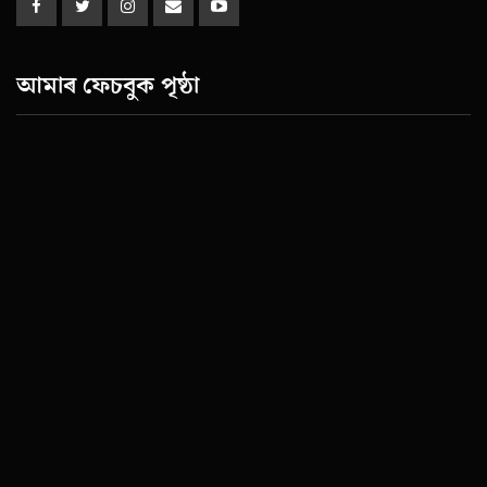
আমাৰ ফেচবুক পৃষ্ঠা