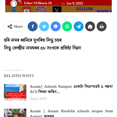
By
Editor NEBharat 24
On
Jun 9, 2025
Share
হৰি নামৰ ধ্বনিৰে মুখৰিত লিডু চহৰ
লিডু কেন্দ্ৰীয় নামঘৰৰ ৫৮ সংখ্যক প্ৰতিষ্ঠা দিৱস
RELATED POSTS
Assam| Ashwin Nampui: একেটা বিভাগতেই ৬ বছৰ!
ACS বিষয়া অশ্বিন…
Aug 8, 2026
Assam | Assam flood-hit schools reopen from
August: অসমৰ…