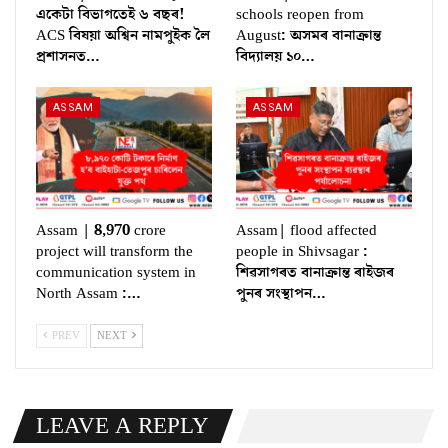
একেটা বিভাগতেই ৬ বছৰ!
schools reopen from
ACS বিষয়া অশ্বিন নামপুইক লৈ
August: অসমৰ বানাক্ৰান্ত
প্ৰশাসনত…
বিদ্যালয় ১০…
ASSAM
ASSAM
Assam | 8,970 crore
Assam| flood affected
project will transform the
people in Shivsagar :
communication system in
শিৱসাগৰত বানাক্ৰান্ত ৰাইজৰ
North Assam :…
পুনৰ সংস্থাপন…
PREV
NEXT
LEAVE A REPLY