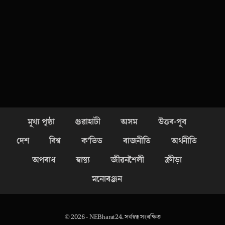
মূখ্য পৃষ্ঠা
গুৱাহাটী
অসম
উত্তৰ-পূব
দেশ
বিশ্ব
ক’ভিড
ৰাজনীতি
অৰ্থনীতি
অপৰাধ
স্বাস্থ্য
জীৱনশৈলী
ক্ৰীড়া
মনোৰঞ্জন
© 2026 - NEBharat24. সৰ্বস্বত্ব সংৰক্ষিত