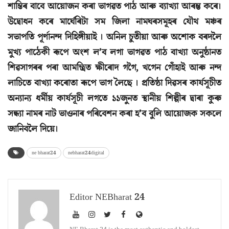
শান্তিৰ বাবে আয়োজন কৰা ভাগৱত পাঠ আৰু ব্যাখ্যা আৰম্ভ কৰে।
উদ্বোধন কৰে মাৰ্ঘেৰিটা সম জিলা নামঘৰসমূহৰ যৌথ মঞ্চৰ
সভাপতি পূৰ্ণানন্দ দিহিঙ্গীয়াই । অনিল চুতীয়া আৰু অশোক বৰদলৈ
মুখ্য পাঠেকী ৰূপে অংশ ল’ব লগা ভাগৱত পাঠ বাখ্যা অনুষ্ঠানত
শিৱসাগৰৰ পৰা আমন্ত্ৰিত ক্ষীৰোদ গগৈ, খগেন গোঁহাই আৰু নন্দ
লাচিতে বাখ্যা কৰোতা ৰূপে ভাগ লৈছে । প্ৰতিষ্ঠা দিৱসৰ কাৰ্যসূচীত
অন্যান্য ধৰ্মীয় কাৰ্যসূচী লগতে ১১জুনত স্থানীয় শিল্পীৰ দ্বাৰা কুৰু
সন্ধ্যা নামৰ নাট ভাওনাৰ পৰিবেশন কৰা হ’ব বুলি আয়োজক সকলে
জানিবলৈ দিয়ে।
ne bharat24
nebharat24digital
Editor NEBharat 24