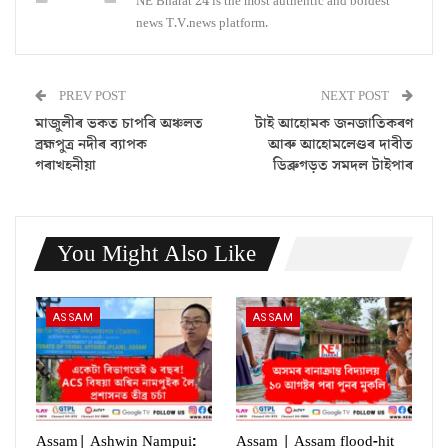
NE Bharat 24 is the most authentic and boldest
news T.V.news platform.
PREV POST
NEXT POST
মাজুলীৰ ভকত চাপৰি অঞ্চলত
টাই আহোমক জনজাতিকৰণ
ব্ৰহ্মপুত্ৰ নদীৰ ব্যাপক
আৰু আহোমলেণ্ডৰ দাবীত
গৰাখহনীয়া
ডিব্ৰুগড়ত সমদল টাইপাৰ
You Might Also Like
ASSAM
ASSAM
Assam| Ashwin Nampui:
Assam | Assam flood-hit