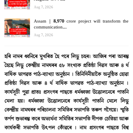
Aug 7, 2026
Assam | 8,970 crore project will transform the
communication…
Aug 7, 2026
হৰি নামৰ ধ্বনিৰে মুখৰিত হৈ পৰে লিডু চহৰ। আজিৰ পৰা আৰম্ভ
হৈছে লিডু কেন্দ্ৰীয় নামঘৰৰ ৫৮ সংখ্যক প্ৰতিষ্ঠা দিৱস আৰু ৪ ৰ্থ
বাৰ্ষিক ভাগৱত পাঠ-ব্যাখ্যা অনুষ্ঠান । তিনিদিনীয়াকৈ অনুষ্ঠিত হোৱা
প্ৰতিষ্ঠা দিৱস আৰু ৪ ৰ্থ বাৰ্ষিক ভাগৱত পাঠ-ব্যাখ্যা অনুষ্ঠান ।
কাৰ্যসূচী পুৱা প্ৰাতঃ প্ৰসংগৰ পাছতে ধৰ্মধ্বজা উত্তোলনেৰে পাতনি
মেলা হয়। ধৰ্মধ্বজা উত্তোলনেৰে কাৰ্যসূচী পাতনি মেলে লিডু
কেন্দ্ৰীয় নামঘৰৰ পৰিচালনা সমিতিৰ সভাপতি তৰুণ গগৈয়ে। স্মৃতি
তৰ্পণ শুভাৰম্ভ কৰে অভ্যৰ্থনা সমিতিৰ সভাপতি দীপক চেতিয়া আৰু
কাৰ্যকৰী সভাপতি উৎপল কোঁৱৰে । নাম প্ৰসংগৰ পাছতে বিশ্ব