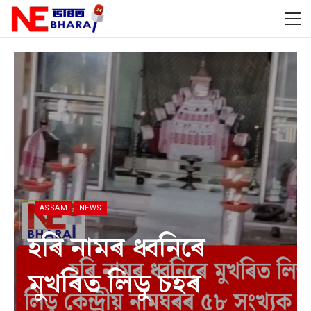
ASSAM
NEWS
হৰি নামৰ ধ্বনিৰে
মুখৰিত লিডু চহৰ