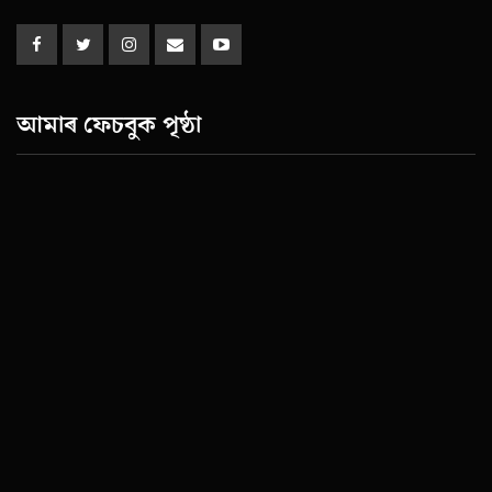
আমাৰ ফেচবুক পৃষ্ঠা