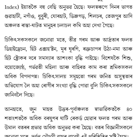
Index) ইয়াতকৈ বহু বেছি অনুভৱ হৈছে। ফলস্বৰূপে দিনৰ ভাগত
গুৱাহাটী, নগাঁও, ধুবুৰী, যোৰহাট, ডিব্ৰুগড়, শিলচৰ, তেজপুৰ আদি
অঞ্চলত ৰাস্তা-ঘাটত মানুহৰ চলাচল কমি অহা দেখা গৈছে।
চিকিৎসকসকলে জনোৱা মতে, তীব্ৰ গৰম আৰু আৰ্দ্ৰতাৰ ফলত
ডিহাইড্ৰেচন, হিট এক্সহ’ষ্টন, মূৰ ঘূৰণি, ৰক্তচাপৰ উঠা-নমা আৰু
হিট ষ্ট্ৰোকৰ দৰে সমস্যাৰ আশংকা বৃদ্ধি পাইছে। বিশেষকৈ শিশু,
বয়োজ্যেষ্ঠ, গৰ্ভৱতী মহিলা আৰু বাহিৰত কাম কৰা শ্ৰমিকসকল
অধিক বিপদাপন্ন। চিকিৎসালয় সমূহতো গৰম জনিত অসুস্থতাৰ
অভিযোগ লৈ অহা ৰোগীৰ সংখ্যা বৃদ্ধি পোৱা বুলি চিকিৎসকসকলে
জানিবলৈ দিছে।
আনহাতে, জুন মাহত উত্তৰ-পূৰ্বাঞ্চলত স্বাভাৱিকতকৈ ৪০
শতাংশতকৈ অধিক বৰষুণৰ ঘাটি ৰেকৰ্ড হোৱাৰ ফলত গৰম আৰু
উমাল বতৰৰ প্ৰভাৱ অধিক অনুভৱ কৰা হৈছে। বতৰ বিজ্ঞানীসকলে
জনোৱা মতে, দুৰ্বল মৌচুমী বায়ুৰ বাবেই এই পৰিস্থিতিৰ সৃষ্টি হৈছে।