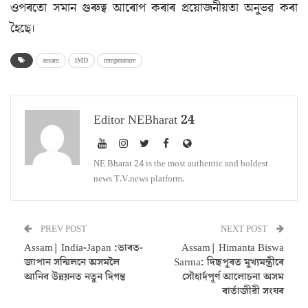
ওপৰতো সমান গুৰুত্ব আৰোপ কৰাৰ প্ৰয়োজনীয়তা অনুভৱ কৰা
হৈছে।
assam
IMD
temperature
Editor NEBharat 24
NE Bharat 24 is the most authentic and boldest
news T.V.news platform.
PREV POST
NEXT POST
Assam| India-Japan :ভাৰত-
Assam| Himanta Biswa
জাপান সন্মিলনে অসমলৈ
Sarma: দিছপুৰত মুখ্যমন্ত্ৰীৰে
আনিব উন্নয়নত নতুন দিগন্ত
সৌহাৰ্দপূৰ্ণ আলোচনা অসম
বাৰ্তাজীৱী সংঘৰ