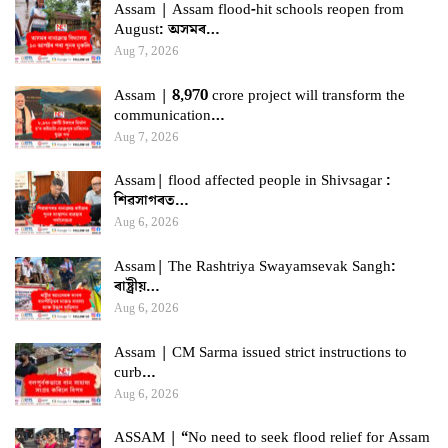
Assam | Assam flood-hit schools reopen from
August: অসমৰ…
Aug 7, 2026
Assam | 8,970 crore project will transform the
communication…
Aug 7, 2026
Assam| flood affected people in Shivsagar :
শিৱসাগৰত…
Aug 6, 2026
Assam| The Rashtriya Swayamsevak Sangh:
ৰাষ্ট্ৰীয়…
Aug 6, 2026
Assam | CM Sarma issued strict instructions to
curb…
Aug 6, 2026
ASSAM | “No need to seek flood relief for Assam