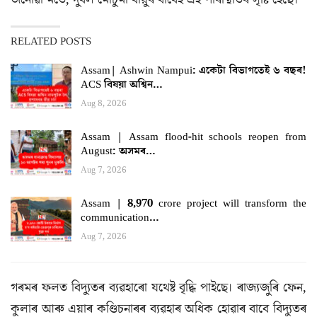
RELATED POSTS
Assam| Ashwin Nampui: একেটা বিভাগতেই ৬ বছৰ!
ACS বিষয়া অশ্বিন…
Aug 8, 2026
Assam | Assam flood-hit schools reopen from
August: অসমৰ…
Aug 7, 2026
Assam | 8,970 crore project will transform the
communication…
Aug 7, 2026
গৰমৰ ফলত বিদ্যুতৰ ব্যৱহাৰো যথেষ্ট বৃদ্ধি পাইছে। ৰাজ্যজুৰি ফেন,
কুলাৰ আৰু এয়াৰ কণ্ডিচনাৰৰ ব্যৱহাৰ অধিক হোৱাৰ বাবে বিদ্যুতৰ