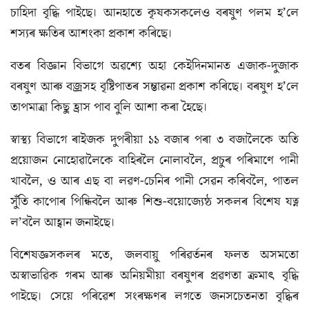
চাহিদা বৃদ্ধি পাইছে। আনহাতে কৃষকসকলেও বৰষুণ পলম হ’লে
শস্যৰ ক্ষতিৰ আশংকা প্ৰকাশ কৰিছে।
বতৰ বিজ্ঞান বিভাগে অৱশ্যে অহা কেইদিনমানত এজাক-দুজাক
বৰষুণ আৰু বজ্ৰসহ বৃষ্টিপাতৰ সম্ভাৱনা প্ৰকাশ কৰিছে। বৰষুণ হ’লে
তাপমাত্ৰা কিছু হ্ৰাস পাব বুলি আশা কৰা হৈছে।
স্বাস্থ্য বিভাগে ৰাইজক দুপৰীয়া ১১ বজাৰ পৰা ৩ বজালৈকে অতি
প্ৰয়োজন নোহোৱালৈকে বাহিৰলৈ নোলাবলৈ, প্ৰচুৰ পৰিমাণে পানী
খাবলৈ, ও আৰ এছ বা লৱণ-চেনিৰ পানী সেৱন কৰিবলৈ, পাতল
সুঁতি কাপোৰ পিন্ধিবলৈ আৰু শিশু-বয়োজ্যেষ্ঠ সকলৰ বিশেষ যত্ন
ল’বলৈ আহ্বান জনাইছে।
বিশেষজ্ঞসকলৰ মতে, জলবায়ু পৰিৱৰ্তনৰ ফলত অসমতো
অস্বাভাৱিক গৰম আৰু অনিয়মীয়া বৰষুণৰ প্ৰৱণতা ক্ৰমাৎ বৃদ্ধি
পাইছে। সেয়ে পৰিৱেশ সংৰক্ষণৰ লগতে জনসচেতনতা বৃদ্ধিৰ