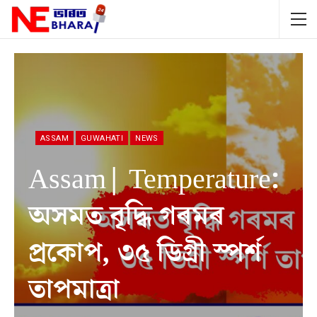
ASSAM
GUWAHATI
NEWS
Assam| Temperature:
অসমত বৃদ্ধি গৰমৰ
প্ৰকোপ, ৩৫ ডিগ্ৰী স্পৰ্শ
তাপমাত্ৰা