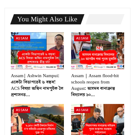
You Might Also Like
ASSAM
ASSAM
Assam| Ashwin Nampui:
Assam | Assam flood-hit
একেটা বিভাগতেই ৬ বছৰ!
schools reopen from
ACS বিষয়া অশ্বিন নামপুইক লৈ
August: অসমৰ বানাক্ৰান্ত
প্ৰশাসনত…
বিদ্যালয় ১০…
ASSAM
ASSAM