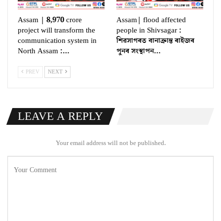
Assam | 8,970 crore
Assam| flood affected
project will transform the
people in Shivsagar :
communication system in
শিৱসাগৰত বানাক্ৰান্ত ৰাইজৰ
North Assam :…
পুনৰ সংস্থাপন…
PREV
NEXT
LEAVE A REPLY
Your email address will not be published.