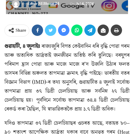
By
Editor NEBharat 24
On
Jul 4, 2026
Share
গুৱাহাটী, ৪ জুলাইঃ
ৰাজ্যজুৰি বিগত কেইবাদিন ধৰি বৃদ্ধি পোৱা গৰম
আৰু অত্যধিক আৰ্দ্ৰতাই জনজীৱন অতিষ্ঠ কৰি তুলিছে। বৰষুণৰ
পৰিমাণ হ্ৰাস পোৱা আৰু মাজে মাজে ৰ’দ উজলি উঠাৰ ফলত
অসমৰ বিভিন্ন অঞ্চলত তাপমাত্ৰা ক্ৰমাৎ বৃদ্ধি পাইছে। ভাৰতীয় বতৰ
বিজ্ঞান বিভাগ (IMD)-ৰ তথ্য অনুসৰি, গুৱাহাটীত ৪ জুলাই সৰ্বোচ্চ
তাপমাত্ৰা প্ৰায় ৩৭ ডিগ্ৰী চেলচিয়াছ আৰু সৰ্বনিম্ন ২৭ ডিগ্ৰী
চেলচিয়াছ হয়। পূৰ্বদিনে সৰ্বোচ্চ তাপমাত্ৰা ৩৪.৪ ডিগ্ৰী চেলচিয়াছ
ৰেকৰ্ড কৰা হৈছিল, যি স্বাভাৱিকতকৈ প্ৰায় ১.৭ ডিগ্ৰী অধিক।
যদিও তাপমাত্ৰা ৩৭ ডিগ্ৰী চেলচিয়াছৰ ওচৰত আছে, বতাহত ৮০–
৯০ শতাংশ আপেক্ষিক আৰ্দ্ৰতা থকাৰ বাবে অনুভূত গৰম (Heat