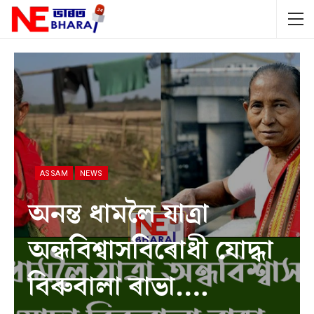
ASSAM
NEWS
অনন্ত ধামলৈ যাত্ৰা
অন্ধবিশ্বাসবিৰোধী যোদ্ধা
বিৰুবালা ৰাভা….