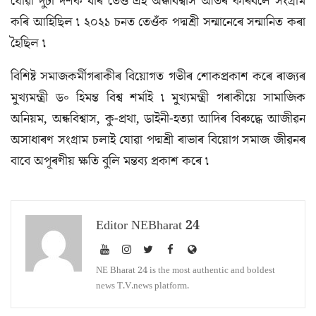
যোৱা দুটা দশক ধৰি তেওঁ এই অন্ধবিশ্বাস আঁতৰ কৰিবলৈ সংগ্ৰাম
কৰি আহিছিল ৷ ২০২১ চনত তেওঁক পদ্মশ্ৰী সন্মানেৰে সন্মানিত কৰা
হৈছিল ৷
বিশিষ্ট সমাজকৰ্মীগৰাকীৰ বিয়োগত গভীৰ শোকপ্ৰকাশ কৰে ৰাজ্যৰ
মুখ্যমন্ত্ৰী ড৹ হিমন্ত বিশ্ব শৰ্মাই ৷ মুখ্যমন্ত্ৰী গৰাকীয়ে সামাজিক
অনিয়ম, অন্ধবিশ্বাস, কু-প্ৰথা, ডাইনী-হত্যা আদিৰ বিৰুদ্ধে আজীৱন
অসাধাৰণ সংগ্ৰাম চলাই যোৱা পদ্মশ্ৰী ৰাভাৰ বিয়োগ সমাজ জীৱনৰ
বাবে অপূৰণীয় ক্ষতি বুলি মন্তব্য প্ৰকাশ কৰে ৷
Editor NEBharat 24
NE Bharat 24 is the most authentic and boldest
news T.V.news platform.