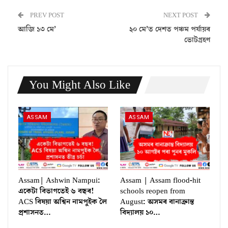
PREV POST
NEXT POST
আজি ১৩ মে’
২০ মে’ত দেশত পঞ্চম পৰ্যায়ৰ
ভোটগ্ৰহণ
You Might Also Like
ASSAM
ASSAM
Assam| Ashwin Nampui:
Assam | Assam flood-hit
একেটা বিভাগতেই ৬ বছৰ!
schools reopen from
ACS বিষয়া অশ্বিন নামপুইক লৈ
August: অসমৰ বানাক্ৰান্ত
প্ৰশাসনত…
বিদ্যালয় ১০…