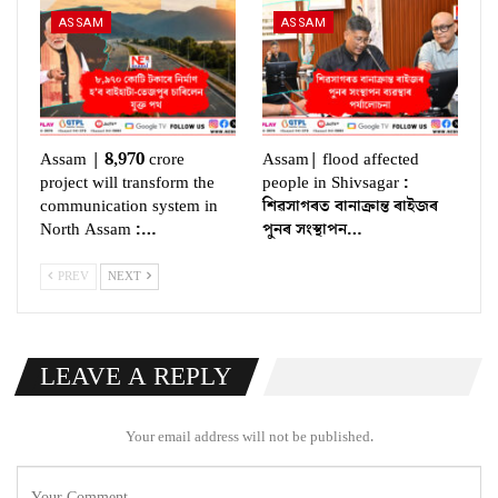
ASSAM
ASSAM
Assam | 8,970 crore
Assam| flood affected
project will transform the
people in Shivsagar :
communication system in
শিৱসাগৰত বানাক্ৰান্ত ৰাইজৰ
North Assam :…
পুনৰ সংস্থাপন…
PREV
NEXT
LEAVE A REPLY
Your email address will not be published.