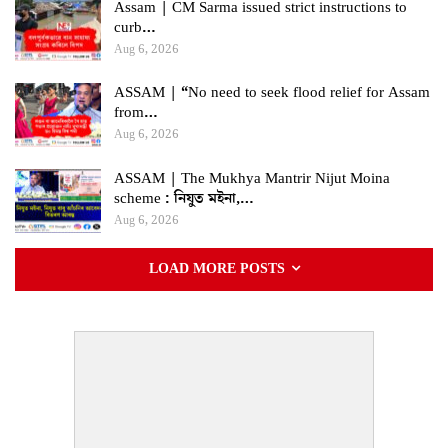
Assam | CM Sarma issued strict instructions to
curb…
Aug 6, 2026
ASSAM | “No need to seek flood relief for Assam
from…
Aug 6, 2026
ASSAM | The Mukhya Mantrir Nijut Moina
scheme : নিযুত মইনা,…
Aug 6, 2026
LOAD MORE POSTS