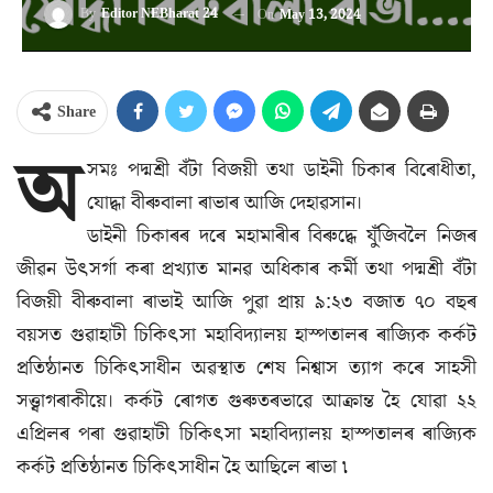
By
Editor NEBharat 24
On
May 13, 2024
Share
অ
সমঃ পদ্মশ্ৰী বঁটা বিজয়ী তথা ডাইনী চিকাৰ বিৰোধীতা,
যোদ্ধা বীৰুবালা ৰাভাৰ আজি দেহাৱসান।
ডাইনী চিকাৰৰ দৰে মহামাৰীৰ বিৰুদ্ধে যুঁজিবলৈ নিজৰ
জীৱন উৎসৰ্গা কৰা প্ৰখ্যাত মানৱ অধিকাৰ কৰ্মী তথা পদ্মশ্ৰী বঁটা
বিজয়ী বীৰুবালা ৰাভাই আজি পুৱা প্ৰায় ৯:২৩ বজাত ৭০ বছৰ
বয়সত গুৱাহাটী চিকিৎসা মহাবিদ্যালয় হাস্পতালৰ ৰাজ্যিক কৰ্কট
প্ৰতিষ্ঠানত চিকিৎসাধীন অৱস্থাত শেষ নিশ্বাস ত্যাগ কৰে সাহসী
সত্ত্বাগৰাকীয়ে। কৰ্কট ৰোগত গুৰুতৰভাৱে আক্ৰান্ত হৈ যোৱা ২২
এপ্ৰিলৰ পৰা গুৱাহাটী চিকিৎসা মহাবিদ্যালয় হাস্পতালৰ ৰাজ্যিক
কৰ্কট প্ৰতিষ্ঠানত চিকিৎসাধীন হৈ আছিলে ৰাভা ৷