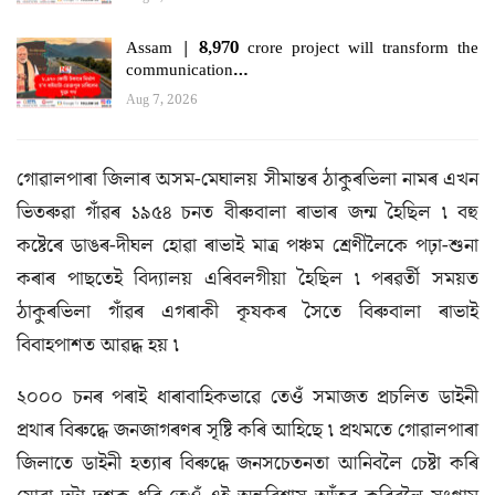
Assam | 8,970 crore project will transform the
communication…
Aug 7, 2026
গোৱালপাৰা জিলাৰ অসম-মেঘালয় সীমান্তৰ ঠাকুৰভিলা নামৰ এখন
ভিতৰুৱা গাঁৱৰ ১৯৫৪ চনত বীৰুবালা ৰাভাৰ জন্ম হৈছিল ৷ বহু
কষ্টেৰে ডাঙৰ-দীঘল হোৱা ৰাভাই মাত্ৰ পঞ্চম শ্ৰেণীলৈকে পঢ়া-শুনা
কৰাৰ পাছতেই বিদ্যালয় এৰিবলগীয়া হৈছিল ৷ পৰৱৰ্তী সময়ত
ঠাকুৰভিলা গাঁৱৰ এগৰাকী কৃষকৰ সৈতে বিৰুবালা ৰাভাই
বিবাহপাশত আৱদ্ধ হয় ৷
২০০০ চনৰ পৰাই ধাৰাবাহিকভাৱে তেওঁ সমাজত প্ৰচলিত ডাইনী
প্ৰথাৰ বিৰুদ্ধে জনজাগৰণৰ সৃষ্টি কৰি আহিছে ৷ প্ৰথমতে গোৱালপাৰা
জিলাতে ডাইনী হত্যাৰ বিৰুদ্ধে জনসচেতনতা আনিবলৈ চেষ্টা কৰি