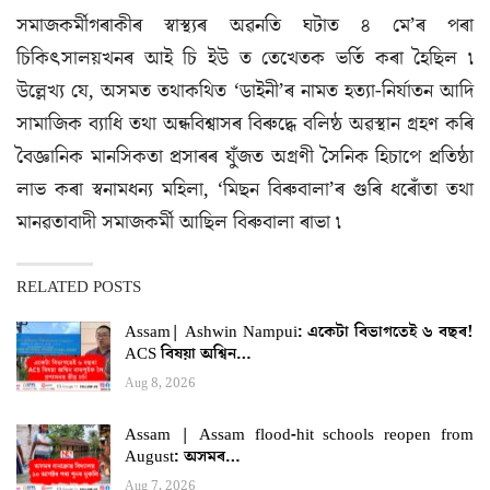
সমাজকৰ্মীগৰাকীৰ স্বাস্থ্যৰ অৱনতি ঘটাত ৪ মে’ৰ পৰা
চিকিৎসালয়খনৰ আই চি ইউ ত তেখেতক ভৰ্তি কৰা হৈছিল ৷
উল্লেখ্য যে, অসমত তথাকথিত ‘ডাইনী’ৰ নামত হত্যা-নিৰ্যাতন আদি
সামাজিক ব্যাধি তথা অন্ধবিশ্বাসৰ বিৰুদ্ধে বলিষ্ঠ অৱস্থান গ্ৰহণ কৰি
বৈজ্ঞানিক মানসিকতা প্ৰসাৰৰ যুঁজত অগ্ৰণী সৈনিক হিচাপে প্ৰতিষ্ঠা
লাভ কৰা স্বনামধন্য মহিলা, ‘মিছন বিৰুবালা’ৰ গুৰি ধৰোঁতা তথা
মানৱতাবাদী সমাজকৰ্মী আছিল বিৰুবালা ৰাভা ৷
RELATED POSTS
Assam| Ashwin Nampui: একেটা বিভাগতেই ৬ বছৰ!
ACS বিষয়া অশ্বিন…
Aug 8, 2026
Assam | Assam flood-hit schools reopen from
August: অসমৰ…
Aug 7, 2026