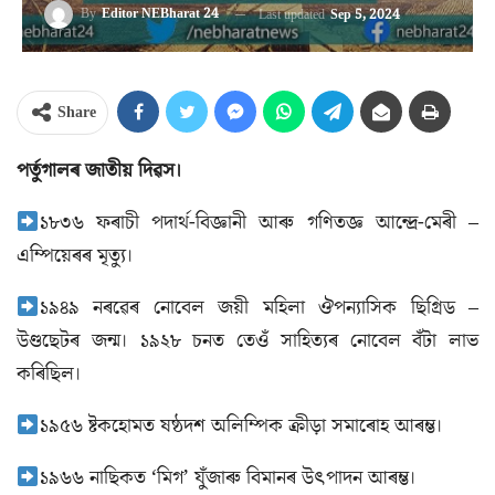
By
Editor NEBharat 24
Last updated
Sep 5, 2024
Share
পর্তুগালৰ জাতীয় দিৱস।
১৮৩৬ ফৰাচী পদাৰ্থ-বিজ্ঞানী আৰু গণিতজ্ঞ আন্দ্রে-মেৰী –
এম্পিয়েৰৰ মৃত্যু।
১৯৪৯ নৰৱেৰ নোবেল জয়ী মহিলা ঔপন্যাসিক ছিগ্রিড –
উণ্ডছেটৰ জন্ম। ১৯২৮ চনত তেওঁ সাহিত্যৰ নোবেল বঁটা লাভ
কৰিছিল।
১৯৫৬ ষ্টকহোমত ষষ্ঠদশ অলিম্পিক ক্রীড়া সমাৰোহ আৰম্ভ।
১৯৬৬ নাছিকত ‘মিগ’ যুঁজাৰু বিমানৰ উৎপাদন আৰম্ভ।