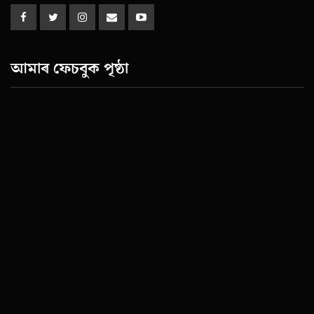
আমাৰ ফেচবুক পৃষ্ঠা