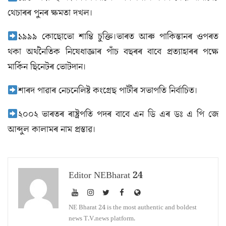
থেচাৰৰ পুনৰ ক্ষমতা দখল।
১৯৯৯ কোছোভো শান্তি চুক্তি।ভাৰত আৰু পাকিস্তানৰ ওপৰত
থকা অর্থনৈতিক নিষেধাজ্ঞাৰ পাঁচ বছৰৰ বাবে প্ৰত্যাহাৰৰ পক্ষে
মার্কিন ছিনেটৰ ভোটদান।
শাৰদ পাৱাৰ নেচনেলিষ্ট কংগ্ৰেছ পাৰ্টীৰ সভাপতি নির্বাচিত।
২০০২ ভাৰতৰ ৰাষ্ট্ৰপতি পদৰ বাবে এন ডি এৰ ডঃ এ পি জে
আব্দুল কালামৰ নাম প্ৰস্তাৱ।
Editor NEBharat 24
NE Bharat 24 is the most authentic and boldest
news T.V.news platform.