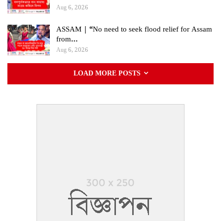
Aug 6, 2026
ASSAM | “No need to seek flood relief for Assam
from…
Aug 6, 2026
LOAD MORE POSTS