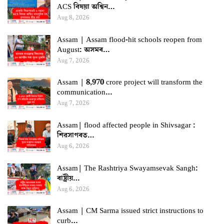
ACS বিষয়া অশ্বিন…
Aug 8, 2026
Assam | Assam flood-hit schools reopen from
August: অসমৰ…
Aug 7, 2026
Assam | 8,970 crore project will transform the
communication…
Aug 7, 2026
Assam| flood affected people in Shivsagar :
শিৱসাগৰত…
Aug 6, 2026
Assam| The Rashtriya Swayamsevak Sangh:
ৰাষ্ট্ৰীয়…
Aug 6, 2026
Assam | CM Sarma issued strict instructions to
curb…