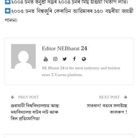
২০০৪ চনত তনুশ্ৰী দত্তৰ ২০০৪ চনৰ মিছ ইণ্ডিয়া খিতাপ লাভ।
২০০৫ চনত বিশ্বজুৰি কেৰাচিন আৱিষ্কাৰৰ ১৫০ বছৰীয়া জয়ন্তী
পালন।
Editor NEBharat 24
NE Bharat 24 is the most authentic and boldest
news T.V.news platform.
PREV POST
NEXT POST
গুৱাহাটী বিশ্ববিদ্যালয়ত আন্ত:
সাৱধান! বতৰে সলাইছে
মহাবিদ্যালয় বাটৰ নাট আৰু
কালৰূপ !
ৰিল প্ৰতিযোগিতা