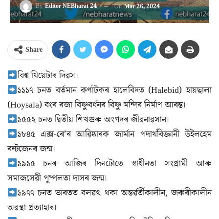
By
Editor NEBharat 24
On
Mar 26, 2024
Share
বিশ্ব থিয়েটাৰ দিৱস।
১১১৭ চনত বৰ্তমান কৰ্ণাটকৰ হালেবিদত (Halebid) হায়ছালা
(Hoysala) বংৰ ৰজা বিষ্ণুবৰ্ধনৰ বিষ্ণু মন্দিৰ নিৰ্মাণ আৰম্ভ।
১৫৫২ চনত দ্বিতীয় শিখগুৰু অংগদৰ জীৱনাৱসান।
১৮৪৫ এক্স-ৰে’ৰ আৱিষ্কাৰক জাৰ্মান পদাৰ্থবিজ্ঞানী উইলহেম
ৰন্টজেনৰ জন্ম।
১৯১৫ চনৰ আজিৰ দিনটোতে স্বাধীনতা সংগ্ৰামী আৰু
সমাজসেৱী পুষ্পলতা দাসৰ জন্ম।
১৯৭৭ চনত ভাৰতত বলৱৎ থকা অন্তৰ্ৱৰ্তীকালীন, জৰুৰীকালীন
অৱস্থা প্ৰত্যাহাৰ।