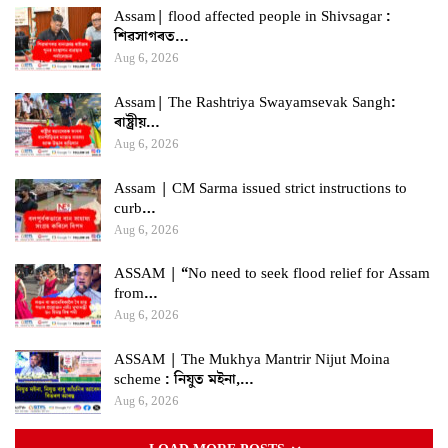
Assam| flood affected people in Shivsagar :
শিৱসাগৰত…
Aug 6, 2026
Assam| The Rashtriya Swayamsevak Sangh:
ৰাষ্ট্ৰীয়…
Aug 6, 2026
Assam | CM Sarma issued strict instructions to
curb…
Aug 6, 2026
ASSAM | “No need to seek flood relief for Assam
from…
Aug 6, 2026
ASSAM | The Mukhya Mantrir Nijut Moina
scheme : নিযুত মইনা,…
Aug 6, 2026