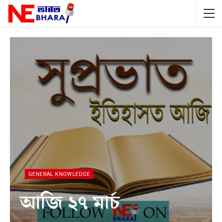
GENERAL KNOWLEDGE
আজি ২৭ মাৰ্চ