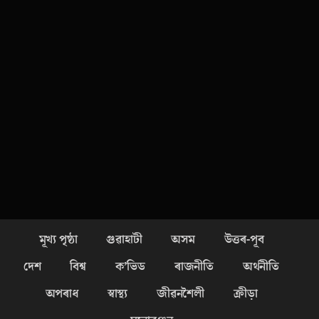
মূখ্য পৃষ্ঠা
গুৱাহাটী
অসম
উত্তৰ-পূব
দেশ
বিশ্ব
ক’ভিড
ৰাজনীতি
অৰ্থনীতি
অপৰাধ
স্বাস্থ্য
জীৱনশৈলী
ক্ৰীড়া