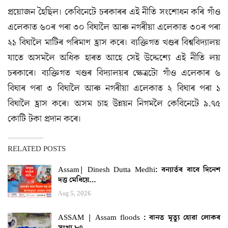
প্ৰয়োজন হৈছিল। কেবিনেটে চৰকাৰৰ এই নীতি সংশোধন কৰি গাঁও
এলেকাত ৬০ৰ পৰা ৩০ বিঘালৈ আৰু নগৰীয়া এলেকাত ৩০ৰ পৰা
২১ বিঘালৈ মাটিৰ পৰিমাণ হ্ৰাস কৰে। ব্যক্তিগত খণ্ডৰ বিশ্ববিদ্যালয়
যাতে অসমলৈ অধিক হাৰত আহে সেই উদ্দেশ্যে এই নীতি লয়
চৰকাৰে। ব্যক্তিগত খণ্ডৰ বিদ্যালয়ৰ ক্ষেত্ৰটো গাঁও এলেকাৰ ৬
বিঘাৰ পৰা ৩ বিঘালৈ আৰু নগৰীয়া এলেকাত ২ বিঘাৰ পৰা ১
বিঘালৈ হ্ৰাস কৰে। অসম চাহ উন্নয়ন নিগমলৈ কেবিনেটে ৯.৭৫
কোটি টকা প্ৰদান কৰে।
RELATED POSTS
Assam| Dinesh Dutta Medhi: বন্যাৰ্তৰ বাবে দিনেশ
দত্ত মেধিয়ে…
Aug 5, 2026
ASSAM | Assam floods : বানত মৃত্যু হোৱা লোকৰ
সংখ্য ৮৭…