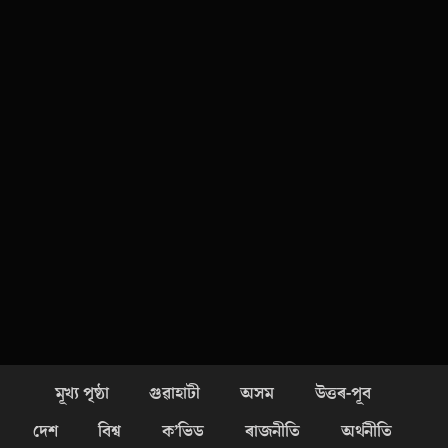
মূখ্য পৃষ্ঠা
গুৱাহাটী
অসম
উত্তৰ-পূব
দেশ
বিশ্ব
ক’ভিড
ৰাজনীতি
অৰ্থনীতি