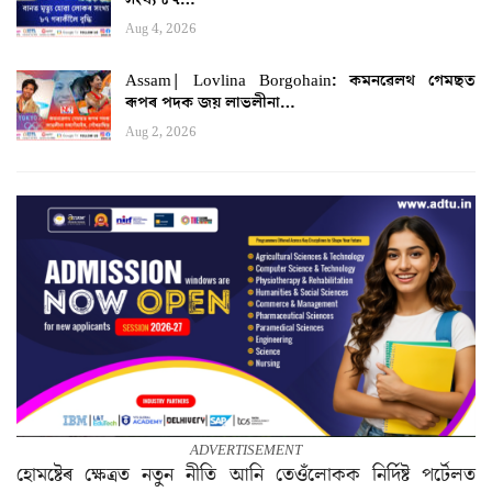
Aug 4, 2026
Assam| Lovlina Borgohain: কমনৱেলথ গেমছত
ৰূপৰ পদক জয় লাভলীনা…
Aug 2, 2026
ADVERTISEMENT
হোমষ্টেৰ ক্ষেত্ৰত নতুন নীতি আনি তেওঁলোকক নিৰ্দিষ্ট পৰ্টেলত