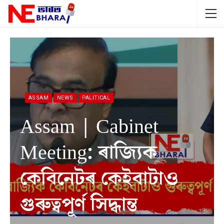
ASSAM
NEWS
PALITICAL
Assam | Cabinet
Meeting: ৰাজ্যিক
কেবিনেটৰ কেইবাটাও
গুৰুত্বপূৰ্ণ সিদ্ধান্ত