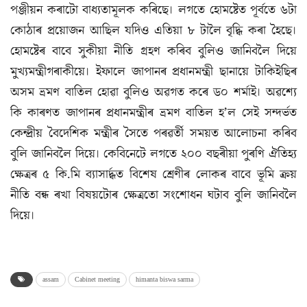
পঞ্জীয়ন কৰাটো বাধ্যতামূলক কৰিছে। লগতে হোমষ্টেত পূৰ্বতে ৬টা
কোঠাৰ প্ৰয়োজন আছিল যদিও এতিয়া ৮ টালৈ বৃদ্ধি কৰা হৈছে।
হোমষ্টেৰ বাবে সুকীয়া নীতি গ্ৰহণ কৰিব বুলিও জানিবলৈ দিয়ে
মুখ্যমন্ত্ৰীগৰাকীয়ে। ইফালে জাপানৰ প্ৰধানমন্ত্ৰী ছানায়ে টাকিইছিৰ
অসম ভ্ৰমণ বাতিল হোৱা বুলিও অৱগত কৰে ড০ শৰ্মাই। অৱশ্যে
কি কাৰণত জাপানৰ প্ৰধানমন্ত্ৰীৰ ভ্ৰমণ বাতিল হ’ল সেই সন্দৰ্ভত
কেন্দ্ৰীয় বৈদেশিক মন্ত্ৰীৰ সৈতে পৰৱৰ্তী সময়ত আলোচনা কৰিব
বুলি জানিবলৈ দিয়ে। কেবিনেটে লগতে ২০০ বছৰীয়া পুৰণি ঐতিহ্য
ক্ষেত্ৰৰ ৫ কি.মি ব্যাসাৰ্দ্ধত বিশেষ শ্ৰেণীৰ লোকৰ বাবে ভূমি ক্ৰয়
নীতি বন্ধ ৰখা বিষয়টোৰ ক্ষেত্ৰতো সংশোধন ঘটাব বুলি জানিবলৈ
দিয়ে।
assam
Cabinet meeting
himanta biswa sarma