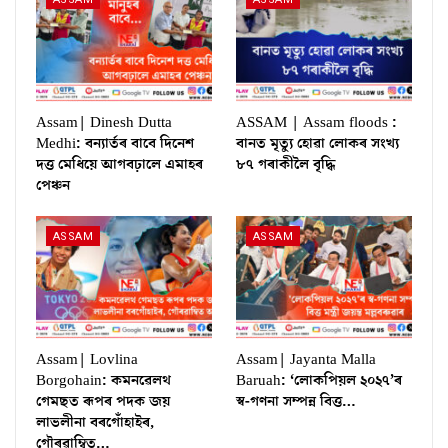
Assam| Dinesh Dutta
ASSAM | Assam floods :
Medhi: বন্যাৰ্তৰ বাবে দিনেশ
বানত মৃত্যু হোৱা লোকৰ সংখ্য
দত্ত মেধিয়ে আগবঢ়ালে এমাহৰ
৮৭ গৰাকীলৈ বৃদ্ধি
পেঞ্চন
ASSAM
ASSAM
Assam| Lovlina
Assam| Jayanta Malla
Borgohain: কমনৱেলথ
Baruah: ‘লোকপিয়ল ২০২৭’ৰ
গেমছত ৰূপৰ পদক জয়
স্ব-গণনা সম্পন্ন বিত্ত…
লাভলীনা বৰগোঁহাইৰ,
গৌৰৱাম্বিত…