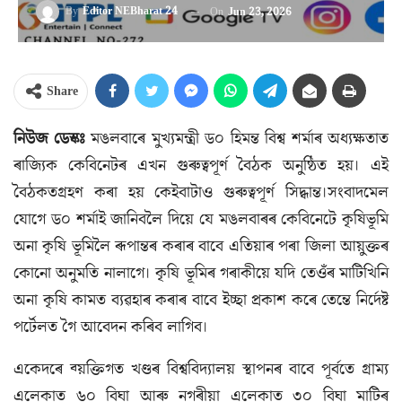
By
Editor NEBharat 24
On
Jun 23, 2026
Share
নিউজ ডেস্কঃ
মঙলবাৰে মুখ্যমন্ত্ৰী ড০ হিমন্ত বিশ্ব শৰ্মাৰ অধ্যক্ষতাত
ৰাজ্যিক কেবিনেটৰ এখন গুৰুত্বপূৰ্ণ বৈঠক অনুষ্ঠিত হয়। এই
বৈঠকতগ্ৰহণ কৰা হয় কেইবাটাও গুৰুত্বপূৰ্ণ সিদ্ধান্ত।সংবাদমেল
যোগে ড০ শৰ্মাই জানিবলৈ দিয়ে যে মঙলবাৰৰ কেবিনেটে কৃষিভূমি
অনা কৃষি ভূমিলৈ ৰূপান্তৰ কৰাৰ বাবে এতিয়াৰ পৰা জিলা আয়ুক্তৰ
কোনো অনুমতি নালাগে। কৃষি ভূমিৰ গৰাকীয়ে যদি তেওঁৰ মাটিখিনি
অনা কৃষি কামত ব্যৱহাৰ কৰাৰ বাবে ইচ্ছা প্ৰকাশ কৰে তেন্তে নিৰ্দেষ্ট
পৰ্টেলত গৈ আবেদন কৰিব লাগিব।
একেদৰে ব্য়ক্তিগত খণ্ডৰ বিশ্ববিদ্যালয় স্থাপনৰ বাবে পূৰ্বতে গ্ৰাম্য
এলেকাত ৬০ বিঘা আৰু নগৰীয়া এলেকাত ৩০ বিঘা মাটিৰ