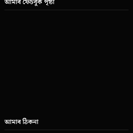
আমাৰ ফেচবুক পৃষ্ঠা
আমাৰ ঠিকনা