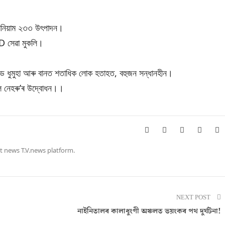
ৰেনিয়াম ২৩৩ উৎপাদন।
D সেৱা মুকলি।
্ড ধুমুহা আৰু বানত শতাধিক লোক হতাহত, বহুজন সন্ধানহীন।
ল নেহৰু’ৰ উদ্বোধন।।
t news T.V.news platform.
NEXT POST
নাইনিতালৰ কালাধুংগী অঞ্চলত ভয়ংকৰ পথ দুৰ্ঘটনা!