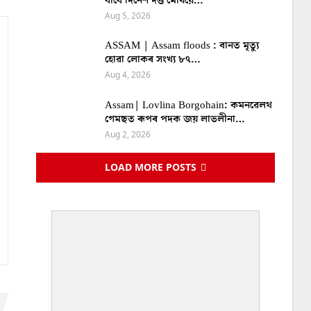
বাবে দিনেশ দত্ত মেধিয়ে…
Aug 5, 2026
ASSAM | Assam floods : বানত মৃত্যু
হোৱা লোকৰ সংখ্য ৮৭…
Aug 4, 2026
Assam| Lovlina Borgohain: কমনৱেলথ
গেমছত ৰূপৰ পদক জয় লাভলীনা…
Aug 2, 2026
LOAD MORE POSTS