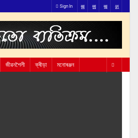
Sign In
জীৱনশৈলী
ক্ৰীড়া
মনোৰঞ্জন