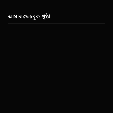
আমাৰ ফেচবুক পৃষ্ঠা