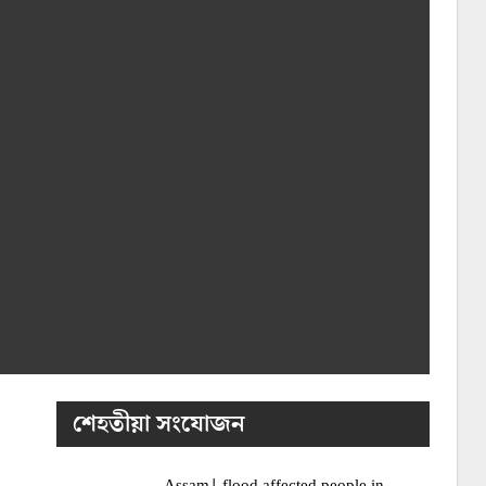
শেহতীয়া সংযোজন
Assam| flood affected people in