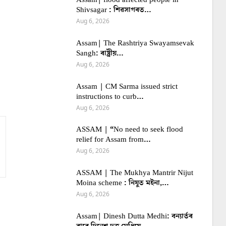
Shivsagar : শিৱসাগৰত…
Aug 6, 2026
Assam| The Rashtriya Swayamsevak
Sangh: ৰাষ্ট্ৰীয়…
Aug 6, 2026
Assam | CM Sarma issued strict
instructions to curb…
Aug 6, 2026
ASSAM | “No need to seek flood
relief for Assam from…
Aug 6, 2026
ASSAM | The Mukhya Mantrir Nijut
Moina scheme : নিযুত মইনা,…
Aug 6, 2026
Assam| Dinesh Dutta Medhi: বন্যাৰ্তৰ