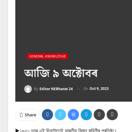
GENERAL KNOWLEDGE
আজি ৯ অক্টোবৰ
On
Oct 9, 2023
By
Editor NEBharat 24
Share
▶️১৯৩১ চনৰ এই দিনটোতেই ভাৰতীয় বিমান বাহিনীৰ প্ৰতিষ্ঠা।