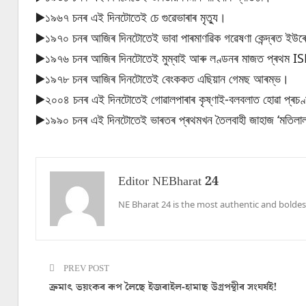
▶️১৯৬৭ চনৰ এই দিনটোতেই চে গুৱেভাৰাৰ মৃত্যু।
▶️১৯৭০ চনৰ আজিৰ দিনটোতেই ভাবা পাৰমাণৱিক গৱেষণা কেন্দ্ৰত ইউ
▶️১৯৭৬ চনৰ আজিৰ দিনটোতেই মুম্বাই আৰু লণ্ডনৰ মাজত প্ৰথম IS
▶️১৯৭৮ চনৰ আজিৰ দিনটোতেই বেংককত এছিয়ান গেমছ আৰম্ভ।
▶️২০০৪ চনৰ এই দিনটোতেই গোৱালপাৰাৰ কৃষ্ণাই-বলবলাত হোৱা প্ৰচণ
▶️১৯৯০ চনৰ এই দিনটোতেই ভাৰতৰ প্ৰথমখন তৈলবাহী জাহাজ ‘মতিলা
Editor NEBharat 24
NE Bharat 24 is the most authentic and boldes
PREV POST
ক্ৰমাৎ ভয়ংকৰ ৰূপ লৈছে ইজৰাইল-হামাছ উগ্ৰপন্থীৰ সংঘৰ্ষই!