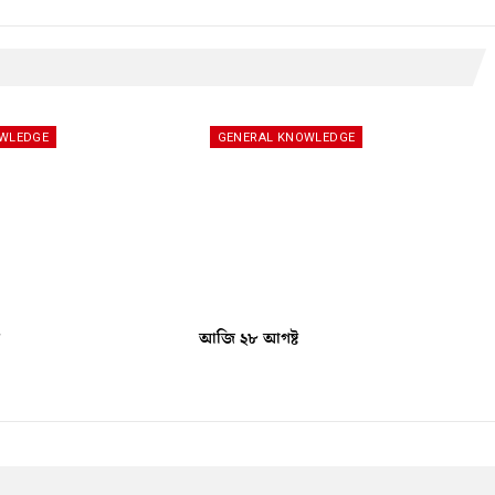
OWLEDGE
GENERAL KNOWLEDGE
ৰ
আজি ২৮ আগষ্ট