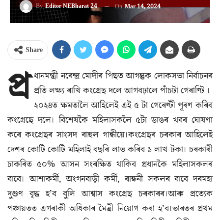
By
Editor NEBharat 24
On
Mar 14, 2024
Share
প্ৰ
ধানমন্ত্ৰী নৰেন্দ্ৰ মোদীৰ পিছত আগন্তুক লোকসভা নিৰ্বাচনৰ
প্ৰতি লক্ষ্য ৰাখি কংগ্ৰেছ দলে আগবঢ়ালে পাঁচটা গেৰাণ্টি ।
২০২৪ত ক্ষমতালৈ আহিলেই এই ৫ টা গেৰেণ্টী পূৰণ কৰিব
কংগ্ৰেছে দলে। বিশেষকৈ মহিলাসকলৈ ৫টা ডাঙৰ খবৰ ঘোষণা
কৰে কংগ্ৰেছৰ সাংসদ ৰাহুল গান্ধীয়ে।কংগ্ৰেছৰ চৰকাৰ আহিলেই
দেশৰ কোটি কোটি মহিলাই বছৰি লাভ কৰিব ১ লাখ টকা। চৰকাৰী
চাকৰিত ৫০% আসন সংৰক্ষিত থাকিব প্ৰধানকৈ মহিলাসকলৰ
বাবে। আশাকৰ্মী, অংগনবাড়ী কৰ্মী, ৰান্ধনী সকলৰ বাবে দৰমহা
দুগুণ বৃদ্ধ হ’ব বুলি আশ্বাস কংগ্ৰেছ চৰকাৰৰ।আৰু প্ৰত্যেক
পঞ্চায়তত এগৰাকী অধিকাৰ মৈত্ৰী নিয়োগ কৰা হ’ব।ভাৰতৰ প্ৰথম