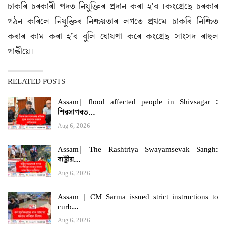
চাকৰি চৰকাৰী পদত নিযুক্তিৰ প্ৰদান কৰা হ’ব ।কংগ্ৰেছে চৰকাৰ
গঠন কৰিলে নিযুক্তিৰ নিশ্চয়তাৰ লগতে প্ৰথমে চাকৰি নিশ্চিত
কৰাৰ কাম কৰা হ’ব বুলি ঘোষণা কৰে কংগ্ৰেছ সাংসদ ৰাহুল
গান্ধীয়ে।
RELATED POSTS
Assam| flood affected people in Shivsagar :
শিৱসাগৰত…
Aug 6, 2026
Assam| The Rashtriya Swayamsevak Sangh:
ৰাষ্ট্ৰীয়…
Aug 6, 2026
Assam | CM Sarma issued strict instructions to
curb…
Aug 6, 2026