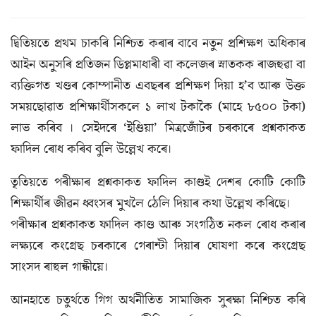
দ্বিতিয়তে প্ৰথম চাকৰি নিশ্চিত কৰাৰ বাবে নতুন প্ৰশিক্ষণ অধিকাৰ
আইন অনুসৰি প্ৰতিজন ডিপ্লমাধাৰী বা কলেজৰ স্নাতকক ৰাজহুৱা বা
ব্যক্তিগত খণ্ডৰ কোম্পানীত এবছৰৰ প্ৰশিক্ষণ দিয়া হ’ব আৰু উক্ত
সময়ছোৱাত প্ৰশিক্ষাৰ্থীসকলে ১ লাখ টকাকৈ (মাহে ৮৫০০ টকা)
লাভ কৰিব । সেইদৰে ‘ইণ্ডিয়া’ মিত্ৰজোঁটৰ চৰকাৰে প্ৰশ্নকাকত
ফাদিল ৰোধ কৰিব বুলি উল্লেখ কৰে।
তৃতিয়তে পৰীক্ষাৰ প্ৰশ্নকাকত ফাদিল কাণ্ডই দেশৰ কোটি কোটি
শিক্ষাৰ্থীৰ জীৱন ধ্বংসৰ মুখলৈ ঠেলি দিয়াৰ কথা উল্লেখ কৰিছে।
পৰীক্ষাৰ প্ৰশ্নকাকত ফাদিল কাণ্ড আৰু সংগঠিত নকল ৰোধ কৰাৰ
লক্ষ্যৰে কংগ্ৰেছ চৰকাৰে গেৰান্টী দিয়াৰ ঘোষণা কৰে কংগ্ৰেছ
সাংসদ ৰাহুল গান্ধীয়ে।
আনহাতে চতুৰ্থতে গিগ অর্থনীতিত সামাজিক সুৰক্ষা নিশ্চিত কৰি