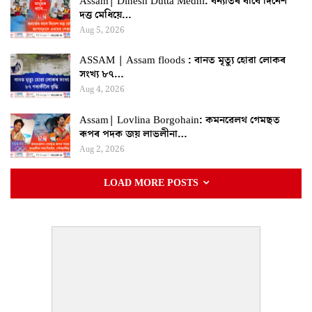
Assam| Dinesh Dutta Medhi: বন্যাৰ্তৰ বাবে দিনেশ
দত্ত মেধিয়ে…
Aug 5, 2026
ASSAM | Assam floods : বানত মৃত্যু হোৱা লোকৰ
সংখ্য ৮৭…
Aug 4, 2026
Assam| Lovlina Borgohain: কমনৱেলথ গেমছত
ৰূপৰ পদক জয় লাভলীনা…
Aug 2, 2026
LOAD MORE POSTS