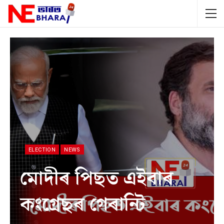
ELECTION
NEWS
মোদীৰ পিছত এইবাৰ
কংগ্ৰেছৰ গেৰান্টি