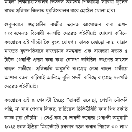
মহিলা শিক্ষয়িত্ৰীসকলৰ ভিতৰত অন্যতম শিক্ষয়িত্ৰী সাবিত্ৰী ফুলেৰ
নামত প্ৰতিখন জিলাত যুৱতিসকলৰ বাবে হোষ্টেল খোলা হ’ব।
শুকুৰবাৰে গুৱাহাটীৰ ৰাজীৱ ভৱনত আয়োজন কৰা এখন
সংবাদমেলত বিৰোধী দলপতি দেৱব্ৰত শইকীয়াই ঘোষণা কৰিলে
কংগ্ৰেছৰ এই পাঁচটা কৈ বৃহৎ ঘোষণা। ভাৰত জোড়ো ন্যায় যাত্ৰাৰ
মাজতে বৃহস্পতিবাৰে ৰাজস্থানৰ বনস্বৰাত এক ৰাজহুৱা সভাত ৫
টাকৈ গেৰাণ্টি প্ৰদান কৰা কথা ঘোষণা কৰিছিল কংগ্ৰেছ সাংসদ
ৰাহুল গান্ধীয়ে। প্ৰতিশ্ৰুতি অনুসৰি কংগ্ৰেছ নেতা ৰাহুল গান্ধীয়ে
আশাৰ বতৰা কঢ়িয়াই আনিছে বুলি সদৰী কৰিছে কংগ্ৰেছ দলপতি
দেৱব্ৰত শইকীয়াই।
কংগ্ৰেছৰ এই ৫ গেৰাণ্টী হৈছে: ”ভাৰতী ভৰোছা, পেহলি নৌকৰি
পক্কি, ন’ ম’ৰ পেপাৰ লিকছ, ছ’চিয়েল ছিকিউৰিটি ফ’ৰ গিগ ৱৰ্কাৰ্ছ
আৰু য়ুৱা ৰৌচনি” । তেওঁ কয় যে ভাৰতী ভৰোছা গেৰাণ্টী অনুযায়ী
২০২৪ চনত ইণ্ডিয়া মিত্ৰজোঁটে চৰকাৰ গঠন কৰাৰ পিচতে ৩০ লাখ