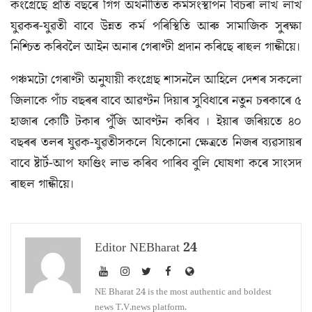
কংগ্ৰেছে প্ৰতি বছৰে গিগ অৰ্থনীতিত কর্মসংস্থাপন বিচৰা লাখ লাখ
যুৱকৰ-যুৱতী বাবে উন্নত কৰ্ম পৰিস্থিতি আৰু সামাজিক সুৰক্ষা
নিশ্চিত কৰিবলৈ আইন অনাৰ গেৰাণ্টী প্ৰদান কৰিছে ৰাহুল গান্ধীয়ে।
পঞ্চমটো গেৰাণ্টী অনুযায়ী কংগ্ৰেছ শাসনলৈ আহিলে দেশৰ সকলো
জিলাকে পাঁচ বছৰৰ বাবে আৱণ্টন দিয়াৰ সুবিধাৰে নতুন চৰকাৰে ৫
হাজাৰ কোটি টকাৰ পুঁজি আবণ্টন কৰিব । ইয়াৰ জৰিয়তে ৪০
বছৰৰ তলৰ যুৱক-যুৱতীসকলে যিকোনো ক্ষেত্ৰতে নিজৰ ব্যৱসায়ৰ
বাবে ষ্টার্ট-আপ ফাণ্ডিং লাভ কৰিব পাৰিব বুলি ঘোষণা কৰে সাংসদ
ৰাহুল গান্ধীয়ে।
Editor NEBharat 24
NE Bharat 24 is the most authentic and boldest
news T.V.news platform.