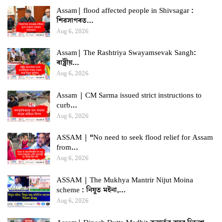
Assam| flood affected people in Shivsagar :
শিৱসাগৰত…
Aug 6, 2026
Assam| The Rashtriya Swayamsevak Sangh:
ৰাষ্ট্ৰীয়…
Aug 6, 2026
Assam | CM Sarma issued strict instructions to
curb…
Aug 6, 2026
ASSAM | “No need to seek flood relief for Assam
from…
Aug 6, 2026
ASSAM | The Mukhya Mantrir Nijut Moina
scheme : নিযুত মইনা,…
Aug 6, 2026