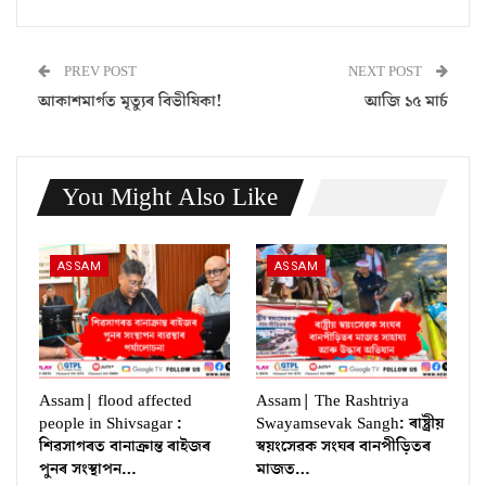
PREV POST
NEXT POST
আকাশমাৰ্গত মৃত্যুৰ বিভীষিকা!
আজি ১৫ মাৰ্চ
You Might Also Like
ASSAM
ASSAM
Assam| flood affected
Assam| The Rashtriya
people in Shivsagar :
Swayamsevak Sangh: ৰাষ্ট্ৰীয়
শিৱসাগৰত বানাক্ৰান্ত ৰাইজৰ
স্বয়ংসেৱক সংঘৰ বানপীড়িতৰ
পুনৰ সংস্থাপন…
মাজত…