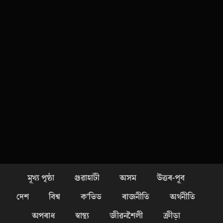
মূখ্য পৃষ্ঠা
গুৱাহাটী
অসম
উত্তৰ-পূব
দেশ
বিশ্ব
ক’ভিড
ৰাজনীতি
অৰ্থনীতি
অপৰাধ
স্বাস্থ্য
জীৱনশৈলী
ক্ৰীড়া