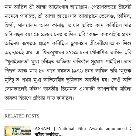
নাম আছিল শ্ৰী আম্মা আয়েংগাৰ আয়াপ্পান। পেছাগতভাৱে শ্ৰীদেৱী
নামেৰে পৰিচিত, শ্ৰী আম্মা আয়েংগাৰ আয়াপ্পানে তেলেগু, তামিল,
হিন্দী, মালয়ালম আৰু কানাড়া ভাষাৰ ছবিত কাম কৰিছিল।মাত্ৰ
চাৰি বছৰ বয়সতে ১৯৬৭ চনত তামিল ছবি ‘কন্ধন কৰুণাই’ত প্ৰথম
অভিনয় জগতত প্ৰৱেশ কৰিছিল ছুপাৰষ্টাৰ শ্ৰীদেৱীয়ে।আৰু শিশু
অৱস্থাতেই এম. এ. থিৰুমুগামৰ ১৯৬৯ চনৰ পৌৰাণিক তামিল ছবি
”থুনাইভানত” মুখ্য চৰিত্ৰত অভিনয় কৰিবলৈ সুযোগ পাইছিল। তাৰ
পিছত আৰু মাত্ৰ ১৩ বছৰ বয়সত ১৯৭৬ চনৰ তামিল ছবি ‘মুণ্ডৰু
মুদিচু’ত প্ৰথম মুখ্য অভিনেত্ৰীৰ ভূমিকাত অৱতীৰ্ণ হয়। তেওঁ অতি
সোনকালেই দক্ষিণ ভাৰতীয় চিনেমাৰ এগৰাকী আগশাৰীৰ মহিলা
তাৰকা হিচাপে প্ৰতিষ্ঠা লাভ কৰিছিল।
RELATED POSTS
ASSAM | National Film Awards announced :
ৰাষ্ট্ৰীয় চলচ্চিত্ৰ…