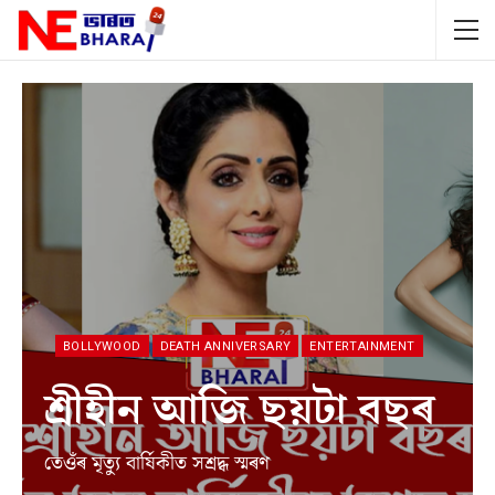
BOLLYWOOD
DEATH ANNIVERSARY
ENTERTAINMENT
শ্ৰীহীন আজি ছয়টা বছৰ
তেওঁৰ মৃত্যু বাৰ্ষিকীত সশ্ৰদ্ধ স্মৰণ