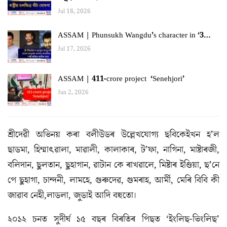
Jul 18, 2026
ASSAM | Phunsukh Wangdu’s character in ‘3…
Jul 17, 2026
ASSAM | 411-crore project ‘Senehjori’
Jun 2, 2026
শ্ৰীদেৱী অভিনয় কৰা বলীউডৰ উল্লেখযোগ্য ছবিকেইখন হ’ল
ছাডমা, হিম্মাৎৱালা, মাৱালী, কালাকাৰ, ট’ফা, নাগিনা, মাষ্টাৰজী,
বলিদান, ছুলতান, ছুহাগান, ৱাটান কে ৰাখৱালে, মিষ্টাৰ ইণ্ডিয়া, ছ’নে
পে ছুহাগা, চান্দনী, লামহে, গুৰুদেৱ, গুমৰাহ, আৰ্মী, মেৰি বিবি কী
জাৱাব নেহী,লাডলা, জুডাই আদি বহুতো।
২০১২ চনত সুদীৰ্ঘ ১৫ বছৰ বিৰতিৰ পিছত ‘ইংলিছ-ভিংলিছ’