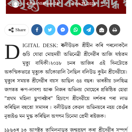
By
Editor NEBharat 24
On
Feb 24, 2024
Share
D
IGITAL DESK:
ব
লীউডক শ্ৰীহীন কৰি পৰলোকলৈ
গুচি যোৱা মোহময়ী অভিনেত্ৰী শ্ৰীদেৱীৰ আজি ষষ্ঠতম
মৃত্যু বাৰ্ষিকী।২০১৮ চনৰ আজিৰ এই দিনটোতে
অকস্মিকভাৱে মৃত্যুক আঁকোৱালি লৈছিল বলিউড কুইন শ্ৰীদেৱীয়ে।
মৃত্যুৰ সময়ত শ্ৰীদেৱীৰ বয়স আছিল ৫৪ বছৰ। ভাৰতীয় চলচ্চিত্ৰ
জগতত ৰূপ-লাবণ্য আৰু নিজৰ অভিনয় মোহেৰে প্ৰতিষ্ঠিত হোৱা
”প্ৰথম মহিলা ছুপাৰষ্টাৰ” হিচাপে শ্ৰীদেৱীয়ে দৰ্শকৰ পৰা লাভ
কৰিছিল বহুতো সমাদৰ । বলীউডত কেৱল অভিনয়ৰে নহয় তেওঁৰ
নৃত্যইও মন মুগ্ধ কৰিছিল অগণন চিনেমা প্ৰেমী ৰাইজক।
১৯৬৩ৰ ১৩ আগষ্টত তামিলনাডুত জন্মগ্ৰহণ কৰা শ্ৰীদেৱীৰ সম্পূৰ্ণ