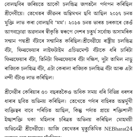
বোলছবিৰ জৰিয়তে আকৌ চলচ্চিত্ৰ জগতলৈ পৰ্দাপন কৰিছিল
শ্ৰীদেবীয়ে। তেখেতৰ জীৱনৰ অন্তিমখন ছবি আছিল ২০১৭ চনত
মুক্তি লাভ কৰা বোলছবি ‘মম’। ২০১৩ চনত ভাৰত চৰকাৰে তেওঁ
আগবঢ়োৱা অৱদানৰ স্বীকৃতি স্বৰূপে দেশৰ চতুৰ্থ সৰ্বোচ্চ অসামৰিক
সন্মান পদ্মশ্ৰী বঁটাৰে সন্মানিত কৰিছিল।শ্ৰীদেৱীয়ে ৰাষ্ট্ৰীয় চলচ্চিত্ৰ
বঁটা, ফিল্মফেয়াৰ লাইফটাইম এচিভমেণ্ট বঁটাকে ধৰি চাৰিটা
ফিল্মফেয়াৰ বঁটা, তিনিটা ফিল্মফেয়াৰ বঁটা দক্ষিণ, দুটা তামিল নাডু
ৰাজ্যিক চলচ্চিত্ৰ বঁটা, এটা কেৰালা ৰাজ্যিক চলচ্চিত্ৰ বঁটা আৰু এটা
নন্দী বঁটাও লাভ কৰিছিল।
শ্ৰীদেৱীৰ কেৰিয়াৰ ৫০ বছৰতকৈও অধিক সময় ধৰি বিভিন্ন ধৰণৰ
ধাৰাৰ ছবিত অভিনয় কৰিছিল। তেখেতে পৰ্দাৰ বাহিৰত অন্তৰ্মুখী
ব্যক্তিত্বৰ বাবে পৰিচিত আছিল, কিন্তু পৰ্দাত প্ৰায়ে শক্তিশালী
ইচ্ছাশক্তি থকা মহিলাৰ চৰিত্ৰত অভিনয় কৰিছিল মোহময়ী
অভিনেত্ৰী শ্ৰীদেৱীয়ে। আজি তেখেতৰ মৃত্যুতিথিত NEBharat24