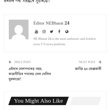
তৰফৰ পৰা সশ্ৰদ্ধৰে সুঁৱৰিছো।
Editor NEBharat 24
NE Bharat 24 is the most authentic and boldest
news T.V.news platform.
PREV POST
NEXT POST
এইবাৰ খেলপথাৰত নহয়,
আজি ২৫ ফেব্ৰুৱাৰী
ৰাজনীতিৰ পথাৰত খেল খেলিব
যুৱৰাজে!
You Might Also Like