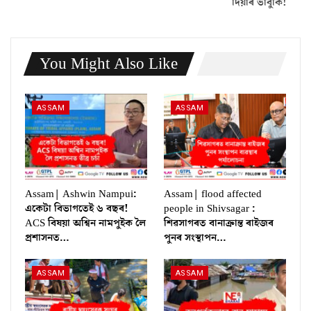
দিয়াৰ ভাবুকি!
You Might Also Like
ASSAM
ASSAM
Assam| Ashwin Nampui:
Assam| flood affected
একেটা বিভাগতেই ৬ বছৰ!
people in Shivsagar :
ACS বিষয়া অশ্বিন নামপুইক লৈ
শিৱসাগৰত বানাক্ৰান্ত ৰাইজৰ
প্ৰশাসনত…
পুনৰ সংস্থাপন…
ASSAM
ASSAM