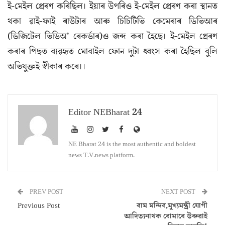
ই-মেইল প্ৰেৰণ কৰিছিল। ইয়াৰ উপৰিও ই-মেইল প্ৰেৰণ কৰা স্থানত
থকা ৱাই-ফাই ৰাউটাৰ আৰু চিচিটিভি কেমেৰাৰ ডিভিআৰ
(ডিজিটেল ভিডিঅ’ ৰেকৰ্ডাৰ)ও জব্দ কৰা হৈছে। ই-মেইল প্ৰেৰণ
কৰাৰ পিছত ব্যৱহৃত মোবাইল ফোন দুটা ধ্বংস কৰা হৈছিল বুলি
অভিযুক্তই স্বীকাৰ কৰে।।
Editor NEBharat 24
NE Bharat 24 is the most authentic and boldest
news T.V.news platform.
PREV POST
NEXT POST
Previous Post
ৰাম মন্দিৰ,মুখ্যমন্ত্ৰী যোগী
আদিত্যনাথক বোমাৰে উৰুৱাই