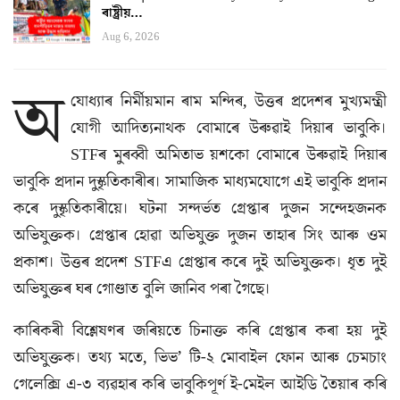
ৰাষ্ট্ৰীয়…
Aug 6, 2026
অ
যোধ্যাৰ নিৰ্মীয়মান ৰাম মন্দিৰ, উত্তৰ প্ৰদেশৰ মুখ্যমন্ত্ৰী
যোগী আদিত্যনাথক বোমাৰে উৰুৱাই দিয়াৰ ভাবুকি।
STFৰ মুৰব্বী অমিতাভ য়শকো বোমাৰে উৰুৱাই দিয়াৰ
ভাবুকি প্ৰদান দুস্কৃতিকাৰীৰ। সামাজিক মাধ্যমযোগে এই ভাবুকি প্ৰদান
কৰে দুস্কৃতিকাৰীয়ে। ঘটনা সন্দৰ্ভত গ্ৰেপ্তাৰ দুজন সন্দেহজনক
অভিযুক্তক। গ্ৰেপ্তাৰ হোৱা অভিযুক্ত দুজন তাহাৰ সিং আৰু ওম
প্ৰকাশ। উত্তৰ প্ৰদেশ STFএ গ্ৰেপ্তাৰ কৰে দুই অভিযুক্তক। ধৃত দুই
অভিযুক্তৰ ঘৰ গোণ্ডাত বুলি জানিব পৰা গৈছে।
কাৰিকৰী বিশ্লেষণৰ জৰিয়তে চিনাক্ত কৰি গ্ৰেপ্তাৰ কৰা হয় দুই
অভিযুক্তক। তথ্য মতে, ভিভ’ টি-২ মোবাইল ফোন আৰু চেমচাং
গেলেক্সি এ-৩ ব্যৱহাৰ কৰি ভাবুকিপূৰ্ণ ই-মেইল আইডি তৈয়াৰ কৰি