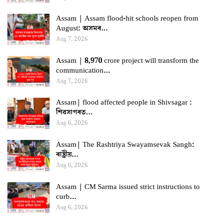
Assam | Assam flood-hit schools reopen from
August: অসমৰ…
Aug 7, 2026
Assam | 8,970 crore project will transform the
communication…
Aug 7, 2026
Assam| flood affected people in Shivsagar :
শিৱসাগৰত…
Aug 6, 2026
Assam| The Rashtriya Swayamsevak Sangh:
ৰাষ্ট্ৰীয়…
Aug 6, 2026
Assam | CM Sarma issued strict instructions to
curb…
Aug 6, 2026