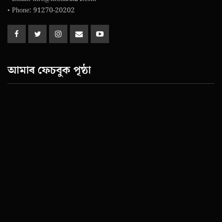
• Phone: 91270-20202
আমাৰ ফেচবুক পৃষ্ঠা