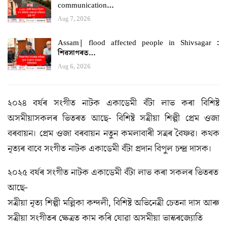
communication…
Aug 7, 2026
Assam| flood affected people in Shivsagar :
শিৱসাগৰত…
Aug 6, 2026
২০২৪ বৰ্ষৰ সংগীত নাটক একাডেমী বঁটা লাভ কৰা বিশিষ্ট
অসমীয়াসকলৰ ভিতৰত আছে- বিশিষ্ট সত্রীয়া শিল্পী প্রেম ওজা
বৰবায়ন। প্ৰেম ওজা বৰবায়ন নতুন কমলাবাৰী সত্ৰৰ বৈষ্ণৱ। কথক
নৃত্যৰ বাবে সংগীত নাটক একাডেমী বঁটা প্ৰদান বিপুল চন্দ্ৰ দাসক।
২০২৫ বৰ্ষৰ সংগীত নাটক একাডেমী বঁটা লাভ কৰা সকলৰ ভিতৰত
আছে-
সত্ৰীয়া নৃত্য শিল্পী মল্লিকা কন্দলী, বিশিষ্ট অভিনেত্ৰী চেতনা দাস আৰু
সত্ৰীয়া সংগীতৰ ক্ষেত্ৰত কাম কৰি যোৱা অসমীয়া ভাস্কৰজ্যোতি