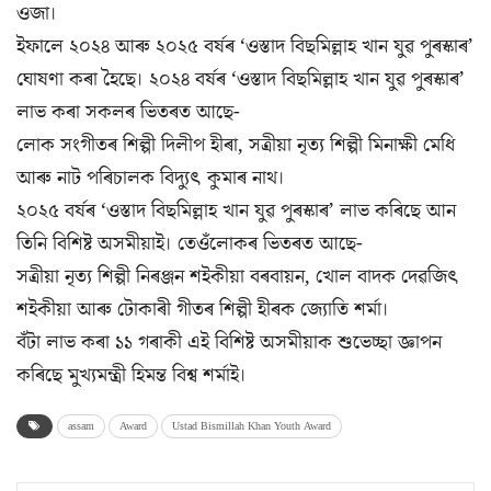
ওজা।
ইফালে ২০২৪ আৰু ২০২৫ বৰ্ষৰ ‘ওস্তাদ বিছমিল্লাহ খান যুৱ পুৰস্কাৰ’
ঘোষণা কৰা হৈছে। ২০২৪ বৰ্ষৰ ‘ওস্তাদ বিছমিল্লাহ খান যুৱ পুৰস্কাৰ’
লাভ কৰা সকলৰ ভিতৰত আছে-
লোক সংগীতৰ শিল্পী দিলীপ হীৰা, সত্ৰীয়া নৃত্য শিল্পী মিনাক্ষী মেধি
আৰু নাট পৰিচালক বিদ্যুৎ কুমাৰ নাথ।
২০২৫ বৰ্ষৰ ‘ওস্তাদ বিছমিল্লাহ খান যুৱ পুৰস্কাৰ’ লাভ কৰিছে আন
তিনি বিশিষ্ট অসমীয়াই। তেওঁলোকৰ ভিতৰত আছে-
সত্ৰীয়া নৃত্য শিল্পী নিৰঞ্জন শইকীয়া বৰবায়ন, খোল বাদক দেৱজিৎ
শইকীয়া আৰু টোকাৰী গীতৰ শিল্পী হীৰক জ্যোতি শর্মা।
বঁটা লাভ কৰা ১১ গৰাকী এই বিশিষ্ট অসমীয়াক শুভেচ্ছা জ্ঞাপন
কৰিছে মুখ্যমন্ত্ৰী হিমন্ত বিশ্ব শৰ্মাই।
assam
Award
Ustad Bismillah Khan Youth Award