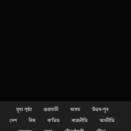
মূখ্য পৃষ্ঠা
গুৱাহাটী
অসম
উত্তৰ-পূব
দেশ
বিশ্ব
ক’ভিড
ৰাজনীতি
অৰ্থনীতি