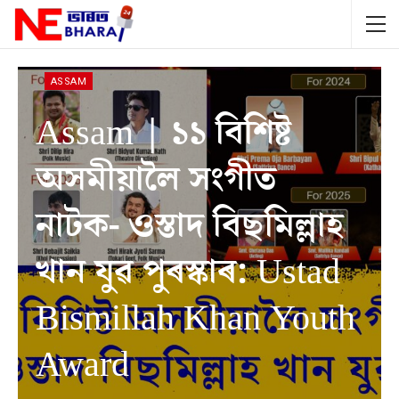
ASSAM
Assam | ১১ বিশিষ্ট
অসমীয়ালৈ সংগীত
নাটক- ওস্তাদ বিছমিল্লাহ
খান যুৱ পুৰস্কাৰ: Ustad
Bismillah Khan Youth
Award