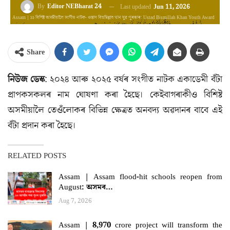
By
Editor NEBharat 24
Last updated
Jun 11, 2026
Assam | ১১ বিশিষ্ট অসমীয়ালৈ সংগীত নাটক- ওস্তাদ বিছমিল্লাহ খান যুৱ পুৰস্কাৰ: Ustad Bismillah Khan Youth Award
Share
নিউজ ডেস্ক
: ২০২৪ আৰু ২০২৫ বৰ্ষৰ সংগীত নাটক একাডেমী বঁটা
প্ৰাপকসকলৰ নাম ঘোষণা কৰা হৈছে। কেইবাগৰাকীও বিশিষ্ট
অসমীয়ালৈ তেওঁলোকৰ বিভিন্ন ক্ষেত্ৰত অনবদ্য অৱদানৰ বাবে এই
বঁটা প্ৰদান কৰা হৈছে।
RELATED POSTS
Assam | Assam flood-hit schools reopen from
August: অসমৰ…
Aug 7, 2026
Assam | 8,970 crore project will transform the