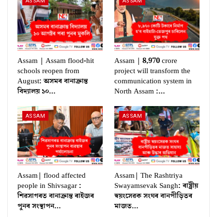
ASSAM
ASSAM
Assam | Assam flood-hit
Assam | 8,970 crore
schools reopen from
project will transform the
August: অসমৰ বানাক্ৰান্ত
communication system in
বিদ্যালয় ১০…
North Assam :…
ASSAM
ASSAM
Assam| flood affected
Assam| The Rashtriya
people in Shivsagar :
Swayamsevak Sangh: ৰাষ্ট্ৰীয়
শিৱসাগৰত বানাক্ৰান্ত ৰাইজৰ
স্বয়ংসেৱক সংঘৰ বানপীড়িতৰ
পুনৰ সংস্থাপন…
মাজত…