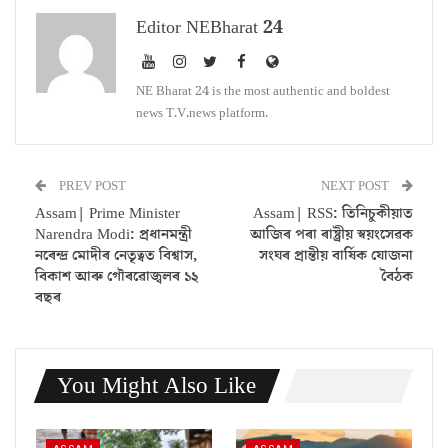
Editor NEBharat 24
NE Bharat 24 is the most authentic and boldest
news T.V.news platform.
PREV POST
NEXT POST
Assam| Prime Minister
Assam| RSS: তিনিচুকীয়াত
Narendra Modi: প্রধানমন্ত্রী
আজিৰ পৰা ৰাষ্ট্ৰীয় স্বয়ংসেৱক
নৰেন্দ্ৰ মোদীৰ নেতৃত্বত বিশ্বাস,
সংঘৰ প্ৰান্তীয় বাৰ্ষিক যোজনা
বিকাশ আৰু গৌৰৱোজ্বলৰ ১২
বৈঠক
বছৰ
You Might Also Like