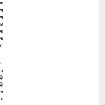
ংশ
িৰ
হৰ
ঙা
ৰা
াভ
ু,
ণ,
লন
ৰী
রী
াৰ
ময়