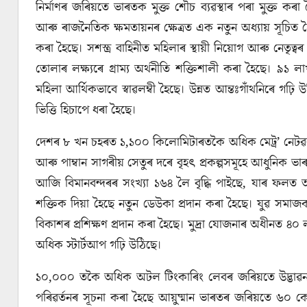
নিৰ্মাণৰ জৰিয়তে ভাৰতক মুক্ত শৌচ ব্যৱস্থাৰ পৰা মুক্ত
আৰু ৰাজনৈতিক ক্ষমতায়নৰ ক্ষেত্ৰত এক নতুন অধ্যায় সূচ
কৰা হৈছে। সশস্ত্র বাহিনীত মহিলাৰ স্থায়ী নিয়োগ আৰু নেতৃ
তোলাৰ লক্ষ্যৰে গ্ৰাম্য অর্থনীতি শক্তিশালী কৰা হৈছে।
মহিলা আর্থিকভাবে স্বাৱলম্বী হৈছে। উন্নত আন্তঃগাঁথনিৰে গঢ়ি 
ভিত্তি হিচাপে ধৰা হৈছে।
দেশৰ ৮ খন চহৰত ১,১০০ কিলোমিটাৰতকৈ অধিক মেট্ৰ’ নেটৱৰ্ক 
আৰু পাম্বান সাগৰীয় সেতুৰ দৰে বৃহৎ প্রকল্পসমূহে আধুনিক ভ
আজি বিমানবন্দৰৰ সংখ্যা ১৬৪ লৈ বৃদ্ধি পাইছে, যাৰ ফল
শক্তিক দিয়া হৈছে নতুন ডেউকা প্রদান কৰা হৈছে। যুৱ সমাজক
বিকাশৰ প্ৰশিক্ষণ প্রদান কৰা হৈছে। মুদ্রা যোজনাৰ অধীন
অধিক স্টার্টআপ গঢ়ি উঠিছে।
১০,০০০ তকৈ অধিক অটল টিংকাৰিং লেবৰ জৰিয়তে উদ্ভাৱন আৰু 
পৰিৱৰ্তনৰ সূচনা কৰা হৈছে আয়ুষ্মান ভাৰতৰ জৰিয়তে ৬০ 