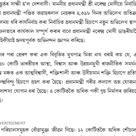
াক্ষী হ’ল দেশবাসী। মাননীয় প্রধানমন্ত্রী শ্রী নৰেন্দ্ৰ মোদীয়ে নির্বাচ
প্ৰথম প্ৰধানমন্ত্ৰী পণ্ডিত জৱাহৰলাল নেহৰুৰ ৪,৩৯৮ দিনৰ অভিলেখ অতিক্
ধৰি কাৰ্যনিৰ্বাহ কৰা নির্বাচিত প্রধানমন্ত্রী হিচাপে নতুন অভিলেখ স্থা
তাৰে কাৰ্যকাল সম্পূৰ্ণ কৰাৰ বাবে প্রধানমন্ত্রী নৰেন্দ্ৰ মোদী ডাঙৰীয়া
ীয়াই হৃদয়পূর্বক অভিনন্দন জ্ঞাপন কৰিছে।
ৰ পৰা প্ৰেৰণ কৰা এক বিবৃতিত মুখপাত্র মিতা নাথ বৰাই কয় যে, 
০ কোটি ভাৰতীয়ৰ আস্থা, বিশ্বাস আৰু উন্নয়নমুখী ৰাজনীতিক সমর্থ
মঞ্চত এক আত্মবিশ্বাসী, শক্তিশালী আৰু উদীয়মান শক্তি হিচাপে প্রতিষ্
্দ্ৰবিন্দু হিচাপে গ্রহণ কৰা হৈছে। প্ৰধানমন্ত্ৰী গৰীৱ কল্যাণ অন্ন যোজন
্যশস্য যোগান ধৰা হৈছে। ৪ কোটিতকৈ অধিক পকী গৃহ নিৰ্মাণৰ জৰিয়
ে।
VERTISEMENT
পৰিয়ালসমূহক ধোঁৱামুক্ত জীৱন দিছে। ১২ কোটিতকৈ অধিক শৌচা