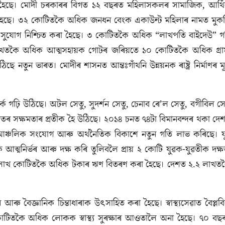
 কৰা হৈছে। মোদী চৰকাৰৰ বিগত ১২ বছৰত মহিলাসকলৰ সামাজিক, আর্থ
িত হৈছে। ৩২ কোটিতকৈ অধিক জনধন বেংক একাউন্ট মহিলাৰ নামত মুক
ত্বৰ সুযোগ নিশ্চিত কৰা হৈছে। ৩ কোটিতকৈ অধিক “লাখপতি বাইদেউ” গ
 ৯১ লাখতকৈ অধিক আত্মসহায়ক গোটৰ জৰিয়তে ১০ কোটিতকৈ অধিক গ্রাম
উঠিছে নতুন ভাৰত। মোদীৰ শাসনত আন্তঃগাঁথনি উন্নয়নক ৰাষ্ট্ৰ নিৰ্মাণৰ ম
গঢ়ি উঠিছে। অটল সেতু, সুদর্শন সেতু, চেনাব ৰে’ল সেতু, বগীবিল সে
াৰতৰ সক্ষমতাৰ প্রতীক হৈ উঠিছে। ২০১৪ চনত ৭৪টা বিমানবন্দৰ থকা দে
ত আঞ্চলিক সংযোগ আৰু অৰ্থনৈতিক বিকাশে নতুন গতি লাভ কৰিছে। য
 আত্মনিৰ্ভৰ আৰু দক্ষ কৰি তুলিবলৈ প্রায় ২ কোটি যুৱক-যুৱতীক দক্ষ
ত ৪০ লাখ কোটিতকৈ অধিক টকাৰ ঋণ বিতৰণ কৰা হৈছে। দেশত ২.২ লাখত
বৈজ্ঞানিক চিন্তাধাৰাক উৎসাহিত কৰা হৈছে। স্বাস্থ্যসেৱাত বৈপ্লব
কোটিতকৈ অধিক লোকক স্বাস্থ্য সুৰক্ষাৰ আওতালৈ অনা হৈছে। ৭০ বছ