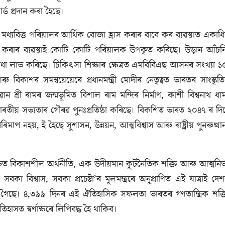
ড প্রদান কৰা হৈছে।
ধ্যবিত্ত পৰিয়ালৰ আৰ্থিক বোজা হ্রাস কৰাৰ বাবে কৰ ব্যৱস্থাত একাধ
ক্ত কৰাৰ ব্যৱস্থাই কোটি কোটি পৰিয়ালক উপকৃত কৰিছে। উড়ান আঁচন
িধা লাভ কৰিছে। চিকিৎসা শিক্ষাৰ ক্ষেত্ৰত এমবিবিএছ আসনৰ সংখ্যা ১
বিকাশৰ সমন্বয়েয়েৰে প্রধানমন্ত্রী মোদীৰ নেতৃত্বত ভাৰতৰ সাংস্কৃত
শ্ৰী ৰামৰ জন্মভূমিত বিশাল ৰাম মন্দিৰ নিৰ্মাণ, কাশী বিশ্বনাথ ধা
ভাৰতীয় সভ্যতাৰ গৌৰৱ পুনঃপ্রতিষ্ঠা কৰিছে। বিকশিত ভাৰত ২০৪৭ ৰ দি
াপ নহয়, ই হৈছে সুশাসন, উন্নয়ন, আত্মবিশ্বাস আৰু ৰাষ্ট্ৰীয় পুনৰুত্থা
তম দ্রুত বিকাশশীল অর্থনীতি, এক উদীয়মান কূটনৈতিক শক্তি আৰু আত্মনিৰ্
বকা বিশ্বাস, সবকা প্রচেষ্টা’ৰ মূলমন্ত্ৰৰে অনুপ্রাণিত এই যাত্রাই দে
 গৈছে। ৪,৩৯৯ দিনৰ এই ঐতিহাসিক সফলতা ভাৰতৰ গণতান্ত্রিক শক্ত
হাসত স্বর্ণাক্ষৰে লিপিবদ্ধ হৈ থাকিব।