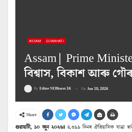
ASSAM
GUWAHATI
Assam| Prime Minister Na
বিশ্বাস, বিকাশ আৰু গৌ
By
Editor NEBharat 24
On
Jun 10, 2026
Share
গুৱাহাটী, ১০ জুন ২০২৬ঃ
৪,৩৯৯ দিনৰ ঐতিহাসিক যাত্রা স্বাধ