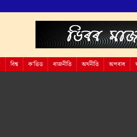
শ
বিশ্ব
ক’ভিড
ৰাজনীতি
অৰ্থনীতি
অপৰাধ
স