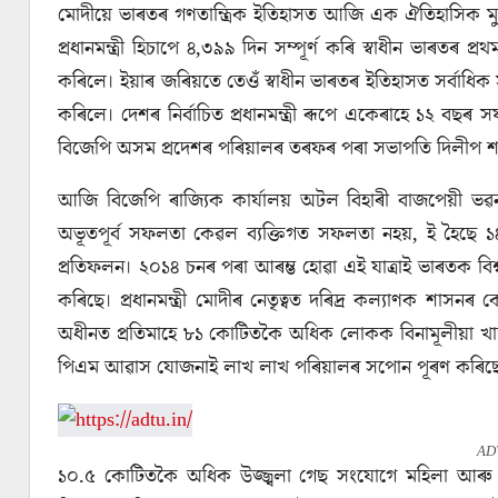
মোদীয়ে ভাৰতৰ গণতান্ত্রিক ইতিহাসত আজি এক ঐতিহাসিক মুহূৰ্তৰ স
প্রধানমন্ত্রী হিচাপে ৪,৩৯৯ দিন সম্পূৰ্ণ কৰি স্বাধীন ভাৰতৰ 
কৰিলে। ইয়াৰ জৰিয়তে তেওঁ স্বাধীন ভাৰতৰ ইতিহাসত সৰ্বাধিক সময় 
কৰিলে। দেশৰ নিৰ্বাচিত প্ৰধানমন্ত্ৰী ৰূপে একেৰাহে ১২ বছৰ সফল
বিজেপি অসম প্ৰদেশৰ পৰিয়ালৰ তৰফৰ পৰা সভাপতি দিলীপ শইক
আজি বিজেপি ৰাজ্যিক কার্যালয় অটল বিহাৰী বাজপেয়ী ভৱন
অভূতপূর্ব সফলতা কেৱল ব্যক্তিগত সফলতা নহয়, ই হৈছে ১৪
প্ৰতিফলন। ২০১৪ চনৰ পৰা আৰম্ভ হোৱা এই যাত্ৰাই ভাৰতক বিশ্ব 
কৰিছে। প্রধানমন্ত্রী মোদীৰ নেতৃত্বত দৰিদ্ৰ কল্যাণক শাসনৰ কেন
অধীনত প্রতিমাহে ৮১ কোটিতকৈ অধিক লোকক বিনামূলীয়া খাদ
পিএম আৱাস যোজনাই লাখ লাখ পৰিয়ালৰ সপোন পূৰণ কৰিছ
AD
১০.৫ কোটিতকৈ অধিক উজ্জ্বলা গেছ সংযোগে মহিলা আৰু 