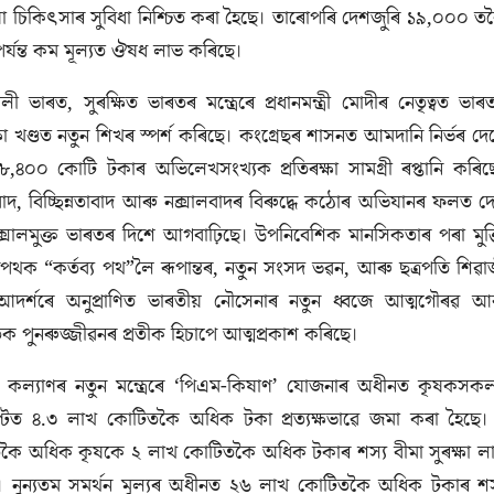
ীয়া চিকিৎসাৰ সুবিধা নিশ্চিত কৰা হৈছে। তাৰোপৰি দেশজুৰি ১৯,০০০ ত
্যন্ত কম মূল্যত ঔষধ লাভ কৰিছে।
ালী ভাৰত, সুৰক্ষিত ভাৰতৰ মন্ত্ৰেৰে প্ৰধানমন্ত্ৰী মোদীৰ নেতৃত্বত ভাৰ
ক্ষা খণ্ডত নতুন শিখৰ স্পৰ্শ কৰিছে। কংগ্ৰেছৰ শাসনত আমদানি নিৰ্ভৰ দে
৩৮,৪০০ কোটি টকাৰ অভিলেখসংখ্যক প্ৰতিৰক্ষা সামগ্ৰী ৰপ্তানি কৰিছ
াসবাদ, বিচ্ছিন্নতাবাদ আৰু নক্সালবাদৰ বিৰুদ্ধে কঠোৰ অভিযানৰ ফলত দ
সালমুক্ত ভাৰতৰ দিশে আগবাঢ়িছে। উপনিবেশিক মানসিকতাৰ পৰা মুক্
পথক “কৰ্তব্য পথ”লৈ ৰূপান্তৰ, নতুন সংসদ ভৱন, আৰু ছত্রপতি শিৱা
আদৰ্শৰে অনুপ্রাণিত ভাৰতীয় নৌসেনাৰ নতুন ধ্বজে আত্মগৌৰৱ আ
ৃতিক পুনৰুজ্জীৱনৰ প্রতীক হিচাপে আত্মপ্রকাশ কৰিছে।
 কল্যাণৰ নতুন মন্ত্ৰেৰে ‘পিএম-কিষাণ’ যোজনাৰ অধীনত কৃষকসক
্টত ৪.৩ লাখ কোটিতকৈ অধিক টকা প্রত্যক্ষভাৱে জমা কৰা হৈছে।
কৈ অধিক কৃষকে ২ লাখ কোটিতকৈ অধিক টকাৰ শস্য বীমা সুৰক্ষা ল
। নুন্যতম সমর্থন মূল্যৰ অধীনত ২৬ লাখ কোটিতকৈ অধিক টকাৰ শস