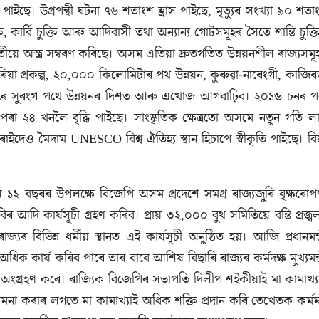
পাইছে। উগ্রপন্থী ঘটনা ৭৬ শতাংশ হ্রাস পাইছে, মৃত্যুৰ সংখ্যা ৯০ শতা
, কার্বি চুক্তি আৰু আদিবাসী তথা অন্যান্য গোটসমূহৰ সৈতে শান্তি চুক্ত
তীয়ে অস্ত্র সম্বৰণ কৰিছে। অসম এতিয়া দ্রুতগতিত উন্নয়নশীল ৰাজ্যসমূ
ৰিয়া প্ৰকল্প, ২০,০০০ কিলোমিটাৰ পথ উন্নয়ন, কুৰুৱা-নাৰেংগী, কাজিৰ
 তলেৰে সুৰংগ পথে উন্নয়নৰ দিশত আৰু এখোজ আগবাঢ়িব। ২০১৬ চনৰ প
৪ খনলৈ বৃদ্ধি পাইছে। সাংস্কৃতিক ক্ষেত্রতো অসমে নতুন গতি ল
াইদেও মৈদাম UNESCO বিশ্ব ঐতিহ্য স্থান হিচাপে স্বীকৃতি পাইছে। বিহ
্জ্বল ১২ বছৰৰ উপলক্ষে বিজেপি অসম প্রদেশে সমগ্ৰ ৰাজ্যজুৰি বৃক্ষৰোপ
িৰ আদি কাৰ্যসূচী গ্ৰহণ কৰিব। প্রায় ৩২,০০০ বুথ সমিতিয়ে বন্তি প্রজ্ব
্যৰ বিভিন্ন ধর্মীয় স্থানত এই কার্যসূচী অনুষ্ঠিত হয়। আজি প্ৰধানমন্ত্
কাৰ্য কৰিব পাৰে তাৰ বাবে আশিষ বিছাৰি ৰাজ্যৰ কৰ্মদক্ষ মুখ্যমন্ত্
চনাত অংগ্ৰহণ কৰে। ৰাজ্যিক বিজেপিৰ সভাপতি দিলীপ শইকীয়াই মা কামাখ্য
য়ু কামনা কৰাৰ লগতে মা কামাখ্যাই অধিক শক্তি প্রদান কৰি তেখেতক কর্ম