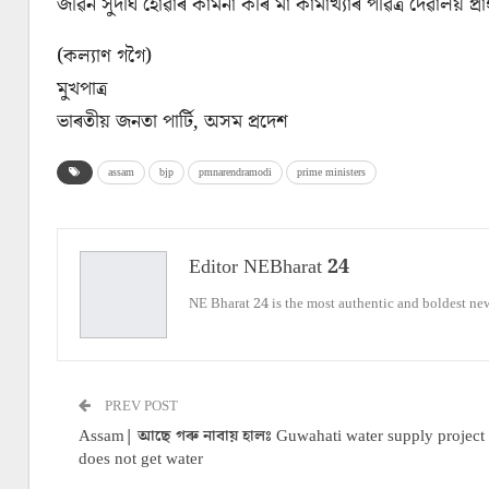
জীৱন সুদীর্ঘ হোৱাৰ কামনা কৰি মা কামাখ্যাৰ পৱিত্ৰ দেৱালয় প্
(কল্যাণ গগৈ)
মুখপাত্র
ভাৰতীয় জনতা পার্টি, অসম প্রদেশ
assam
bjp
pmnarendramodi
prime ministers
Editor NEBharat 24
NE Bharat 24 is the most authentic and boldest ne
PREV POST
Assam| আছে গৰু নাবায় হালঃ Guwahati water supply project
does not get water