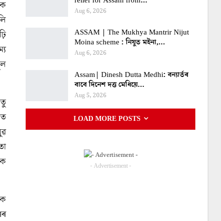
relief for Assam from…
িক
Aug 6, 2026
লি
ASSAM | The Mukhya Mantrir Nijut
ঢ়ি
Moina scheme : নিযুত মইনা,…
্য
Aug 6, 2026
ূল
Assam| Dinesh Dutta Medhi: বন্যাৰ্তৰ
বাবে দিনেশ দত্ত মেধিয়ে…
Aug 5, 2026
তু
শত
LOAD MORE POSTS
ুৱ
তা
কৈ
- Advertisement -
িক
ৰৰ