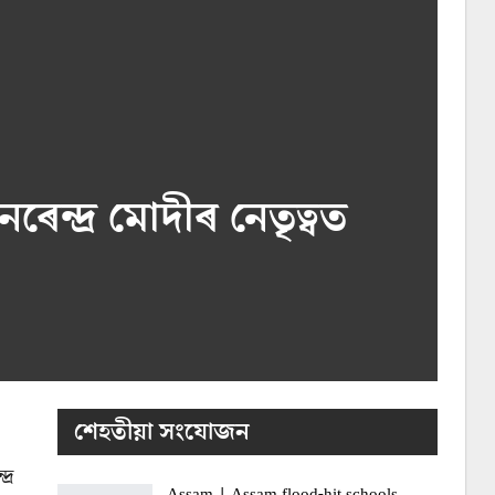
েন্দ্ৰ মোদীৰ নেতৃত্বত
শেহতীয়া সংযোজন
্ৰ
Assam | Assam flood-hit schools