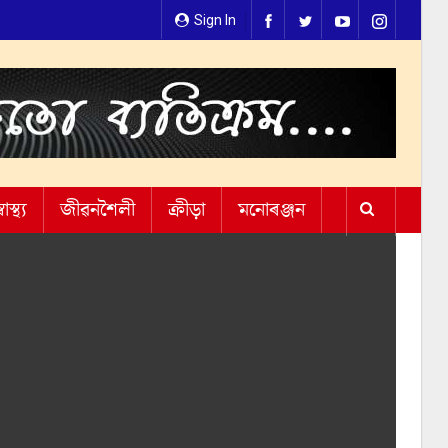
Sign In
্বাস্থ্য
জীৱনশৈলী
ক্ৰীড়া
মনোৰঞ্জন