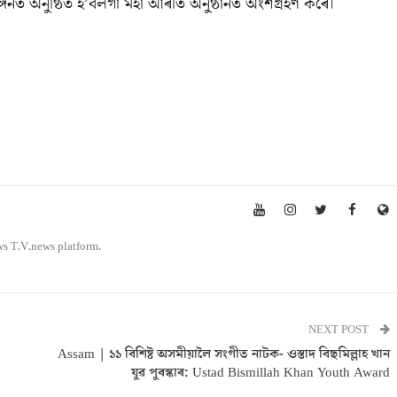
রাঙ্গনত অনুষ্ঠিত হ’বলগা মহা আৰতি অনুষ্ঠানত অংশগ্ৰহণ কৰে।
ws T.V.news platform.
NEXT POST
Assam | ১১ বিশিষ্ট অসমীয়ালৈ সংগীত নাটক- ওস্তাদ বিছমিল্লাহ খান
যুৱ পুৰস্কাৰ: Ustad Bismillah Khan Youth Award