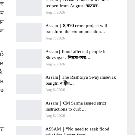
িত
reopen from August: অসমৰ…
ৰম
Aug 7, 2026
পন
Assam | 8,970 crore project will
লৈ
transform the communication…
Aug 7, 2026
Assam| flood affected people in
এই
Shivsagar : শিৱসাগৰত…
নৰ
Aug 6, 2026
ঠা
Assam| The Rashtriya Swayamsevak
াৰ
Sangh: ৰাষ্ট্ৰীয়…
তে
Aug 6, 2026
Assam | CM Sarma issued strict
instructions to curb…
Aug 6, 2026
লয়
ASSAM | “No need to seek flood