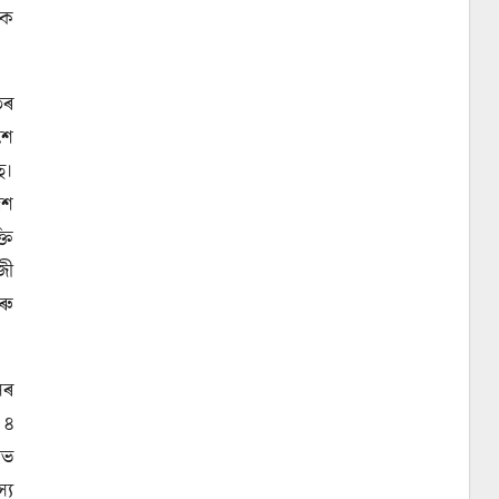
কৈ
তৰ
শে
ে।
েশ
তি
জী
ৰু
লৰ
 ৪
াভ
্য