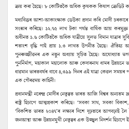
ক্ৰয় কৰা হৈছে। ৮ কোটিতকৈ অধিক কৃষকক কিষাণ ক্রেডিট কার্
মধ্যবিত্তৰ আশা-আকাংক্ষাক ডেউকা প্রদান কৰি মোদী চৰকাৰে ম
সংস্কাৰ কৰিছে। ১২.৭৫ লাখ টকা পর্যন্ত বার্ষিক আয় কৰমু
অধীনত ১.৬ কোটিতকৈ অধিক যাত্রীয়ে সুলভ বিমান যাত্ৰাৰ সুব
শতাংশ বৃদ্ধি পাই প্রায় ১.৩ লাখত উপনীত হৈছে। ঐতিহ্য আৰু 
পুনৰুজ্জীৱনৰ এক নতুন অধ্যায় সূচিত হৈছে। অযোধ্যাত ভগৱান 
পুনর্নির্মাণ, মহাকাল মহালোক আৰু কেদাৰনাথ ধামৰ উন্নয়নে 
ধাৱমান ভাৰতবৰ্ষৰ বাবে ৪,৩৯৯ দিনৰ এই যাত্রা কেৱল সময়ৰ পৰিম
এক গৌৰৱময় কাহিনী।
প্ৰধানমন্ত্ৰী নৰেন্দ্ৰ মোদীৰ নেতৃত্বত ভাৰত আজি বিশ্বৰ অন্য
ৰাষ্ট্ৰ হিচাপে আত্মপ্রকাশ কৰিছে। ‘সবকা সাথ, সবকা বিকাশ, স
‘বিকশিত ভাৰত ২০৪৭’ৰ লক্ষ্যৰ দিশে দৃঢ়তাৰে আগবঢ়াই লৈ
জনআস্থা আৰু উন্নয়নমুখী নেতৃত্বৰ এক উজ্জ্বল নিদর্শন হিচাপে ইতি