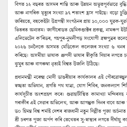
বিগত ১২ বছৰত অসমৰ শান্তি আৰু উন্নয়ন অভূতপূর্বভাৱে বৃদ্ধি 
আৰু নাগৰিক মৃত্যুৰ সংখ্যা ৯৭ শতাংশ হ্রাস পাইছে। বড়ো চুক্তি
জৰিয়তে, বহুকেইটা উগ্রপন্থী সংগঠনৰ প্ৰায় ১০,০০০ যুৱক-যুৱ
ভিতৰত অন্যতম। জাগীৰোডত ছেমিকণ্ডাক্টৰ প্ৰকল্প, নামৰূপ ইউ
এলিভেটেদ ক’ৰিডৰ, গহপুৰ-নুমলীগড় সংযোগী ব্ৰহ্মপুত্ৰৰ
২০২৬ চনলৈকে অসমত মেডিকেল কলেজৰ সংখ্যা ৬ খনৰ পৰা ২
কৰিছে। অসমীয়া ভাষাক ধ্রুপদী ভাষাৰ স্বীকৃতি দিয়াৰ লগতে চৰ
ঝুমুৰ আৰু বাগৰুম্বা নৃত্যই বিশ্বত উজলি উঠিছে।
প্রধানমন্ত্রী নৰেন্দ্ৰ মোদী ডাঙৰীয়াৰ কাৰ্যকালৰ এই গৌৰৱোজ
স্বচ্ছতা অভিযান, প্রগতি পথ যাত্রা, যোগ শিবিৰ, জনকল্যাণ শিব
কার্যসূচীত অংশগ্রহণ কৰে। গুৱাহাটীস্থিত কামাখ্যা মন্দিৰসহ ৰাজ
গৰাকীৰ এই সেৱাৰ অভিলেখ, আৰু আগন্তুক দিনৰ বাবে আৰু অধিক 
ড০ হিমন্ত বিশ্ব শৰ্মাই দেশৰ ৰাজধানী নতুন দিল্লীত পূজা অর্
শ্ৰী চৰণত পূজা অর্পণ কৰি তেখেতৰ সু-স্বাস্থ্যৰ লগতে দীর্ঘা