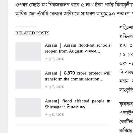
ওপৰৰ জ্যেষ্ঠ নাগৰিকসকলৰ বাবে ৫ লাখ টকা পর্যন্ত বিনামূল
অধিক জন ঔষধি কেন্দ্ৰৰ জৰিয়তে সাধাৰণ মানুহে ৯০ শতাংশ পর
শক্তিশ
RELATED POSTS
প্ৰতিৰ
প্রায় 
Assam | Assam flood-hit schools
reopen from August: অসমৰ…
সন্ত্র
Aug 7, 2026
এক নক্
দি ৰাজ
Assam | 8,970 crore project will
transform the communication…
মহান 
Aug 7, 2026
সাংস্ক
Assam| flood affected people in
কৃষকৰ
Shivsagar : শিৱসাগৰত…
একাউণ
Aug 6, 2026
কোটিত
কৰিছে