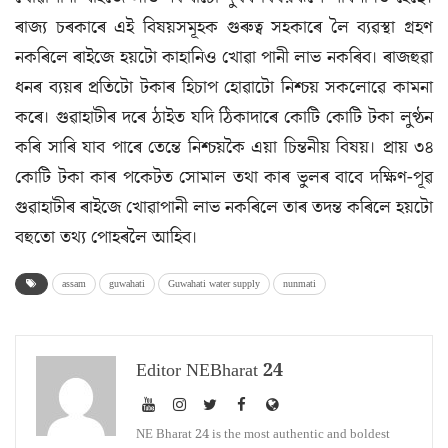
ৰাজ্য চৰকাৰে এই বিষয়সমূহক গুৰুত্ব সহকাৰে লৈ ব্যৱস্থা গ্ৰহণ
নকৰিলে ৰাইজে হয়টো কাহানিও খোৱা পানী লাভ নকৰিব। ৰাজহুৱা
ধনৰ ব্যয়ৰ প্ৰতিটো টকাৰ হিচাপ হোৱাটো নিশ্চয় সকলোৱে কামনা
কৰে। গুৱাহাটীৰ দৰে ঠাইত যদি ঠিকাদাৰে কোটি কোটি টকা লুণ্ঠন
কৰি সাৰি যাব পাৰে তেন্তে নিশ্চয়কৈ এয়া চিন্তনীয় বিষয়। প্ৰায় ৩৪
কোটি টকা কাৰ পকেটত সোমাল তথা কাৰ ভুলৰ বাবে দক্ষিণ-পূৱ
গুৱাহাটীৰ ৰাইজে খোৱাপানী লাভ নকৰিলে তাৰ তদন্ত কৰিলে হয়টো
বহুতো তথ্য পোহৰলৈ আহিব।
assam
guwahati
Guwahati water supply
nunmati
Editor NEBharat 24
NE Bharat 24 is the most authentic and boldest