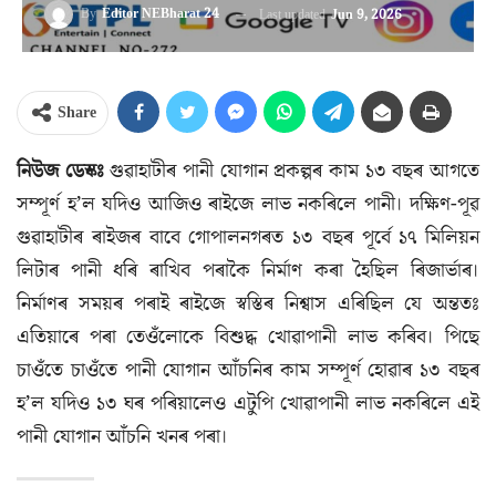
By
Editor NEBharat 24
Last updated
Jun 9, 2026
Share
নিউজ ডেস্কঃ
গুৱাহাটীৰ পানী যোগান প্ৰকল্পৰ কাম ১৩ বছৰ আগতে
সম্পূৰ্ণ হ’ল যদিও আজিও ৰাইজে লাভ নকৰিলে পানী। দক্ষিণ-পূৱ
গুৱাহাটীৰ ৰাইজৰ বাবে গোপালনগৰত ১৩ বছৰ পূৰ্বে ১৭ মিলিয়ন
লিটাৰ পানী ধৰি ৰাখিব পৰাকৈ নিৰ্মাণ কৰা হৈছিল ৰিজাৰ্ভাৰ।
নিৰ্মাণৰ সময়ৰ পৰাই ৰাইজে স্বস্তিৰ নিশ্বাস এৰিছিল যে অন্ততঃ
এতিয়াৰে পৰা তেওঁলোকে বিশুদ্ধ খোৱাপানী লাভ কৰিব। পিছে
চাওঁতে চাওঁতে পানী যোগান আঁচনিৰ কাম সম্পূৰ্ণ হোৱাৰ ১৩ বছৰ
হ’ল যদিও ১৩ ঘৰ পৰিয়ালেও এটুপি খোৱাপানী লাভ নকৰিলে এই
পানী যোগান আঁচনি খনৰ পৰা।