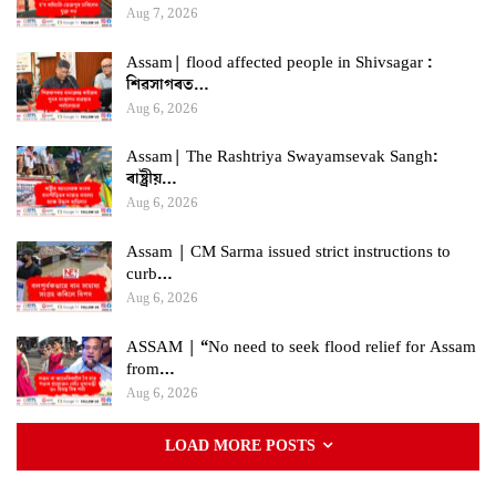
Aug 7, 2026
Assam| flood affected people in Shivsagar :
শিৱসাগৰত…
Aug 6, 2026
Assam| The Rashtriya Swayamsevak Sangh:
ৰাষ্ট্ৰীয়…
Aug 6, 2026
Assam | CM Sarma issued strict instructions to
curb…
Aug 6, 2026
ASSAM | “No need to seek flood relief for Assam
from…
Aug 6, 2026
LOAD MORE POSTS