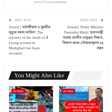
news T.V.news platform.
PREV POST
NEXT POST
Assam| মঠঘৰীয়াৰ ৩ যুৱতীৰ
Assam| Prime Minister
মৃত্যুৰ ৰহস্য ফাদিল: The
Narendra Modi: প্রধানমন্ত্রী
mystery of the death of 3
নৰেন্দ্ৰ মোদীৰ নেতৃত্বত বিশ্বাস,
young women in
বিকাশ আৰু গৌৰৱোজ্বলৰ ১২
Mothghari has been
বছৰ
revealed
You Might Also Like
ASSAM
ASSAM