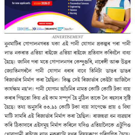
ADVERTISEMENT
নুনমাটিৰ গোপালনগৰত থকা এই পানী যোগান প্ৰকল্পৰ পৰা পানী
লাভ নকৰাত এতিয়া ৰাইজে এতিয়া ৰাইজে প্ৰতিবাদ কৰিবলৈ বাধ্য
হৈছে। জানিব পৰা মতে গোপালনগৰ কেন্দুগুৰি, নাৰেঙ্গী আৰু উত্তৰ
জ্যোতিনগৰলৈ পানী যোগান ধৰাৰ বাবে তিনিটা ডাঙৰ ডাঙৰ
ৰিজাৰ্ভাৰ নিৰ্মাণ কৰা হৈছিল। কিন্তু সেই ৰিজাৰ্ভাৰ কেইটা আজিলৈ
কাৰ্যক্ষম নহ’ল। পানী যোগান আঁচনিৰ নামত কোটি কোটি টকা ব্যয়
কৰাৰ পিছতো কিয় এই কাম সম্পূৰ্ণ হৈ নুঠিল তাকে লৈ ৰহস্যৰ সৃষ্টি
হৈছে। তথ্য অনুসৰি ৩৩.৯১ কোটি টকা ব্যয় সাপেক্ষে প্ৰায় ৫ বিঘা
মাটি সামৰি এই ৰিজাৰ্ভাৰ নিৰ্মাণ কৰা হৈছিল। ৰাজহুৱা ধন ব্যৱহাৰ
কৰি ঠিকাদাৰে এইসমূহ নিৰ্মাণ কৰিলে যদিও এতিয়ালৈকে এটুপিও
খোৱাপানী ৰাইজে লাভ নকৰাটো দুখৰ বিষয়ৰূপে পৰিগণিত হৈছে।