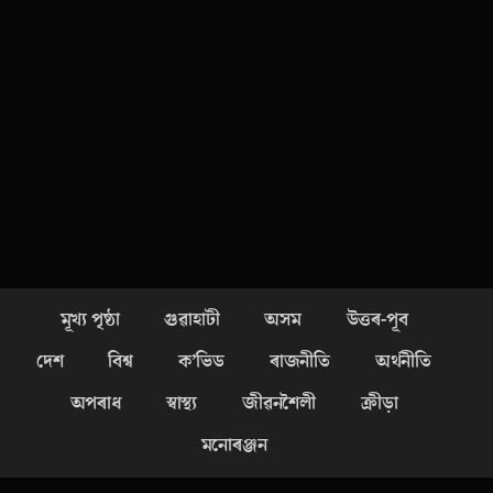
মূখ্য পৃষ্ঠা
গুৱাহাটী
অসম
উত্তৰ-পূব
দেশ
বিশ্ব
ক’ভিড
ৰাজনীতি
অৰ্থনীতি
অপৰাধ
স্বাস্থ্য
জীৱনশৈলী
ক্ৰীড়া
মনোৰঞ্জন