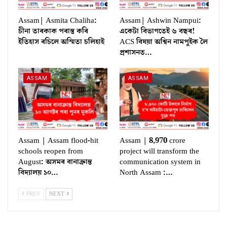
Assam| Asmita Chaliha:
Assam| Ashwin Nampui:
চীনা তাৰকাক পৰাস্ত কৰি
একেটা বিভাগতেই ৬ বছৰ!
ইতিহাস ৰচিলে অস্মিতা চলিহাই
ACS বিষয়া অশ্বিন নামপুইক লৈ
প্ৰশাসনত…
ASSAM
ASSAM
Assam | Assam flood-hit
Assam | 8,970 crore
schools reopen from
project will transform the
August: অসমৰ বানাক্ৰান্ত
communication system in
বিদ্যালয় ১০…
North Assam :…
PREV
NEXT