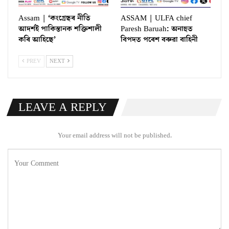
Assam | ‘কংগ্ৰেছৰ নীতি
ASSAM | ULFA chief
আদর্শই পাকিস্তানক শক্তিশালী
Paresh Baruah: অনাহুত
কৰি আহিছে’
বিপদত পৰেশ বৰুৱা বাহিনী
PREV
NEXT
LEAVE A REPLY
Your email address will not be published.