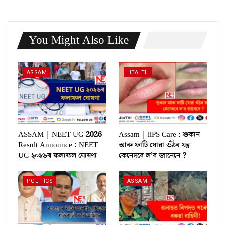
You Might Also Like
ASSAM
HEALTH
ASSAM | NEET UG 2026
Assam | liPS Care : শুকান
Result Announce : NEET
আৰু ফাটি যোৱা ওঁঠৰ যত্ন
UG ২০২৬ৰ ফলাফল ঘোষণা
কেনেদৰে ল’ব জানেনে ?
POLITICS
ASSAM