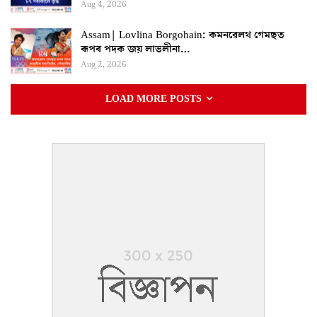
Aug 4, 2026
Assam| Lovlina Borgohain: কমনৱেলথ গেমছত
ৰূপৰ পদক জয় লাভলীনা…
Aug 2, 2026
LOAD MORE POSTS