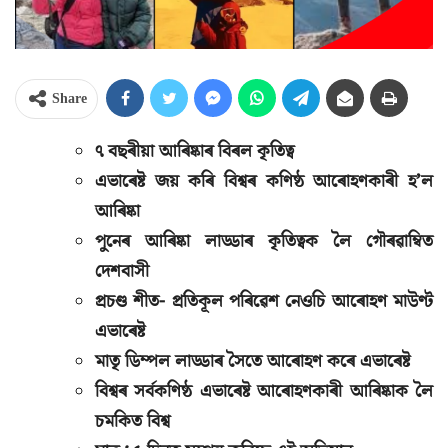
Share
৭ বছৰীয়া আৰিষ্কাৰ বিৰল কৃতিত্ব
এভাৰেষ্ট জয় কৰি বিশ্বৰ কণিষ্ঠ আৰোহণকাৰী হ’ল
আৰিষ্কা
পুনেৰ আৰিষ্কা লাড্ডাৰ কৃতিত্বক লৈ গৌৰৱাম্বিত
দেশবাসী
প্ৰচণ্ড শীত- প্ৰতিকূল পৰিৱেশ নেওচি আৰোহণ মাউণ্ট
এভাৰেষ্ট
মাতৃ ডিম্পল লাড্ডাৰ সৈতে আৰোহণ কৰে এভাৰেষ্ট
বিশ্বৰ সৰ্বকণিষ্ঠ এভাৰেষ্ট আৰোহণকাৰী আৰিষ্কাক লৈ
চমকিত বিশ্ব