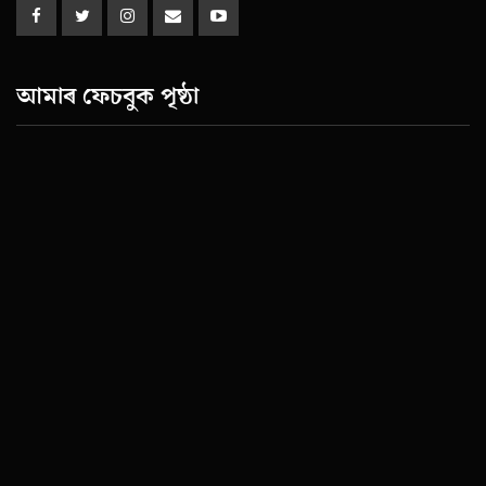
আমাৰ ফেচবুক পৃষ্ঠা