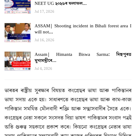
NEET UG ২০২৬ৰ ফলাফল…
Jul 17, 2026
ASSAM| Shooting incident in Bihali forest area I
will not…
Jul 16, 2026
Assam| Himanta Biswa Sarma: দিছপুৰত
মুখ্যমন্ত্ৰীৰে…
Jul 4, 2026
ভাৰতৰ ৰাষ্ট্ৰীয় সুৰক্ষাৰ বিষয়ত কংগ্ৰেছৰ ভাষা আৰু পাকিস্তানৰ
ভাষা সদায় একে হয়। সাধাৰণতে কংগ্ৰেছৰ ভাষা আৰু কাম-কাজ
পাকিস্তান সমর্থিত মৌলবাদী শক্তি আৰু সন্ত্রাসবাদীৰ সৈতে একে।
কংগ্ৰেছৰ নেতা সকলে সংসদত দিয়া ভাষণ পাকিস্তানৰ সংবাদ পত্রই
অতি গুৰুত্ব সহকাবে প্রকাশ কৰে। কিয়নো কংগ্ৰেছৰ নেতাৰ ভাষা