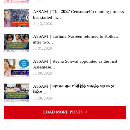
ASSAM | The 2027 Census self-counting process
has started in…
Aug 2, 2026
ASSAM | Taslima Nasreen returned to Kolkata
after two…
Jul 31, 2026
ASSAM | Reena Sonwal appointed as the first
Assamese…
Jul 30, 2026
ASSAM | অসমৰ বান পৰিস্থিতি সন্দৰ্ভত সাংসদৰে
বৈঠক…
Jul 28, 2026
LOAD MORE POSTS