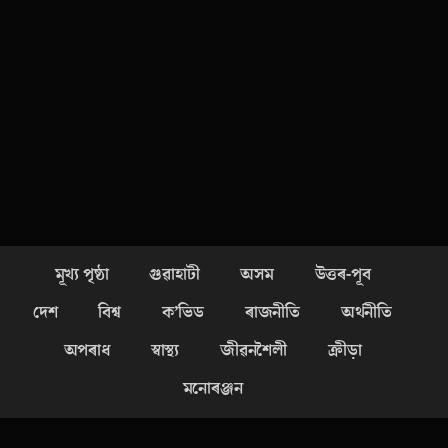
মূখ্য পৃষ্ঠা
গুৱাহাটী
অসম
উত্তৰ-পূব
দেশ
বিশ্ব
ক’ভিড
ৰাজনীতি
অৰ্থনীতি
অপৰাধ
স্বাস্থ্য
জীৱনশৈলী
ক্ৰীড়া
মনোৰঞ্জন