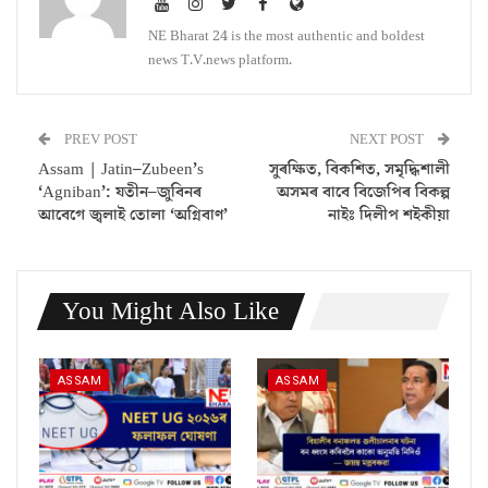
NE Bharat 24 is the most authentic and boldest
news T.V.news platform.
PREV POST
NEXT POST
Assam | Jatin–Zubeen’s
সুৰক্ষিত, বিকশিত, সমৃদ্ধিশালী
‘Agniban’: যতীন–জুবিনৰ
অসমৰ বাবে বিজেপিৰ বিকল্প
আবেগে জ্বলাই তোলা ‘অগ্নিবাণ’
নাইঃ দিলীপ শইকীয়া
You Might Also Like
ASSAM
ASSAM