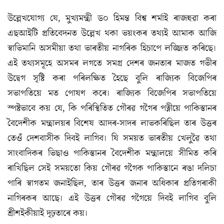
উল্লেখযোগ্য যে, মুখ্যমন্ত্রী ড০ হিমন্ত বিশ্ব শর্মাই ৰাজহুৱা কৰা
এছআইটি প্রতিবেদনত উল্লেখ থকা ভয়ংকৰ তথ্যই আমাক আজি
স্বাভিমানি অসমীয়া তথা ভাৰতীয় নাগৰিক হিচাপে লজ্জিত কৰিছে।
এই তথ্যসমূহে অসমৰ লগতে সমগ্র দেশৰ জনতাৰ মাজত গভীৰ
উদ্বেগ সৃষ্টি কৰা পৰিলক্ষিত হৈছে বুলি ৰাজ্যিক বিজেপিৰ
সভাপতিয়ে মত পোষণ কৰে। ৰাজ্যিক বিজেপিৰ সভাপতিয়ে
স্পষ্টভাবে কয় যে, কি পৰিস্থিতিত গৌৰৱ গগৈৰ পত্নীয়ে পাকিস্তানৰ
বৈদেশীক মন্ত্রালয়ৰ বিশেষ আদৰ-সাদৰ লাভকৰিছিল তাৰ উত্তৰ
তেওঁ দেশবাসীক দিবই লাগিব। যি সময়ত ভাৰতীয় খেলুৱৈ তথা
সাংবাদিকৰ ভিছাও পাকিস্তানৰ বৈদেশীক মন্ত্রালয়ে সীমিত কৰি
ৰাখিছিল সেই সময়তো কিয় গৌৰৱ গগৈক পাকিস্তানে ৰঙা দলিচা
পাৰি স্বাগতম জনাইছিল, তাৰ উত্তৰ জনাৰ অধিকাৰ প্ৰতিগৰাকী
নাগিৰকৰ আছে। এই উত্তৰ গৌৰৱ গগৈয়ে দিবই লাগিব বুলি
শ্রীশইকীয়াই দৃঢ়তাৰে কয়।