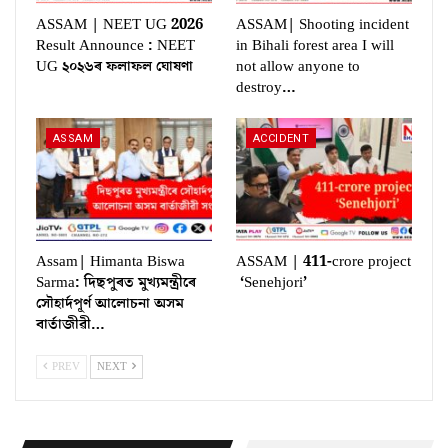
ASSAM | NEET UG 2026
ASSAM| Shooting incident
Result Announce : NEET
in Bihali forest area I will
UG ২০২৬ৰ ফলাফল ঘোষণা
not allow anyone to
destroy…
ASSAM
ACCIDENT
Assam| Himanta Biswa
ASSAM | 411-crore project
Sarma: দিছপুৰত মুখ্যমন্ত্ৰীৰে
‘Senehjori’
সৌহাৰ্দপূৰ্ণ আলোচনা অসম
বাৰ্তাজীৱী…
PREV
NEXT