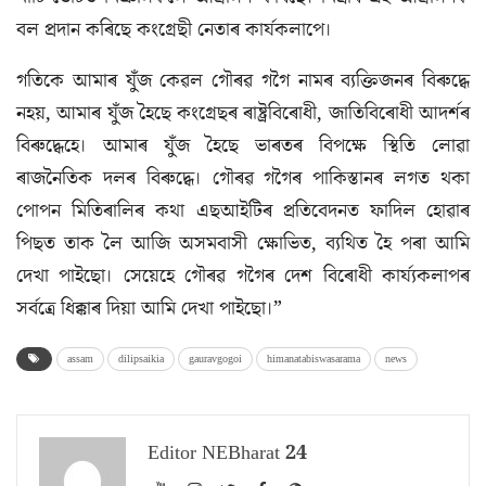
বল প্রদান কৰিছে কংগ্ৰেছী নেতাৰ কার্যকলাপে।
গতিকে আমাৰ যুঁজ কেৱল গৌৰৱ গগৈ নামৰ ব্যক্তিজনৰ বিৰুদ্ধে
নহয়, আমাৰ যুঁজ হৈছে কংগ্ৰেছৰ ৰাষ্ট্ৰবিৰোধী, জাতিবিৰোধী আদৰ্শৰ
বিৰুদ্ধেহে। আমাৰ যুঁজ হৈছে ভাৰতৰ বিপক্ষে স্থিতি লোৱা
ৰাজনৈতিক দলৰ বিৰুদ্ধে। গৌৰৱ গগৈৰ পাকিস্তানৰ লগত থকা
পোপন মিতিৰালিৰ কথা এছআইটিৰ প্রতিবেদনত ফাদিল হোৱাৰ
পিছত তাক লৈ আজি অসমবাসী ক্ষোভিত, ব্যথিত হৈ পৰা আমি
দেখা পাইছো। সেয়েহে গৌৰৱ গগৈৰ দেশ বিৰোধী কাৰ্য্যকলাপৰ
সৰ্বত্রে ধিক্কাৰ দিয়া আমি দেখা পাইছো।”
assam
dilipsaikia
gauravgogoi
himanatabiswasarama
news
Editor NEBharat 24