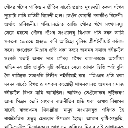
গৌৰৱ গগৈৰ পাকিস্তান প্রীতিৰ বাবেই প্রয়াত মুখ্যমন্ত্রী তৰুণ গগৈৰ
দুয়োটা নাতি-নাতিনী বিদেশী হ’ল। তেওঁৰ বোৱাৰী গৰাকীও বিদেশী।
অর্থাৎ চাৰিজনীয়া পৰিয়ালটোত আজি গৌৰৱ গগৈ সংখ্যালঘু।
সেয়ে হয়তো গৌৰৱ গগৈৰ সংখ্যালঘু মিঞাৰ প্ৰতি দৰদ আমি
সকলো ক্ষেত্ৰতে প্রত্যক্ষ কৰি আহিছো বুলিও শ্রীশইকীয়াই কটাক্ষ
কৰে। কংগ্ৰেছৰ মিঞাৰ প্ৰতি থকা দৰদে অসমৰ সমাজ জীৱনলৈ
সংকট মতাই অনাৰ দৰে গৌৰৱ গগৈৰ কাম-কাজে অসমীয়া
স্বাভিমানৰ প্ৰতি ভাবুকি সৃষ্টি কৰিছে। সেয়ে আমাৰ স্থিতি স্পষ্ট বুলি
কৈ ৰাজ্যিক সভাপতি দিলীপ শইকীয়াই কয়- “মিঞাৰ প্ৰতি থকা
দৰদৰ বাবেই বিগত ৫ দশকৰ কংগ্ৰেছী শাসনকালত অসমৰ সমাজ
জীৱনলৈ বিপদ নামি আহিছিল। আজিও তেওঁলোকৰ তুষ্টিকৰণ
আৰু মিত্ৰাৰ ভোট বেংকৰ ৰাজনীতিৰ প্ৰতি থকা অগাধ বিশ্বাসৰ
বাবেই ৰাজ্যখনৰ খিলঞ্জীয়া মানুহ সংখ্যালঘুত পৰিণত হৈ
ৰাজনৈতিক প্রভূত্ব হেৰুৱাৰ উপক্ৰম হৈছে। আমাৰ কৃষ্টি-সংস্কৃতি,
মাটি-ভেটিত মিঞাসকলে আগ্রাসন কৰিছে। মিত্ৰাৰ এই আগ্রাসনক