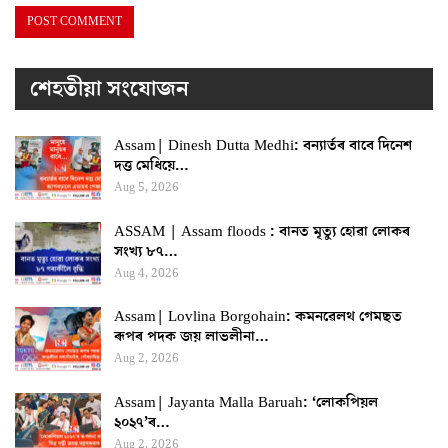
শেহতীয়া সংযোজন
Assam| Dinesh Dutta Medhi: বন্যাৰ্তৰ বাবে দিনেশ
দত্ত মেধিয়ে…
Aug 5, 2026
ASSAM | Assam floods : বানত মৃত্যু হোৱা লোকৰ
সংখ্য ৮৭…
Aug 4, 2026
Assam| Lovlina Borgohain: কমনৱেলথ গেমছত
ৰূপৰ পদক জয় লাভলীনা…
Aug 2, 2026
Assam| Jayanta Malla Baruah: ‘লোকপিয়ল
২০২৭’ৰ…
Aug 2, 2026