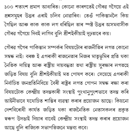
১০০ শতাংশ প্রমাণ আধাৰিত। কোনো কাৰণতেই গৌৰৱ গগৈয়ে এই
প্রশ্নসমূহৰ উত্তৰ এৰাই চলিব নোৱাৰিব। তেওঁ পাকিস্তানলৈ কিয়
গৈছিল আৰু কাক কাক লগ ধৰিছিল তাৰ স্পষ্ট উত্তৰ অসমবাসীক
গৌৰৱ গগৈয়ে দিবই লাগিব বুলি শ্রীশইকীয়াই দৃঢ়তাৰে কয়।
গৌৰৱ গগৈৰ পাকিস্তান সম্পৰ্কৰ বিষয়টোৰ ৰাজনীতিৰ লগত কোনো
সম্বন্ধ নাই। বৰঞ্চ ই এগৰাকী ৰাজনেতাৰ নিজৰ মাতৃভূমিৰ প্রতি থকা
নৈতিক দায়িত্ব আৰু ৰাষ্ট্ৰীয় দায়বদ্ধতা তথা ৰাষ্ট্ৰীয় সুৰক্ষাৰ লগতহে
জড়িত বিষয় বুলি শ্রীশইকীয়াই মত পোষণ কৰে। সেয়েহে এগৰাকী
নির্বাচিত জনপ্রতিনিধিয়ে বৈৰী ৰাষ্ট্ৰৰ লগত গোপন সম্বন্ধ ৰক্ষা কৰা
বিষয়টোক কেন্দ্রীয় তদন্তকাৰী সংস্থাই পুংখানুপুংশভাবে তদন্ত কৰি
আইনীভাবে যথোচিত শাস্তিৰ ব্যৱস্থা কৰাৰ প্ৰয়োজন আছে। কিয়নো
দেশবিৰোধী কাৰ্যত জড়িত থকা ৰাজনৈতিক নেতাসকলৰ প্ৰকৃত
স্বৰূপ উদঙাই দিয়াৰ বাবেই কেন্দ্রীয় সংস্থাই তদন্ত কৰাৰ প্ৰয়োজন
আছে বুলি ৰাজ্যিক সভাপতিজনে মন্তব্য কবে।