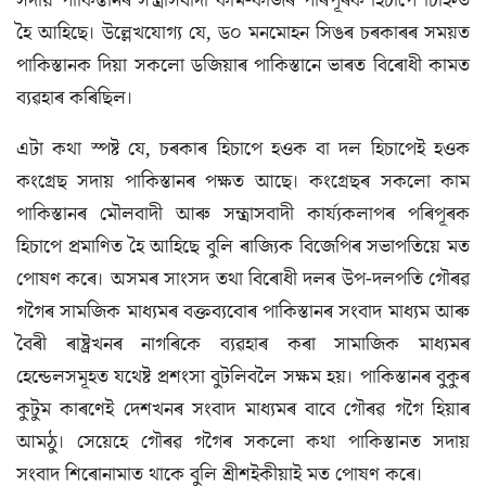
সদায় পাকিস্তানৰ সন্ত্রাসবাদী কাম-কাজৰ পৰিপূৰক হিচাপে চিহ্নিত
হৈ আহিছে। উল্লেখযোগ্য যে, ড০ মনমোহন সিঙৰ চৰকাৰৰ সময়ত
পাকিস্তানক দিয়া সকলো ডজিয়াৰ পাকিস্তানে ভাৰত বিৰোধী কামত
ব্যৱহাৰ কৰিছিল।
এটা কথা স্পষ্ট যে, চৰকাৰ হিচাপে হওক বা দল হিচাপেই হওক
কংগ্রেছ সদায় পাকিস্তানৰ পক্ষত আছে। কংগ্ৰেছৰ সকলো কাম
পাকিস্তানৰ মৌলবাদী আৰু সন্ত্রাসবাদী কাৰ্য্যকলাপৰ পৰিপূৰক
হিচাপে প্রমাণিত হৈ আহিছে বুলি ৰাজ্যিক বিজেপিৰ সভাপতিয়ে মত
পোষণ কৰে। অসমৰ সাংসদ তথা বিৰোধী দলৰ উপ-দলপতি গৌৰৱ
গগৈৰ সামজিক মাধ্যমৰ বক্তব্যবোৰ পাকিস্তানৰ সংবাদ মাধ্যম আৰু
বৈৰী ৰাষ্ট্ৰখনৰ নাগৰিকে ব্যৱহাৰ কৰা সামাজিক মাধ্যমৰ
হেন্ডেলসমূহত যথেষ্ট প্রশংসা বুটলিবলৈ সক্ষম হয়। পাকিস্তানৰ বুকুৰ
কুটুম কাৰণেই দেশখনৰ সংবাদ মাধ্যমৰ বাবে গৌৰৱ গগৈ হিয়াৰ
আমঠু। সেয়েহে গৌৰৱ গগৈৰ সকলো কথা পাকিস্তানত সদায়
সংবাদ শিৰোনামাত থাকে বুলি শ্রীশইকীয়াই মত পোষণ কৰে।