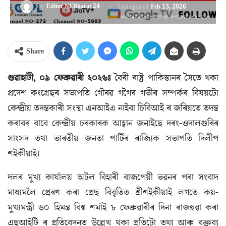
By
Editor NEBharat 24
Last updated
Feb 13, 2026
'কংগ্ৰেছৰ নীতি আদর্শই পাকিস্তানক শক্তিশালী কৰি আহিছে'
Share
গুৱাহাটী, ০৯ ফেব্ৰুৱাৰী ২০২৬ঃ
বৈৰী ৰাষ্ট্র পাকিস্তানৰ সৈতে থকা
প্রদেশ কংগ্ৰেছৰ সভাপতি গৌৰৱ গগৈৰ গভীৰ সম্পৰ্কৰ বিষয়টো
কেন্দ্রীয় তদন্তকাৰী সংস্থা এনআইএ নাইবা চিবিআই ৰ জৰিয়তে তদন্ত
কৰাবৰ বাবে কেন্দ্ৰীয় চৰকাৰক আহ্বান জনাইছে দৰং-ওদালগুৰিৰ
সাংসদ তথা ভাৰতীয় জনতা পার্টিৰ ৰাজ্যিক সভাপতি দিলীপ
শইকীয়াই।
দলৰ মুখ্য কার্যালয় অটল বিহাৰী বাজপেয়ী ভৱনৰ পৰা সংবাদ
মাধ্যমলৈ প্ৰেৰণ কৰা প্ৰেছ বিবৃতিত শ্রীশইকীয়াই লগতে কয়-
মুখ্যমন্ত্রী ড০ হিমন্ত বিশ্ব শর্মাই ৮ ফেব্ৰুৱাৰীৰ দিনা ৰাজহুৱা কৰা
এছআইটি ৰ প্রতিবেদনত উল্লেখ থকা প্রতিটো তথ্য আৰু বক্তব্য