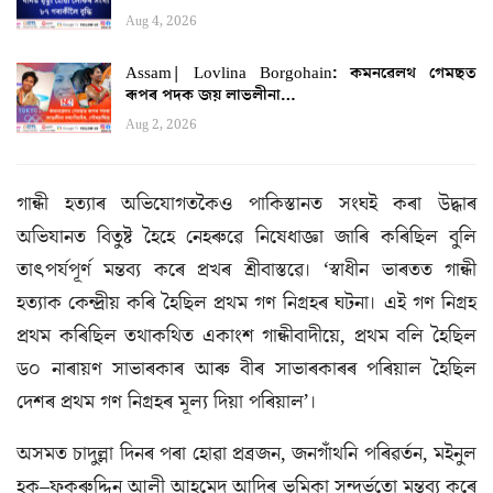
Aug 4, 2026
Assam| Lovlina Borgohain: কমনৱেলথ গেমছত
ৰূপৰ পদক জয় লাভলীনা…
Aug 2, 2026
গান্ধী হত্যাৰ অভিযোগতকৈও পাকিস্তানত সংঘই কৰা উদ্ধাৰ
অভিযানত বিতুষ্ট হৈহে নেহৰুৱে নিষেধাজ্ঞা জাৰি কৰিছিল বুলি
তাৎপৰ্যপূৰ্ণ মন্তব্য কৰে প্ৰখৰ শ্ৰীবাস্তৱে। ‘স্বাধীন ভাৰতত গান্ধী
হত্যাক কেন্দ্ৰীয় কৰি হৈছিল প্ৰথম গণ নিগ্ৰহৰ ঘটনা। এই গণ নিগ্ৰহ
প্ৰথম কৰিছিল তথাকথিত একাংশ গান্ধীবাদীয়ে, প্ৰথম বলি হৈছিল
ড০ নাৰায়ণ সাভাৰকাৰ আৰু বীৰ সাভাৰকাৰৰ পৰিয়াল হৈছিল
দেশৰ প্ৰথম গণ নিগ্ৰহৰ মূল্য দিয়া পৰিয়াল’।
অসমত চাদুল্লা দিনৰ পৰা হোৱা প্ৰব্ৰজন, জনগাঁথনি পৰিৱৰ্তন, মইনুল
হক–ফকৰুদ্দিন আলী আহমেদ আদিৰ ভূমিকা সন্দৰ্ভতো মন্তব্য কৰে