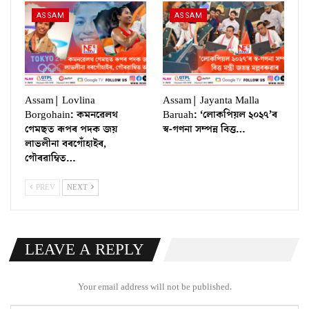
ASSAM
ASSAM
Assam| Lovlina
Assam| Jayanta Malla
Borgohain: কমনৱেলথ
Baruah: ‘লোকপিয়ল ২০২৭’ৰ
গেমছত ৰূপৰ পদক জয়
স্ব-গণনা সম্পন্ন বিত্ত…
লাভলীনা বৰগোঁহাইৰ,
গৌৰৱাম্বিত…
PREV
NEXT
LEAVE A REPLY
Your email address will not be published.