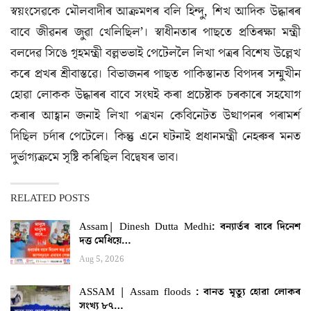
স্বয়ংসেৱকে মৌলবাদীৰ আক্ৰমণৰ বলি হিন্দু, শিখ আদিক উদ্ধাৰৰ
বাবে জীৱনৰ জুৱা খেলিছিল’। স্বাধীনতাৰ পাছতে প্ৰতিৰক্ষা মন্ত্ৰী
বলদেৱ সিঙে গৃহমন্ত্ৰী বল্লভভাই পেটেললৈ লিখা পত্ৰৰ বিশেষ উল্লেখ
কৰে প্ৰখৰ শ্ৰীবাস্তৱে। বিভাজনৰ পাছত পাকিস্তানত বিপদৰ সন্মুখীন
হোৱা লোকক উদ্ধাৰৰ বাবে সংঘই কৰা প্ৰচেষ্টাক চৰকাৰে সহযোগ
কৰাৰ আহ্বান জনাই লিখা পত্ৰখন কেবিনেটত উত্থাপনৰ পৰামৰ্শ
দিছিল চৰ্দাৰ পেটেলে। কিন্তু এনে ঘটনাই প্ৰধানমন্ত্ৰী নেহৰুৰ মনত
দুৰ্ভাগ্যক্ৰমে সৃষ্টি কৰিছিল বিদ্বেষৰ ভাব।
RELATED POSTS
Assam| Dinesh Dutta Medhi: বন্যাৰ্তৰ বাবে দিনেশ
দত্ত মেধিয়ে…
Aug 5, 2026
ASSAM | Assam floods : বানত মৃত্যু হোৱা লোকৰ
সংখ্য ৮৭…