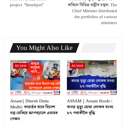
project ‘Senehjori’
কৰিলে বিভিন্ন মন্ত্ৰীৰ দপ্তৰ: The
Chief Minister distributed
the portfolios of various
ministers
You Might Also Like
ASSAM
ASSAM
Assam| Dinesh Dutta
ASSAM | Assam floods :
Medhi: বন্যাৰ্তৰ বাবে দিনেশ
বানত মৃত্যু হোৱা লোকৰ সংখ্য
দত্ত মেধিয়ে আগবঢ়ালে এমাহৰ
৮৭ গৰাকীলৈ বৃদ্ধি
পেঞ্চন