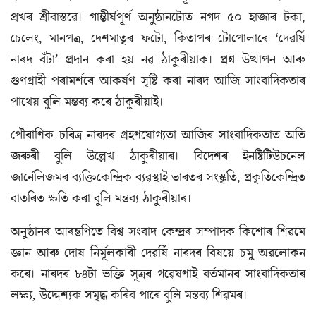
প্ৰখৰ শ্ৰীবাস্তৱে। গাম্ভীৰ্যপূৰ্ণ অনুষ্ঠানটোত নগদ ৫০ হাজাৰ টকা,
চেলেং, মানপত্ৰ, দেশমাতৃৰ ফটো, কিতাপৰ টোপোলাৰে ‘দেৱৰ্ষি
নাৰদ বঁটা’ প্ৰদান কৰা হয় নৱ ঠাকুৰীয়াক। প্ৰশ্ন উত্থাপন আৰু
গুণগ্ৰাহী পৰামৰ্শৰে আকৰ্ষণ সৃষ্টি কৰা নাৰদ আজি সাংবাদিকতাৰ
পাথেয় বুলি মন্তব্য কৰে ঠাকুৰীয়াই।
পৌৰাণিক চৰিত্ৰ নাৰদৰ গ্ৰহণযোগ্যতা আজিৰ সাংবাদিকতাত অতি
জৰুৰী বুলি উল্লেখ ঠাকুৰীয়াৰ। বিদেশৰ ইনষ্টিটিউচনেল
জাৰ্নেলিজমৰ ব্যক্তিকেন্দ্ৰিক ব্যৱস্থাই ভাৰতৰ সংস্কৃতি, প্ৰকৃতিকেন্দ্ৰিত
বাতৰিত ক্ষতি কৰা বুলি মন্তব্য ঠাকুৰীয়াৰ।
অনুষ্ঠানৰ আৰম্ভণিতে বিশ্ব সংবাদ কেন্দ্ৰৰ সম্পাদক কিশোৰ শিৱমে
জ্ঞান আৰু দোষ নিৰ্মূলকাৰী দেৱৰ্ষি নাৰদৰ বিষয়ে চমু অৱলোকন
কৰে। নাৰদৰ ৮৪টা ভক্তি সূত্ৰৰ গৱেষণাই বৰ্তমানৰ সাংবাদিকতাৰ
লক্ষ্য, উদ্দেশ্যক সমৃদ্ধ কৰিব পাৰে বুলি মন্তব্য শিৱমৰ।