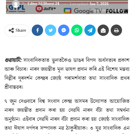
By
Editor NEBharat 24
Last updated
Jun 7, 2026
Devarshi Narada Jayanti Award
Share
গুৱাহাটী:
সাংবাদিকতাত ভুলতকৈও ডাঙৰ বিপদ অৰ্ধসত্যৰ প্ৰকাশ
আৰু বিচাৰ। নাৰদ জয়ন্তীত মূল ভাষণ প্ৰদান কৰি এই বিশেষ মন্তব্য
দিল্লীৰ দূৰদৰ্শন কেন্দ্ৰৰ জ্যেষ্ঠ পৰামৰ্শদাতা তথা সাংবাদিক প্ৰখৰ
শ্ৰীবাস্তৱৰ।
৭ জুন দেওবাৰে বিশ্ব সংবাদ কেন্দ্ৰ অসমৰ উদ্যোগত আয়োজিত
নাৰদ জয়ন্তীত প্ৰদান কৰা হয় দেৱৰ্ষি নাৰদ বঁটা তথা সম্বৰ্ধনা
অনুষ্ঠান। এইবাৰ দেৱৰ্ষি নাৰদ বঁটা প্ৰদান কৰা হয় জ্যেষ্ঠ সাংবাদিক
তথা ঈষাণ দৰ্পণৰ সম্পাদক নৱ ঠাকুৰীয়াক। ৩ যুৱ সাংবাদিক এন