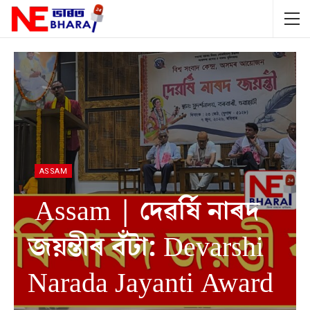
ASSAM
Assam | দেৱৰ্ষি নাৰদ
জয়ন্তীৰ বঁটা: Devarshi
Narada Jayanti Award