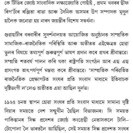
কে টিভিৰ জ্যেষ্ঠ সাংবাদিক লক্ষ্যজ্যোতি গোহাঁই , প্ৰথম খবৰৰ ছীফ
ৰিপ’ৰ্টাৰ ৰঞ্জিতা ৰাভা আৰু দৈনিক অসমৰ উপ সম্পাদক মৃদুল
হালৈক জনোৱা হয় নাৰদ জয়ন্তীৰ বিশেষ সম্বৰ্ধনা।
গুৱাহাটীৰ বৰবাৰীৰ সুদৰ্শনালয়ত আয়োজিত অনুষ্ঠানত সাম্প্ৰতিক
সামাজিক–ৰাজনৈতিক পৰিস্থিতি আৰু অতীতত এইক্ষেত্ৰত হোৱা
ভুলৰ বিষয়ে তথ্যপূৰ্ণ গুৰুত্বপূৰ্ণ ভাষণ প্ৰদান কৰে প্ৰখৰ শ্ৰীবাস্তৱে।
সম্প্ৰতি শতবৰ্ষ পালন কৰি থকা ৰাষ্ট্রপতি সংগঠন আৰ এছ এছ
প্ৰসংগত তাৎপৰ্যপূৰ্ণ মন্তব্য কৰে শ্ৰীবাস্তৱে। ‘সাম্প্ৰতিক পৰিৱৰ্তিত
ৰাজনৈতিক প্ৰেক্ষাপটত সংঘৰ প্ৰতি সংবাদ মাধ্যমে ইতিবাচক
দৃষ্টিভংগী ল’লেও অতীতত এয়া আছিল দুৰ্লভ।
১৯২৫ চনত স্থাপন হোৱা সংঘৰ প্ৰতি সংবাদ মাধ্যমে সামান্য দৃষ্টি
দিয়াৰ সময়তে দেশ সন্মুখীন হৈছিল বিভাজনৰ। সি সময়ত
পাকিস্তানৰ সিন্ধ প্ৰদেশৰ জ্যেষ্ঠ কংগ্ৰেছী নেতাসকলে টালি–
টোপোলা লৈ ভাৰতলৈ আহিছিল, সেই সময়ত সিন্ধ প্ৰদেশত সংঘৰ