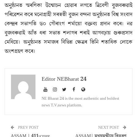
অনুষ্ঠানত স্মৰণিকা উন্মোচন হোৱাৰ লগতে ত্ৰিবেণী বুজবৰুৱাই
পৰিৱেশন কৰে মনোগ্ৰাহী সৰস্বতী বুজন বন্দনা অনুষ্ঠানত বিশ্ব সংবাদ
কেন্দ্ৰৰ সভাপতি ড০ গৌৰাংগ শৰ্মায়ো বক্তব্য প্ৰদান কৰে। নৱ
বুজবৰুৱাই আঁত ধৰা সভাত শলাগৰ শৰাই আগবঢ়ায় গুৰুপ্ৰসাদ
মেধিয়ে। অনুষ্ঠানত সমাজৰ বিভিন্ন ক্ষেত্ৰৰ তিনি শতাধিক লোকে
অংশগ্ৰহণ কৰে।
Editor NEBharat 24
NE Bharat 24 is the most authentic and boldest
news T.V.news platform.
PREV POST
NEXT POST
ASSAM | 411-crore
ASSAM| মুখ্য়মন্ত্ৰীয়ে বিতৰণ