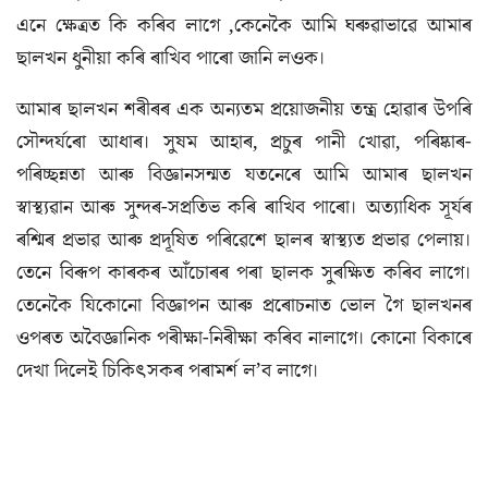
এনে ক্ষেত্ৰত কি কৰিব লাগে ,কেনেকৈ আমি ঘৰুৱাভাৱে আমাৰ
ছালখন ধুনীয়া কৰি ৰাখিব পাৰো জানি লওক।
আমাৰ ছালখন শৰীৰৰ এক অন্যতম প্ৰয়োজনীয় তন্ত্ৰ হোৱাৰ উপৰি
সৌন্দৰ্যৰো আধাৰ। সুষম আহাৰ, প্ৰচুৰ পানী খোৱা, পৰিষ্কাৰ-
পৰিচ্ছন্নতা আৰু বিজ্ঞানসন্মত যতনেৰে আমি আমাৰ ছালখন
স্বাস্থ্যৱান আৰু সুন্দৰ-সপ্ৰতিভ কৰি ৰাখিব পাৰো। অত্যাধিক সূৰ্যৰ
ৰশ্মিৰ প্ৰভাৱ আৰু প্ৰদূষিত পৰিৱেশে ছালৰ স্বাস্থ্যত প্ৰভাৱ পেলায়।
তেনে বিৰূপ কাৰকৰ আঁচোৰৰ পৰা ছালক সুৰক্ষিত কৰিব লাগে।
তেনেকৈ যিকোনো বিজ্ঞাপন আৰু প্ৰৰোচনাত ভোল গৈ ছালখনৰ
ওপৰত অবৈজ্ঞানিক পৰীক্ষা-নিৰীক্ষা কৰিব নালাগে। কোনো বিকাৰে
দেখা দিলেই চিকিৎসকৰ পৰামৰ্শ ল’ব লাগে।