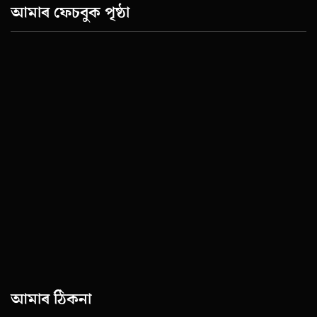
আমাৰ ফেচবুক পৃষ্ঠা
আমাৰ ঠিকনা