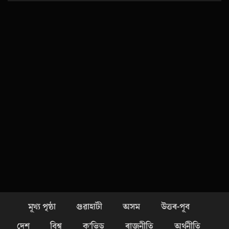
মূখ্য পৃষ্ঠা
গুৱাহাটী
অসম
উত্তৰ-পূব
দেশ
বিশ্ব
ক’ভিড
ৰাজনীতি
অৰ্থনীতি