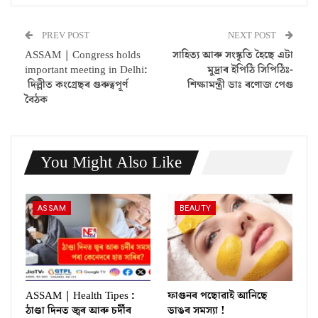
PREV POST
NEXT POST
ASSAM | Congress holds
সাহিত্য আৰু সংস্কৃতি হৈছে এটা
important meeting in Delhi:
মুদ্ৰাৰ ইপিঠি সিপিঠিঃ-
দিল্লীত কংগ্ৰেছৰ গুৰুত্বপূৰ্ণ
শিক্ষামন্ত্ৰী ডাঃ ৰণোজ পেগু
বৈঠক
You Might Also Like
ASSAM
BEAUTY
ASSAM | Health Tipes :
ফাগুনৰ পছোৱাই আনিছে
ঠাণ্ডা দিনত জ্বৰ আৰু চৰ্দীৰ
ডাঙৰ সমস্যা !