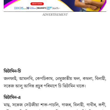
ADVERTISEMENT
ভিটামিন-চি
জলফাই, আমলখি, কেপচিকাম, নেমুজাতীয় ফল, কমলা, বিলাহী,
সতেজ আলু আদিত প্ৰচুৰ পৰিমাণে চি ভিটামিন থাকে।
ভিটামিন-এ
মাছ, সতেজ সেউজীয়া শাক-পাচলি, গাজৰ, বিলাহী, গাখীৰ, কণী,