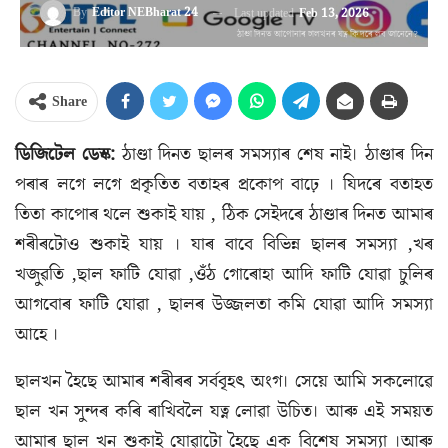
By
Editor NEBharat 24
Last updated
Feb 13, 2026
ঠাণ্ডা দিনত আপোনাৰ চালখনৰ যত্ন কি দৰে লব জানেনে?
Share
ডিজিটেল ডেস্ক:
ঠাণ্ডা দিনত ছালৰ সমস্যাৰ শেষ নাই। ঠাণ্ডাৰ দিন
পৰাৰ লগে লগে প্ৰকৃতিত বতাহৰ প্ৰকোপ বাঢ়ে । যিদৰে বতাহত
তিতা কাপোৰ থলে শুকাই যায় , ঠিক সেইদৰে ঠাণ্ডাৰ দিনত আমাৰ
শৰীৰটোও শুকাই যায় । যাৰ বাবে বিভিন্ন ছালৰ সমস্যা ,খৰ
খজুৱতি ,ছাল ফাটি যোৱা ,ওঁঠ গোৰোহা আদি ফাটি যোৱা চুলিৰ
আগবোৰ ফাটি যোৱা , ছালৰ উজ্জলতা কমি যোৱা আদি সমস্যা
আহে ।
ছালখন হৈছে আমাৰ শৰীৰৰ সৰ্ববৃহৎ অংগ। সেয়ে আমি সকলোৱে
ছাল খন সুন্দৰ কৰি ৰাখিবলৈ যত্ন লোৱা উচিত। আৰু এই সময়ত
আমাৰ ছাল খন শুকাই যোৱাটো হৈছে এক বিশেষ সমস্যা ।আৰু