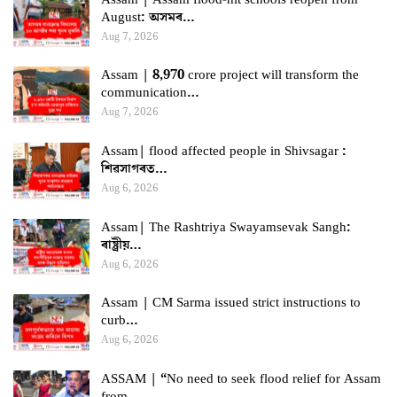
August: অসমৰ…
Aug 7, 2026
Assam | 8,970 crore project will transform the
communication…
Aug 7, 2026
Assam| flood affected people in Shivsagar :
শিৱসাগৰত…
Aug 6, 2026
Assam| The Rashtriya Swayamsevak Sangh:
ৰাষ্ট্ৰীয়…
Aug 6, 2026
Assam | CM Sarma issued strict instructions to
curb…
Aug 6, 2026
ASSAM | “No need to seek flood relief for Assam
from…