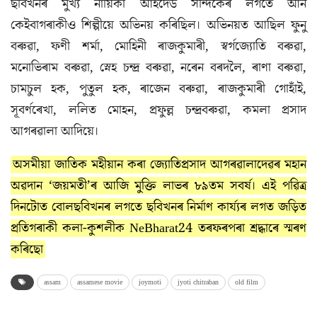
ছবিখনৰ মুখ্য নায়িকা আইদেউ সন্দিকৈৰ লগতে আন
কেইবাগৰাকীও শিল্পীয়ে অভিনয় কৰিছিল। অভিনয়ত আছিল ফুনু
বৰুৱা, ফণী শৰ্মা, মোহিনী ৰাজকুমাৰী, স্বৰ্গজ্যোতি বৰুৱা,
মনোভিৰাম বৰুৱা, স্নেহ চন্দ্ৰ বৰুৱা, নৰেন বৰদলৈ, ৰাণা বৰুৱা,
চামচুল হক, পুতুল হক, ৰাজেন বৰুৱা, ৰাজকুমাৰী গোহাঁই,
সূবৰ্ণৰেখা, ললিত মোহন, প্ৰফুল্ল চন্দ্ৰবৰুৱা, কমলা প্ৰসাদ
আগৰৱালা আদিয়ে।
অসমীয়া জাতিক মহীয়ান কৰা জ্যোতিপ্ৰসাদ আগৰৱালাদেৱৰ মহান
অৱদান ‘জয়মতী’ৰ আজি মুক্তি লাভৰ ৮৯তম সবৰ্ষ। এই পৱিত্ৰ
দিনটোত বোলছবিখনৰ লগতে ছবিখনৰ নিৰ্মাণ কাৰ্য্যৰ লগত জড়িত
প্ৰতিগৰাকী কলা-কুশলীক NeBharat24 তৰফৰপৰা শ্ৰদ্ধাৰে স্মৰণ
কৰিছো
assam
assamese movie
joymoti
jyoti chitraban
old film