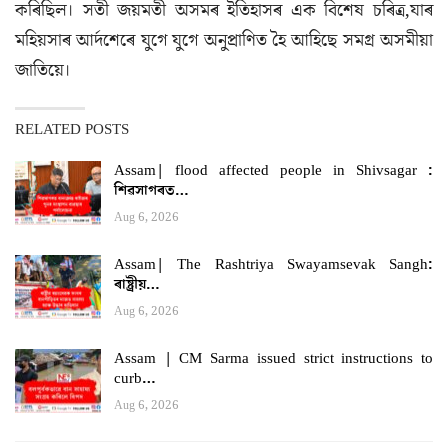
কৰিছিল। সতী জয়মতী অসমৰ ইতিহাসৰ এক বিশেষ চৰিত্ৰ,যাৰ
মহিয়সাৰ আৰ্দশেৰে যুগে যুগে অনুপ্ৰাণিত হৈ আহিছে সমগ্ৰ অসমীয়া
জাতিয়ে।
RELATED POSTS
Assam| flood affected people in Shivsagar :
শিৱসাগৰত…
Aug 6, 2026
Assam| The Rashtriya Swayamsevak Sangh:
ৰাষ্ট্ৰীয়…
Aug 6, 2026
Assam | CM Sarma issued strict instructions to
curb…
Aug 6, 2026