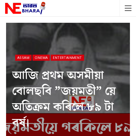
ASSAM
CINEMA
ENTERTAINMENT
আজি প্ৰথম অসমীয়া
বোলছবি ”জয়মতী” য়ে
অতিক্ৰম কৰিলে ৮৯ টা
বৰ্ষ।