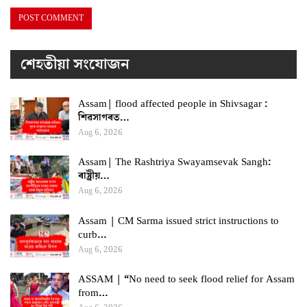
শেহতীয়া সংযোজন
Assam| flood affected people in Shivsagar :
শিৱসাগৰত…
Aug 6, 2026
Assam| The Rashtriya Swayamsevak Sangh:
ৰাষ্ট্ৰীয়…
Aug 6, 2026
Assam | CM Sarma issued strict instructions to
curb…
Aug 6, 2026
ASSAM | “No need to seek flood relief for Assam
from…