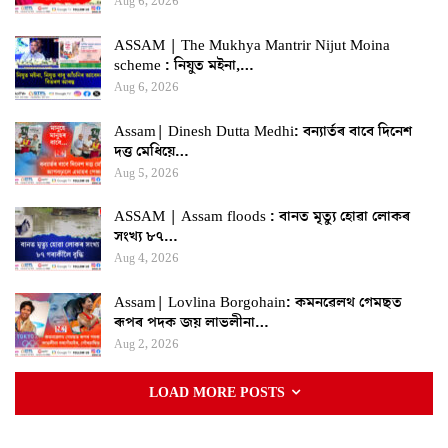
Aug 6, 2026
ASSAM | The Mukhya Mantrir Nijut Moina
scheme : নিযুত মইনা,…
Aug 6, 2026
Assam| Dinesh Dutta Medhi: বন্যাৰ্তৰ বাবে দিনেশ
দত্ত মেধিয়ে…
Aug 5, 2026
ASSAM | Assam floods : বানত মৃত্যু হোৱা লোকৰ
সংখ্য ৮৭…
Aug 4, 2026
Assam| Lovlina Borgohain: কমনৱেলথ গেমছত
ৰূপৰ পদক জয় লাভলীনা…
Aug 2, 2026
LOAD MORE POSTS