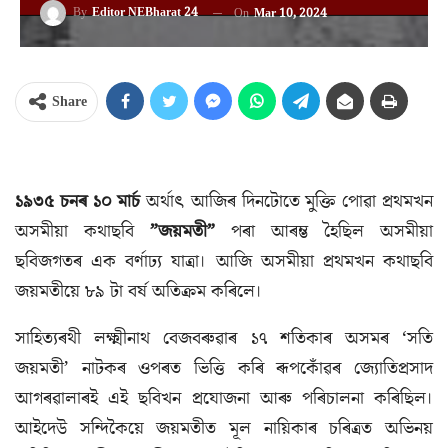
By
Editor NEBharat 24
On
Mar 10, 2024
Share
১৯৩৫ চনৰ ১০ মাৰ্চ
অৰ্থাৎ আজিৰ দিনটোতে মুক্তি পোৱা প্ৰথমখন
অসমীয়া কথাছবি
”জয়মতী”
পৰা আৰম্ভ হৈছিল অসমীয়া
ছবিজগতৰ এক বৰ্ণাঢ্য যাত্ৰা। আজি অসমীয়া প্ৰথমখন কথাছবি
জয়মতীয়ে ৮৯ টা বৰ্ষ অতিক্ৰম কৰিলে।
সাহিত্যৰথী লক্ষ্মীনাথ বেজবৰুৱাৰ ১৭ শতিকাৰ অসমৰ ‘সতি
জয়মতী’ নাটকৰ ওপৰত ভিত্তি কৰি ৰূপকোঁৱৰ জ্যোতিপ্ৰসাদ
আগৰৱালাৰই এই ছবিখন প্ৰযোজনা আৰু পৰিচালনা কৰিছিল।
আইদেউ সন্দিকৈয়ে জয়মতীত মূল নায়িকাৰ চৰিত্ৰত অভিনয়