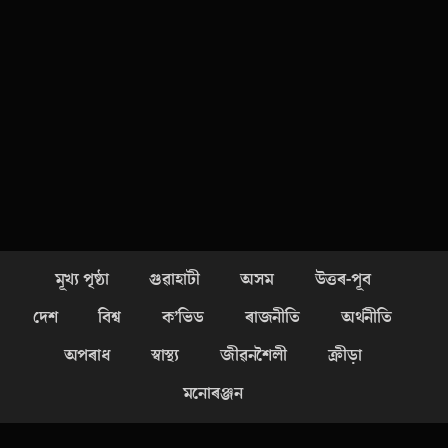
মূখ্য পৃষ্ঠা
গুৱাহাটী
অসম
উত্তৰ-পূব
দেশ
বিশ্ব
ক’ভিড
ৰাজনীতি
অৰ্থনীতি
অপৰাধ
স্বাস্থ্য
জীৱনশৈলী
ক্ৰীড়া
মনোৰঞ্জন