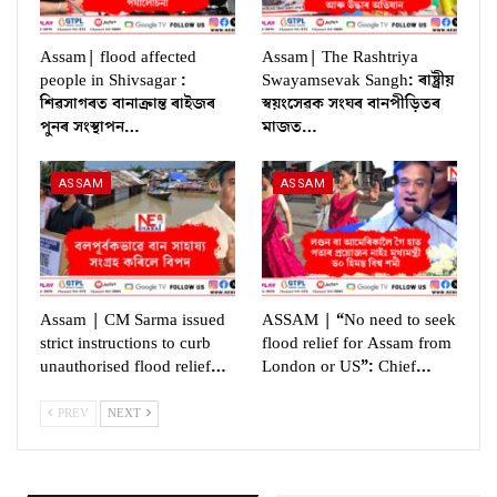
Assam| flood affected
Assam| The Rashtriya
people in Shivsagar :
Swayamsevak Sangh: ৰাষ্ট্ৰীয়
শিৱসাগৰত বানাক্ৰান্ত ৰাইজৰ
স্বয়ংসেৱক সংঘৰ বানপীড়িতৰ
পুনৰ সংস্থাপন…
মাজত…
ASSAM
ASSAM
Assam | CM Sarma issued
ASSAM | “No need to seek
strict instructions to curb
flood relief for Assam from
unauthorised flood relief…
London or US”: Chief…
PREV
NEXT