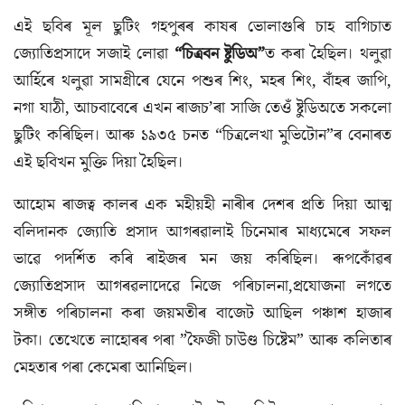
এই ছবিৰ মূল ছুটিং গহপুৰৰ কাষৰ ভোলাগুৰি চাহ বাগিচাত
জ্যোতিপ্ৰসাদে সজাই লোৱা
“চিত্ৰবন ষ্টুডিঅ”
ত কৰা হৈছিল। থলুৱা
আৰ্হিৰে থলুৱা সামগ্ৰীৰে যেনে পশুৰ শিং, মহৰ শিং, বাঁহৰ জাপি,
নগা যাঠী, আচবাবেৰে এখন ৰাজচ’ৰা সাজি তেওঁ ষ্টুডিঅতে সকলো
ছুটিং কৰিছিল। আৰু ১৯৩৫ চনত “চিত্ৰলেখা মুভিটোন”ৰ বেনাৰত
এই ছবিখন মুক্তি দিয়া হৈছিল।
আহোম ৰাজত্ব কালৰ এক মহীয়হী নাৰীৰ দেশৰ প্ৰতি দিয়া আত্ম
বলিদানক জ্যোতি প্ৰসাদ আগৰৱালাই চিনেমাৰ মাধ্যমেৰে সফল
ভাৱে পদৰ্শিত কৰি ৰাইজৰ মন জয় কৰিছিল। ৰূপকোঁৱৰ
জ্যোতিপ্ৰসাদ আগৰৱলাদেৱে নিজে পৰিচালনা,প্ৰযোজনা লগতে
সঙ্গীত পৰিচালনা কৰা জয়মতীৰ বাজেট আছিল পঞ্চাশ হাজাৰ
টকা। তেখেতে লাহোৰৰ পৰা ”ফৈজী চাউণ্ড চিষ্টেম” আৰু কলিতাৰ
মেহতাৰ পৰা কেমেৰা আনিছিল।