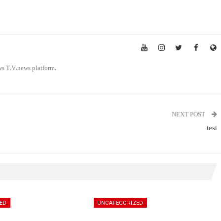
ws T.V.news platform.
NEXT POST
test
ED
UNCATEGORIZED