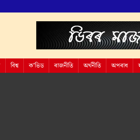
শ
বিশ্ব
ক’ভিড
ৰাজনীতি
অৰ্থনীতি
অপৰাধ
স