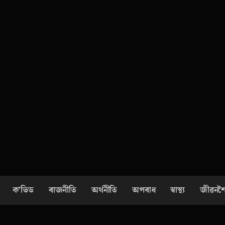
ক’ভিড
ৰাজনীতি
অৰ্থনীতি
অপৰাধ
স্বাস্থ্য
জীৱনশ