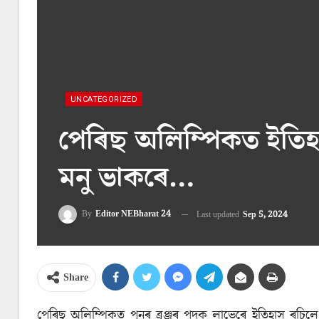
UNCATEGORIZED
পেৰিছ অলিম্পিকত ইতিহা
মনু ভাকৰে…
By
Editor NEBharat 24
Last updated
Sep 5, 2024
Share
পেৰিছ অলিম্পিকত পুনৰ ব্ৰঞ্জৰ পদক লাভেৰে ইতিহাস ৰচি