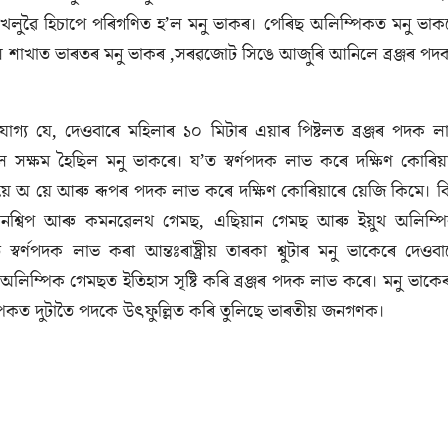
ৈলুৱৈ হিচাপে পৰিগণিত হ’ল মনু ভাকৰ। পেৰিছ অলিম্পিকত মনু ভাক
মিক্স শাখাত ভাৰতৰ মনু ভাকৰ ,সৰৱজোট সিঙে আজুৰি আনিলে ব্ৰঞ্জৰ পদ
যোগ্য যে, দেওবাৰে মহিলাৰ ১০ মিটাৰ এয়াৰ পিষ্টলত ব্ৰঞ্জৰ পদক ল
 সক্ষম হৈছিল মনু ভাকৰে। য’ত স্বৰ্ণপদক লাভ কৰে দক্ষিণ কোৰিয়
়ে অ য়ে আৰু ৰূপৰ পদক লাভ কৰে দক্ষিণ কোৰিয়াৰে য়েজি কিমে। বিশ
িয়নশ্বিপ আৰু কমনৱেলথ গেমছ, এছিয়ান গেমছ আৰু ইয়ুথ অলিম্প
স্বৰ্ণপদক লাভ কৰা আন্তঃৰাষ্ট্ৰীয় তাৰকা শ্বুটাৰ মনু ভাকেৰে দেওবা
অলিম্পিক গেমছত ইতিহাস সৃষ্টি কৰি ব্ৰঞ্জৰ পদক লাভ কৰে। মনু ভাকে
পিকত দুটাতৈ পদকে উৎফুল্লিত কৰি তুলিছে ভাৰতীয় জনগণক।