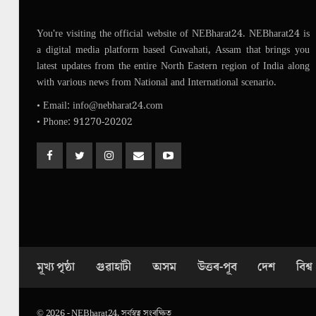
You're visiting the official website of NEBharat24. NEBharat24 is
a digital media platform based Guwahati, Assam that brings you
latest updates from the entire North Eastern region of India along
with various news from National and International scenario.
• Email: info@nebharat24.com
• Phone: 91270-20202
মূখ্য পৃষ্ঠা
গুৱাহাটী
অসম
উত্তৰ-পূব
দেশ
বিশ্ব
© 2026 - NEBharat24. সৰ্বস্বত্ব সংৰক্ষিত