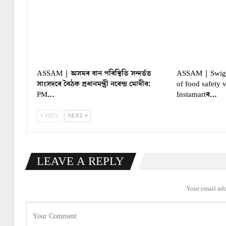
ASSAM | অসমৰ বান পৰিস্থিতি সন্দৰ্ভত
ASSAM | Swiggy
সাংসদৰে বৈঠক প্ৰধানমন্ত্ৰী নৰেন্দ্ৰ মোদীৰ:
of food safety 
PM…
Instamartৰ…
PREV
NEXT
LEAVE A REPLY
Your email add