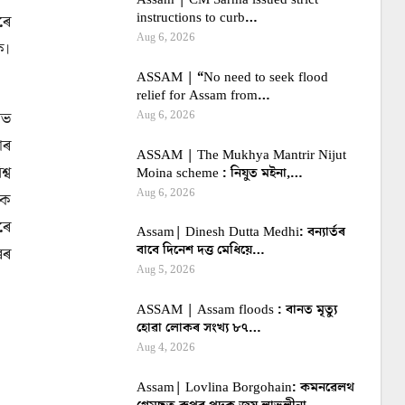
instructions to curb…
ৰে
Aug 6, 2026
ক।
ASSAM | “No need to seek flood
relief for Assam from…
াভ
Aug 6, 2026
াৰ
ASSAM | The Mukhya Mantrir Nijut
্ব
Moina scheme : নিযুত মইনা,…
Aug 6, 2026
িক
ৰে
Assam| Dinesh Dutta Medhi: বন্যাৰ্তৰ
বাবে দিনেশ দত্ত মেধিয়ে…
ৰৰ
Aug 5, 2026
ASSAM | Assam floods : বানত মৃত্যু
হোৱা লোকৰ সংখ্য ৮৭…
Aug 4, 2026
Assam| Lovlina Borgohain: কমনৱেলথ