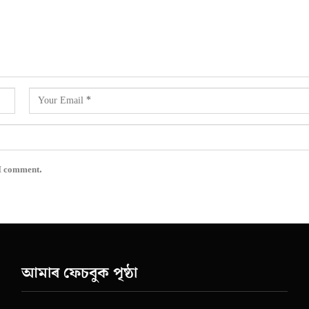
 I comment.
আমাৰ ফেচবুক পৃষ্ঠা