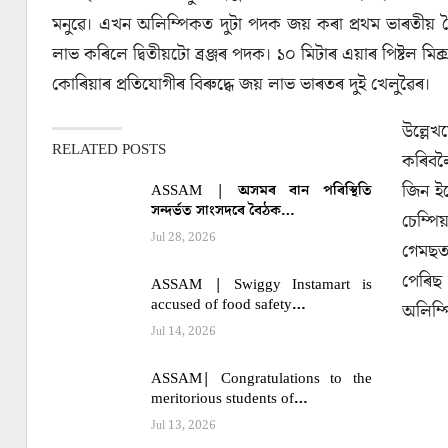
মনুৱে। এখন অলিম্পিকত দুটা পদক জয় কৰা প্ৰথম ভাৰতীয় খ
লাভ কৰিলে দ্বিতীয়টো ব্ৰঞ্জৰ পদক। ১০ মিটাৰ এয়াৰ পিষ্টল 
কোৰিয়াৰ প্ৰতিযোগীৰ বিৰুদ্ধে জয় লাভ ভাৰতৰ দুই খেলুৱৈৰ।
উল্লেখ
RELATED POSTS
কৰিবলৈ
জিন ইয
ASSAM | অসমৰ বান পৰিস্থিতি
সন্দৰ্ভত সাংসদৰে বৈঠক…
চেম্প
Jul 28, 2026
গেমছত 
পেৰিছ 
ASSAM | Swiggy Instamart is
accused of food safety…
অলিম্
Jul 14, 2026
ASSAM| Congratulations to the
meritorious students of…
Jul 13, 2026