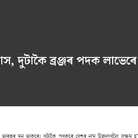
স, দুটাকৈ ব্ৰঞ্জৰ পদক লাভে
লে ভাৰতৰ মনু ভাকৰে। দুটাকৈ পদকৰে দেশৰ নাম উজলাবলৈ সক্ষম হ