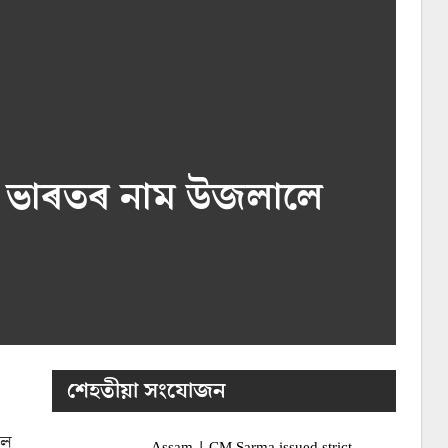
ৰে ভাৰতৰ নাম উজলালে
শেহতীয়া সংযোজন
’ল
Assam | CM Sarma issued strict