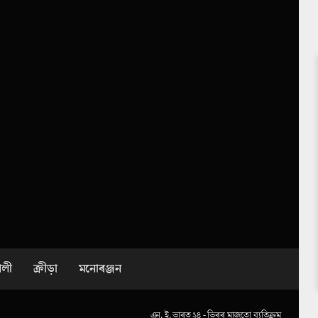
ৈলী
ক্ৰীড়া
মনোৰঞ্জন
এন. ই. ভাৰত ২৪ - ভিৰৰ মাজতো ব্যতিক্ৰম