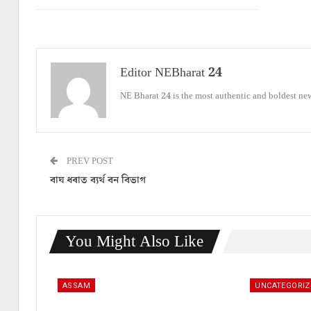
Editor NEBharat 24
NE Bharat 24 is the most authentic and boldest ne
PREV POST
বাঘ ধৰাত ব্যৰ্থ বন বিভাগ
You Might Also Like
ASSAM
UNCATEGORIZ