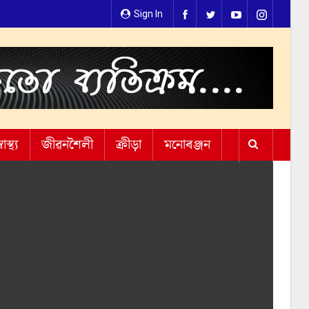
Sign In
্বাস্থ্য
জীৱনশৈলী
ক্ৰীড়া
মনোৰঞ্জন