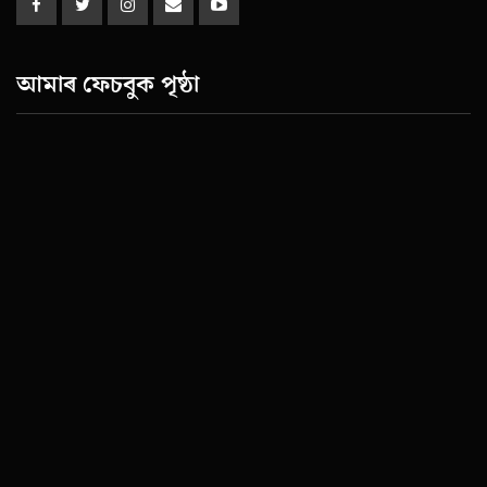
আমাৰ ফেচবুক পৃষ্ঠা