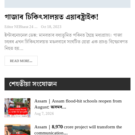
গাজাৰ চিকিৎসালয়ত এয়াৰষ্ট্ৰাইক!
Editor NEBharat 24
Oct 18, 2023
ইণ্টাৰনেচনেল ডেস্ক: মানবতাৰ বধ্যভূমিত পৰিনত হৈছে মধ্যপ্ৰাচ্য। গাজা
চহৰৰ এখন চিকিৎসালয়ত মঙলবাৰে সংঘটিত হোৱা এক প্ৰচণ্ড বিস্ফোৰণত
নিহত হয়…
READ MORE...
শেহতীয়া সংযোজন
Assam | Assam flood-hit schools reopen from
August: অসমৰ…
Aug 7, 2026
Assam | 8,970 crore project will transform the
communication…