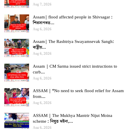
Aug 7, 2026
Assam| flood affected people in Shivsagar :
শিৱসাগৰত…
Aug 6, 2026
Assam| The Rashtriya Swayamsevak Sangh:
ৰাষ্ট্ৰীয়…
Aug 6, 2026
Assam | CM Sarma issued strict instructions to
curb…
Aug 6, 2026
ASSAM | “No need to seek flood relief for Assam
from…
Aug 6, 2026
ASSAM | The Mukhya Mantrir Nijut Moina
scheme : নিযুত মইনা,…
Aug 6, 2026