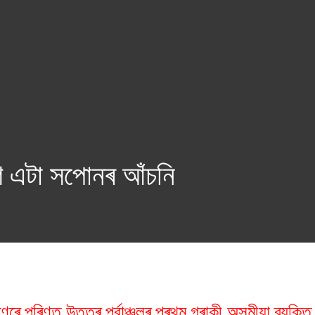
াণ এটা সপোনৰ আঁচনি
ণেৰে পৰিণত উত্তৰ পূৰ্বাঞ্চলৰ প্ৰথম গৰাকী অসমীয়া ব্যক্ত