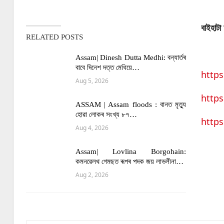
বাইহাট
RELATED POSTS
Assam| Dinesh Dutta Medhi: বন্যাৰ্তৰ
বাবে দিনেশ দত্ত মেধিয়ে…
http
Aug 5, 2026
http
ASSAM | Assam floods : বানত মৃত্যু
হোৱা লোকৰ সংখ্য ৮৭…
http
Aug 4, 2026
Assam| Lovlina Borgohain:
কমনৱেলথ গেমছত ৰূপৰ পদক জয় লাভলীনা…
Aug 2, 2026