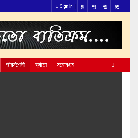
Sign In
জীৱনশৈলী
ক্ৰীড়া
মনোৰঞ্জন