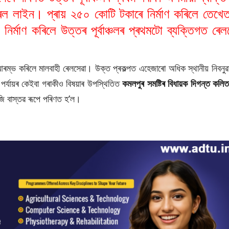
েল লাইন। প্ৰায় ২৫০ কোটি টকাৰে নিৰ্মাণ কৰিলে তেখে
্মাণ কৰিলে উত্তৰ পূৰ্বাঞ্চলৰ প্ৰথমটো ব্যক্তিগত ৰেল
ম্ভ কৰিলে মালবাহী ৰেলসেৱা। উক্ত প্ৰকল্পত এহেজাৰো অধিক স্থানীয় নিবনুৱ
চ পৰ্যায়ৰ কেইবা গৰাকীও বিষয়াৰ উপস্থিতিত
কমলপুৰ সমষ্টিৰ বিধায়ক দিগন্ত কলিত
ি বাস্তৱ ৰূপে পৰিণত হ’ল।