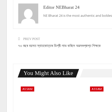
Editor NEBharat 24
NE Bharat 24 is the most authentic and boldes
PREV POST
৭৩ বছৰ বয়সত স্নাতকোত্তৰ ডিগ্ৰী লাভ কৰিলে অৱসৰপ্ৰাপ্ত শিক্ষকে
You Might Also Like
ASSAM
ASSAM