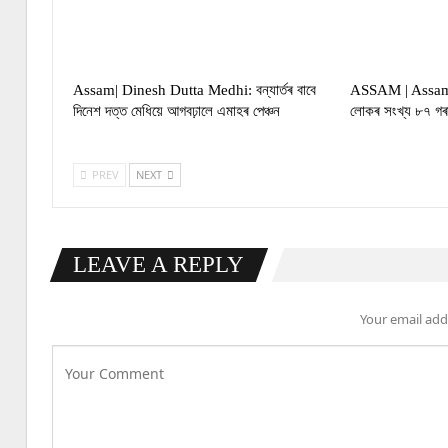
Assam| Dinesh Dutta Medhi: বন্যাৰ্তৰ বাবে
ASSAM | Assam fl
দিনেশ দত্ত মেধিয়ে আগবঢ়ালে এমাহৰ পেঞ্চন
লোকৰ সংখ্য ৮৭ গৰা
PREV
NEXT
LEAVE A REPLY
Your email addr