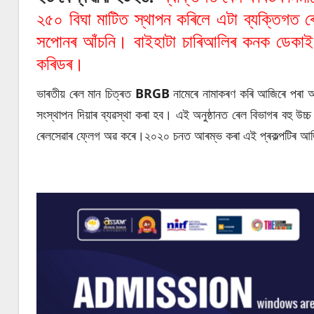
২৫০ বিঘা মাটিত স্থাপন কৰিলে এটা ব্যক্তিগত ৰ
সপোনৰ আঁচনি। বাইহাটা চাৰিআলিৰ কনক ডেকাই নিৰ
কৰিডৰ।
ভাৰতীয় ৰেল মান চিত্ৰত
BRGB
নামেৰে নামাকৰণ কৰি আজিৰে পৰা আৰ
সংস্থাপন দিয়াৰ ব্যৱস্থা কৰা হব। এই অনুষ্ঠানত ৰেল বিভাগৰ বহু উচ্
ৰেলসেৱাৰ ফ্লেগ অৱ কৰে।২০২০ চনত আৰম্ভ কৰা এই প্ৰকল্পটিৰ আজ