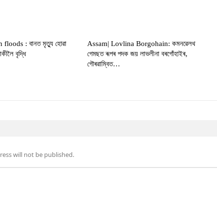
oods : বানত মৃত্যু হোৱা
Assam| Lovlina Borgohain: কমনৱেলথ
কীলৈ বৃদ্ধি
গেমছত ৰূপৰ পদক জয় লাভলীনা বৰগোঁহাইৰ,
গৌৰৱাম্বিত…
ess will not be published.