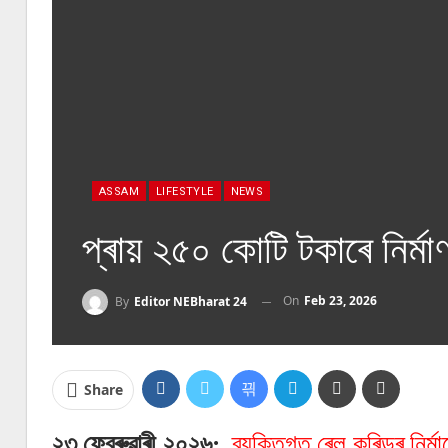
ASSAM
LIFESTYLE
NEWS
প্ৰায় ২৫০ কোটি টকাৰে নিৰ্ম
On
Feb 23, 2026
By
Editor NEBharat 24
Share
২৩ ফেব্ৰুৱাৰী ২০২৬:
ব্যক্তিগত ৰেল কৰিডৰ নিৰ্মা