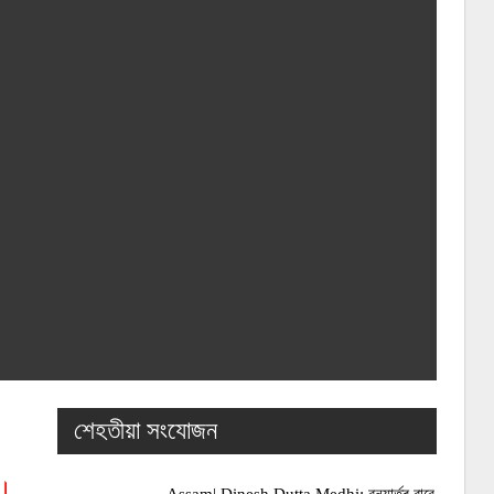
শেহতীয়া সংযোজন
ি।