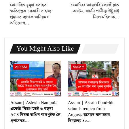
সোনাৰিত ধুমুহা বতাহত
ধেমাজিৰ আমগুৰি ওয়েঙীয়াত
ক্ষতিগ্ৰস্তক চৰকাৰী সাহায্য
অঘটন, বাঢ়নি পানীয়ে উটুৱাই
প্ৰদানত ব্যাপক অনিয়মৰ
নিলে মহিলাক…
অভিযোগ…
You Might Also Like
ASSAM
ASSAM
Assam| Ashwin Nampui:
Assam | Assam flood-hit
একেটা বিভাগতেই ৬ বছৰ!
schools reopen from
ACS বিষয়া অশ্বিন নামপুইক লৈ
August: অসমৰ বানাক্ৰান্ত
প্ৰশাসনত…
বিদ্যালয় ১০…