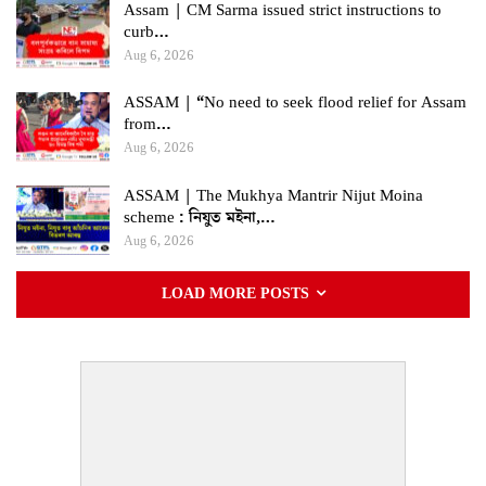
Assam | CM Sarma issued strict instructions to
curb…
Aug 6, 2026
ASSAM | “No need to seek flood relief for Assam
from…
Aug 6, 2026
ASSAM | The Mukhya Mantrir Nijut Moina
scheme : নিযুত মইনা,…
Aug 6, 2026
LOAD MORE POSTS