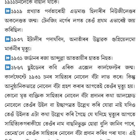
১৯১১চনলৈকে বাহাল থাকে।
১৯১৯ প্রখ্যাত পৰ্বতাৰোহী এডমাণ্ড হিলাৰীৰ নিউজীলেণ্ডৰ
অকলেণ্ডত জন্ম। টেনজিং নৰ্গেৰ লগত তেওঁ প্রথম এভাৰেষ্ট জয়
কৰিছিল।
১৯৩৭ ইটালীৰ পদার্থবিদ, অনাতাঁৰৰ উদ্ভাৱক গুগ্নিয়েলমো
মার্কনীৰ মৃত্যু।
১৯৫১ জর্ডানৰ ৰজা আব্দুল্লা আততায়ীৰ হাতত নিহত।
১৮৬৭ ছুইডেনৰ কবি এৰিক এক্সেল কার্লফেল্টৰ জন্ম।
কার্লফেন্টে ১৯৩১ চনৰ সাহিত্যৰ নোবেল বঁটা লাভ কৰে। কিন্তু
আনুষ্ঠানিকভাৱে নোবেল বঁটা গ্ৰহণ কৰাৰ আগতেই তেওঁৰ মৃত্যু হয়।
কোনো মৃত ব্যক্তিক সাহিত্যৰ নোবেল বঁটা প্ৰদানৰ কথা আলফ্রেড
নোবেলে তেওঁৰ উইল বা ইচ্ছাপত্ৰত উল্লেখ কৰি যোৱা নাই যদিও
তেওঁ উইলত এটা কথা উল্লেখ কৰি গৈছে যে যদিহে মৃত্যুৰ আগতে
সাহিত্যিকগৰাকীয়ে তেওঁৰ নাম বাছনিভুক্ত হোৱা বুলি জানিব পাৰে,
তেনেহ’লে তেওঁক সাহিত্যৰ নোবেল বঁটা প্ৰদান কৰিব পৰা যাব। এই