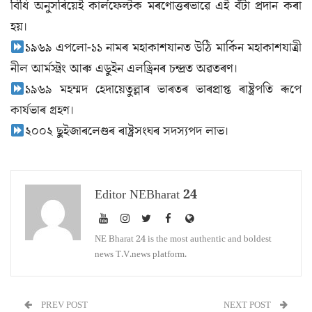
বিধি অনুসৰিয়েই কার্লফেল্টক মৰণোত্তৰভাৱে এই বঁটা প্ৰদান কৰা
হয়।
১৯৬৯ এপলো-১১ নামৰ মহাকাশযানত উঠি মার্কিন মহাকাশযাত্রী
নীল আর্মস্ট্রং আৰু এডুইন এলড্ৰিনৰ চন্দ্ৰত অৱতৰণ।
১৯৬৯ মহম্মদ হেদায়েতুল্লাৰ ভাৰতৰ ভাৰপ্ৰাপ্ত ৰাষ্ট্ৰপতি ৰূপে
কাৰ্যভাৰ গ্ৰহণ।
২০০২ ছুইজাৰলেণ্ডৰ ৰাষ্ট্ৰসংঘৰ সদস্যপদ লাভ।
Editor NEBharat 24
NE Bharat 24 is the most authentic and boldest
news T.V.news platform.
PREV POST
NEXT POST