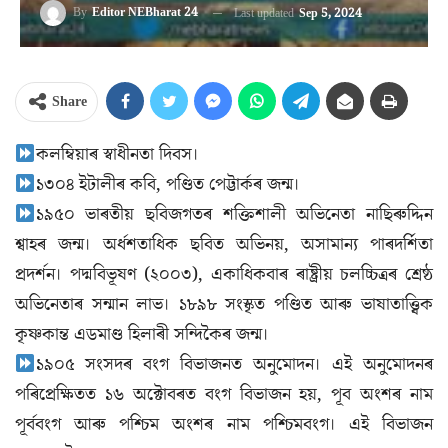
By
Editor NEBharat 24
Last updated
Sep 5, 2024
Share
কলম্বিয়াৰ স্বাধীনতা দিবস।
১৩০৪ ইটালীৰ কবি, পণ্ডিত পেট্টাৰ্কৰ জন্ম।
১৯৫০ ভাৰতীয় ছবিজগতৰ শক্তিশালী অভিনেতা নাছিৰুদ্দিন
শ্বাহৰ জন্ম। অর্ধশতাধিক ছবিত অভিনয়, অসামান্য পাৰদৰ্শিতা
প্রদর্শন। পদ্মবিভূষণ (২০০৩), একাধিকবাৰ ৰাষ্ট্ৰীয় চলচ্চিত্ৰৰ শ্ৰেষ্ঠ
অভিনেতাৰ সন্মান লাভ। ১৮৯৮ সংস্কৃত পণ্ডিত আৰু ভাষাতাত্ত্বিক
কৃষ্ণকান্ত এডমাণ্ড হিলাৰী সন্দিকৈৰ জন্ম।
১৯০৫ সংসদৰ বংগ বিভাজনত অনুমোদন। এই অনুমোদনৰ
পৰিপ্ৰেক্ষিতত ১৬ অক্টোবৰত বংগ বিভাজন হয়, পূব অংশৰ নাম
পূর্ববংগ আৰু পশ্চিম অংশৰ নাম পশ্চিমবংগ। এই বিভাজন