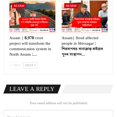
ASSAM
ASSAM
Assam | 8,970 crore
Assam| flood affected
project will transform the
people in Shivsagar :
communication system in
শিৱসাগৰত বানাক্ৰান্ত ৰাইজৰ
North Assam :…
পুনৰ সংস্থাপন…
PREV
NEXT
LEAVE A REPLY
Your email address will not be published.