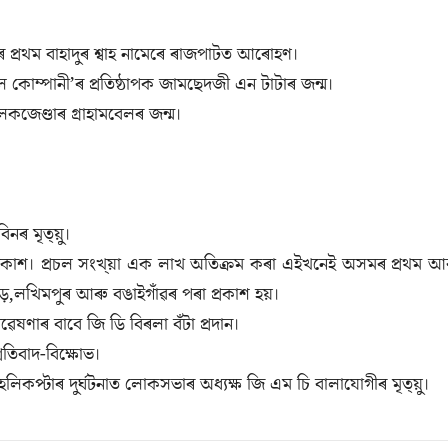
ৰ প্ৰথম বাহাদুৰ শ্বাহ নামেৰে ৰাজপাটত আৰোহণ।
ল কোম্পানী’ৰ প্ৰতিষ্ঠাপক জামছেদজী এন টাটাৰ জন্ম।
েকজেণ্ডাৰ গ্ৰাহামবেলৰ জন্ম।
নৰ মৃত্য়ু।
্ৰকাশ। প্ৰচল সংখ্য়া এক লাখ অতিক্ৰম কৰা এইখনেই অসমৰ প্ৰথম আ
়,লখিমপুৰ আৰু বঙাইগাঁৱৰ পৰা প্ৰকাশ হয়।
ষণাৰ বাবে জি ডি বিৰলা বঁটা প্ৰদান।
্ৰতিবাদ-বিক্ষোভ।
িকপ্টাৰ দুৰ্ঘটনাত লোকসভাৰ অধ্যক্ষ জি এম চি বালাযোগীৰ মৃত্য়ু।