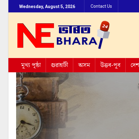
Contact Us
Wednesday, August 5, 2026
মূখ্য পৃষ্ঠা
গুৱাহাটী
অসম
উত্তৰ-পূব
দে