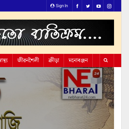
Sign In
্বাস্থ্য
জীৱনশৈলী
ক্ৰীড়া
মনোৰঞ্জন