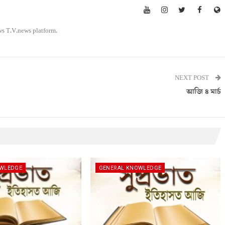
ws T.V.news platform.
NEXT POST
আজি ৪ মাৰ্চ
OWLEDGE
GENERAL KNOWLEDGE