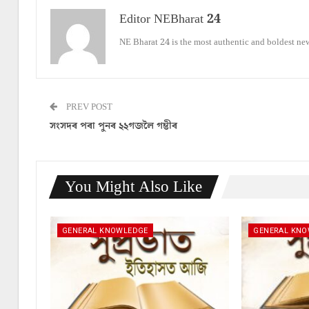
Editor NEBharat 24
NE Bharat 24 is the most authentic and boldest ne
PREV POST
সংসদৰ পৰা পুনৰ ২২গজলৈ গম্ভীৰ
You Might Also Like
GENERAL KNOWLEDGE
GENERAL KN