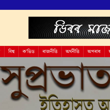
শ
বিশ্ব
ক’ভিড
ৰাজনীতি
অৰ্থনীতি
অপৰাধ
স