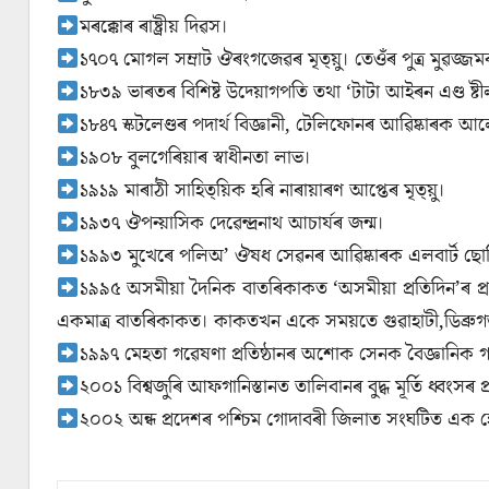
মৰক্কোৰ ৰাষ্ট্ৰীয় দিৱস।
১৭০৭ মোগল সম্ৰাট ঔৰংগজেৱৰ মৃত্য়ু। তেওঁৰ পুত্ৰ মুৱজ্জম
১৮৩৯ ভাৰতৰ বিশিষ্ট উদ্য়োগপতি তথা ‘টাটা আইৰন এণ্ড ষ্টী
১৮৪৭ স্কটলেণ্ডৰ পদাৰ্থ বিজ্ঞানী, টেলিফোনৰ আৱিষ্কাৰক আল
১৯০৮ বুলগেৰিয়াৰ স্বাধীনতা লাভ।
১৯১৯ মাৰাঠী সাহিত্য়িক হৰি নাৰায়াৰণ আপ্তেৰ মৃত্য়ু।
১৯৩৭ ঔপন্য়াসিক দেৱেন্দ্ৰনাথ আচাৰ্যৰ জন্ম।
১৯৯৩ মুখেৰে পলিঅ’ ঔষধ সেৱনৰ আৱিষ্কাৰক এলবাৰ্ট ছোবি
১৯৯৫ অসমীয়া দৈনিক বাতৰিকাকত ‘অসমীয়া প্ৰতিদিন’ৰ প
একমাত্ৰ বাতৰিকাকত। কাকতখন একে সময়তে গুৱাহাটী,ডিব্ৰুগড
১৯৯৭ মেহতা গৱেষণা প্ৰতিষ্ঠানৰ অশোক সেনক বৈজ্ঞানিক গৱে
২০০১ বিশ্বজুৰি আফগানিস্তানত তালিবানৰ বুদ্ধ মূৰ্তি ধ্বংসৰ প
২০০২ অন্ধ প্ৰদেশৰ পশ্চিম গোদাবৰী জিলাত সংঘটিত এক হেল