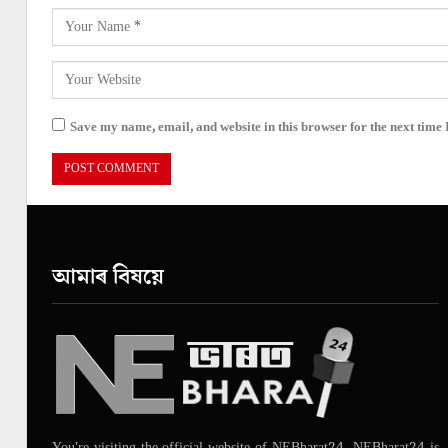
Save my name, email, and website in this browser for the next time
আমাৰ বিষয়ে
You're visiting the official website of NEBharat24. NEBharat24 is