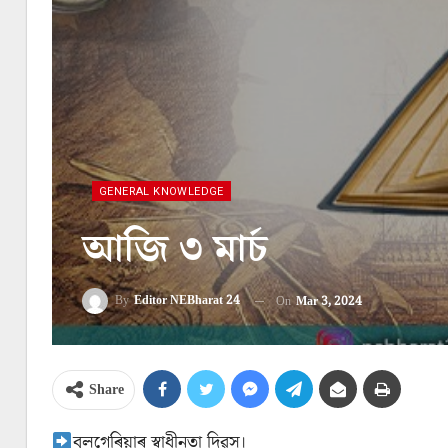
GENERAL KNOWLEDGE
আজি ৩ মাৰ্চ
By
Editor NEBharat 24
On
Mar 3, 2024
Share
বুলগেৰিয়াৰ স্বাধীনতা দিৱস।