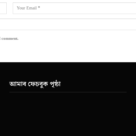
 I comment.
আমাৰ ফেচবুক পৃষ্ঠা