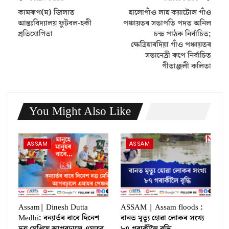
কামৰূপ(ম) জিলাত
হালোগাঁও লাহ কয়াটোল গাঁও
আন্তঃবিদ্যালয় ফুটবল-হকী
পঞ্চায়তৰ সভাপতি পদত অনিল
প্ৰতিযোগিতা
চন্দ্ৰ পাঠক নিৰ্বাচিত;
ক্ষেত্ৰিহাৰদিয়া গাঁও পঞ্চায়তৰ
সভানেত্ৰী ৰূপে নিৰ্বাচিত
গীতাঞ্জলী কলিতা
You Might Also Like
ASSAM
ASSAM
Assam| Dinesh Dutta
ASSAM | Assam floods :
Medhi: বন্যাৰ্তৰ বাবে দিনেশ
বানত মৃত্যু হোৱা লোকৰ সংখ্য
দত্ত মেধিয়ে আগবঢ়ালে এমাহৰ
৮৭ গৰাকীলৈ বৃদ্ধি