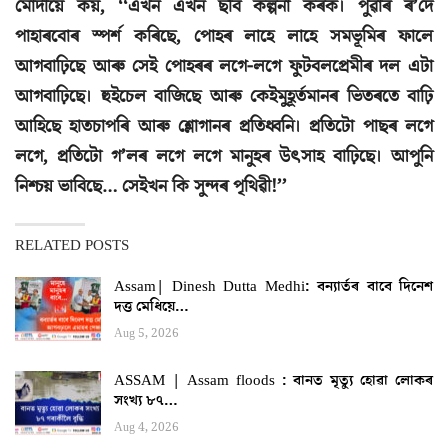
মোদীয়ে কয়, ‘‘এখন এখন ছবি কল্পনা কৰক। পুৱাৰ ৰ’দে
পাহাৰবোৰ স্পৰ্শ কৰিছে, পোহৰ লাহে লাহে সমভূমিৰ ফালে
আগবাঢ়িছে আৰু সেই পোহৰৰ লগে-লগে ফুটবলপ্ৰেমীৰ দল এটা
আগবাঢ়িছে। হুইচেল বাজিছে আৰু কেইমুহূৰ্তমানৰ ভিতৰতে বাঢ়ি
আহিছে হাতচাপৰি আৰু শ্লোগানৰ প্ৰতিধ্বনি। প্ৰতিটো পাছৰ লগে
লগে, প্ৰতিটো গ’লৰ লগে লগে মানুহৰ উৎসাহ বাঢ়িছে। আপুনি
নিশ্চয় ভাবিছে… সেইখন কি সুন্দৰ পৃথিৱী!’’
RELATED POSTS
Assam| Dinesh Dutta Medhi: বন্যাৰ্তৰ বাবে দিনেশ
দত্ত মেধিয়ে…
Aug 5, 2026
ASSAM | Assam floods : বানত মৃত্যু হোৱা লোকৰ
সংখ্য ৮৭…
Aug 4, 2026