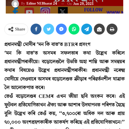
By
Editor NEBharat 24
On
Jun 29, 2025
Share
প্ৰধানমন্ত্ৰী মোদীৰ ‘মন কি বাত’ত BTRৰ প্ৰসংগ
‘মন কি বাত’ত অসমৰ সফলতাৰ কথা উল্লেখ কৰিলে
প্ৰধানমন্ত্ৰীগৰাকীয়ে। বড়োলেণ্ডলৈ উভতি অহা শান্তি আৰু সমন্বয়ৰ
কথাৰ বিষয়েও উল্লেখ প্রধানমন্ত্ৰীগৰাকীৰ। প্ৰধানমন্ত্ৰী নৰেন্দ্ৰ
মোদীয়ে দেওবাৰে অসমৰ বড়োলেণ্ডত ক্ৰীড়াৰ পৰিৱৰ্তনশীল যাত্ৰাক
লৈ আলোকপাত কৰে।
তেওঁ বড়োলেণ্ডৰ CEMৰ এখন জীয়া ছবি অংকন কৰে। এই
ফুটবল প্ৰতিযোগিতাখন ঐক্য আৰু আশাৰ উদযাপনত পৰিণত হৈছে
বুলি উল্লেখ কৰি তেওঁ কয়, ‘‘৩,৭০০ৰো অধিক দল আৰু প্ৰায়
৭০,০০০ অংশগ্ৰহণকাৰীক আকৰ্ষণ কৰিছে এই প্ৰতিযোগিতাখনে।’’