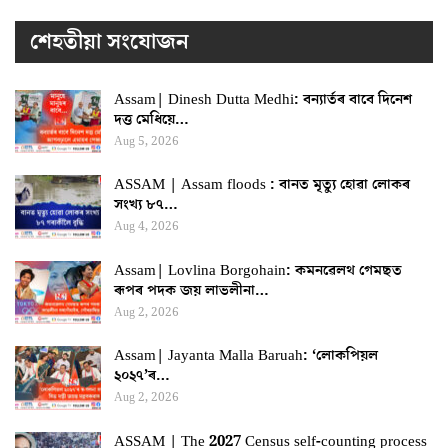
শেহতীয়া সংযোজন
Assam| Dinesh Dutta Medhi: বন্যাৰ্তৰ বাবে দিনেশ
দত্ত মেধিয়ে…
Aug 5, 2026
ASSAM | Assam floods : বানত মৃত্যু হোৱা লোকৰ
সংখ্য ৮৭…
Aug 4, 2026
Assam| Lovlina Borgohain: কমনৱেলথ গেমছত
ৰূপৰ পদক জয় লাভলীনা…
Aug 2, 2026
Assam| Jayanta Malla Baruah: ‘লোকপিয়ল
২০২৭’ৰ…
Aug 2, 2026
ASSAM | The 2027 Census self-counting process