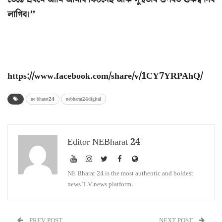
লাগিব।’’
https://www.facebook.com/share/v/1CY7YRPAhQ/
ne bharat24
nebharat24digital
Editor NEBharat 24
NE Bharat 24 is the most authentic and boldest
news T.V.news platform.
PREV POST
NEXT POST