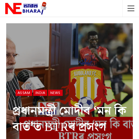
ASSAM
INDIA
NEWS
প্ৰধানমন্ত্ৰী মোদীৰ ‘মন কি
বাত’ত BTRৰ প্ৰসংগ