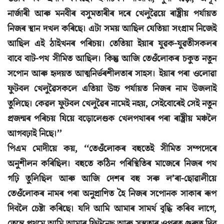
নাৰ্জাৰী আৰু মনবীৰ বসুমতাৰীৰ দৰে খেলুৱৈয়ে ৰাষ্ট্ৰীয় পৰ্যায়ত
নিজৰ স্থান দখল কৰিছে। এটা সময় আছিল যেতিয়া সংগ্ৰাম নিজেই
আছিল এই ঠাইখনৰ পৰিচয়। তেতিয়া ইয়াৰ যুৱক-যুৱতীসকলৰ
বাবে বাট-পথ সীমিত আছিল। কিন্তু আজি তেওঁলোকৰ চকুত নতুন
সপোন আৰু হৃদয়ত আত্মনিৰ্ভৰশীলতাৰ সাহস। ইয়াৰ পৰা ওলোৱা
ফুটবল খেলুৱৈসকলে এতিয়া উচ্চ পৰ্যায়ত নিজৰ নাম উজলাই
তুলিছে। কেৱল ফুটবল খেলুৱৈৰ নামেই নহয়, সেইবোৰেই সেই নতুন
প্ৰজন্মৰ পৰিচয় যিয়ে বড়োলেণ্ডক খেলপথাৰৰ পৰা ৰাষ্ট্ৰীয় মঞ্চলৈ
আগবঢ়াই নিছে।’’
পিএম মোদীয়ে কয়, ‘‘তেওঁলোকৰ বহুতেই সীমিত সম্পদেৰে
অনুশীলন কৰিছিল। বহুতে কঠিন পৰিস্থিতিৰ মাজেৰে নিজৰ পথ
গঢ়ি তুলিছিল আৰু আজি দেশৰ বহু সৰু ল’ৰা-ছোৱালীয়ে
তেওঁলোকৰ নামৰ পৰা অনুপ্ৰাণিত হৈ নিজৰ সপোনক সাকাৰ ৰূপ
দিবলৈ চেষ্টা কৰিছে। যদি আমি আমাৰ সামৰ্থ বৃদ্ধি কৰিব লাগে,
তেন্তে প্ৰথমে আমি আমাৰ ফিটনেছ আৰু সুস্থতাৰ ওপৰত গুৰুত্ব দিব