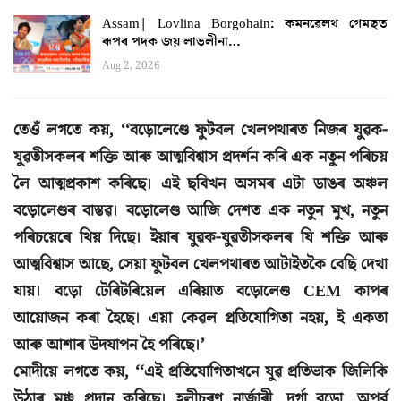
Assam| Lovlina Borgohain: কমনৱেলথ গেমছত
ৰূপৰ পদক জয় লাভলীনা…
Aug 2, 2026
তেওঁ লগতে কয়, ‘‘বড়োলেণ্ডে ফুটবল খেলপথাৰত নিজৰ যুৱক-
যুৱতীসকলৰ শক্তি আৰু আত্মবিশ্বাস প্ৰদৰ্শন কৰি এক নতুন পৰিচয়
লৈ আত্মপ্ৰকাশ কৰিছে। এই ছবিখন অসমৰ এটা ডাঙৰ অঞ্চল
বড়োলেণ্ডৰ বাস্তৱ। বড়োলেণ্ড আজি দেশত এক নতুন মুখ, নতুন
পৰিচয়েৰে থিয় দিছে। ইয়াৰ যুৱক-যুৱতীসকলৰ যি শক্তি আৰু
আত্মবিশ্বাস আছে, সেয়া ফুটবল খেলপথাৰত আটাইতকৈ বেছি দেখা
যায়। বড়ো টেৰিটৰিয়েল এৰিয়াত বড়োলেণ্ড CEM কাপৰ
আয়োজন কৰা হৈছে। এয়া কেৱল প্ৰতিযোগিতা নহয়, ই একতা
আৰু আশাৰ উদযাপন হৈ পৰিছে।’
মোদীয়ে লগতে কয়, ‘‘এই প্ৰতিযোগিতাখনে যুৱ প্ৰতিভাক জিলিকি
উঠাৰ মঞ্চ প্ৰদান কৰিছে। হলীচৰণ নাৰ্জাৰী, দুৰ্গা বড়ো, অপূৰ্ব