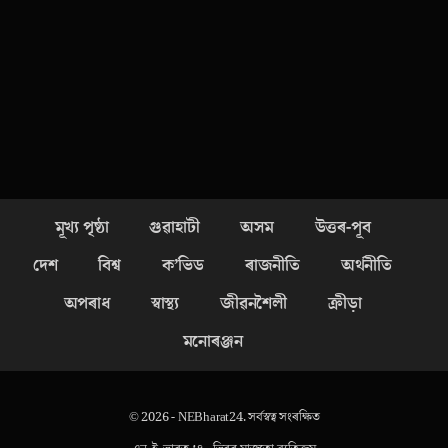
মূখ্য পৃষ্ঠা
গুৱাহাটী
অসম
উত্তৰ-পূব
দেশ
বিশ্ব
ক’ভিড
ৰাজনীতি
অৰ্থনীতি
অপৰাধ
স্বাস্থ্য
জীৱনশৈলী
ক্ৰীড়া
মনোৰঞ্জন
© 2026 - NEBharat24. সৰ্বস্বত্ব সংৰক্ষিত