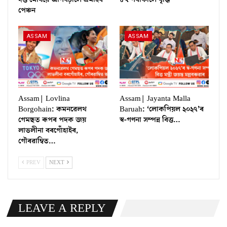
পেঞ্চন
ASSAM
ASSAM
Assam| Lovlina
Assam| Jayanta Malla
Borgohain: কমনৱেলথ
Baruah: ‘লোকপিয়ল ২০২৭’ৰ
গেমছত ৰূপৰ পদক জয়
স্ব-গণনা সম্পন্ন বিত্ত…
লাভলীনা বৰগোঁহাইৰ,
গৌৰৱাম্বিত…
PREV
NEXT
LEAVE A REPLY