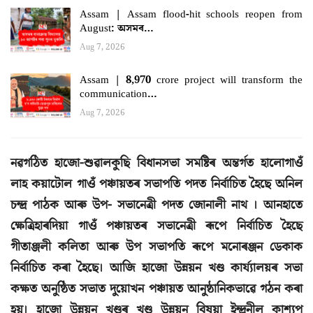
Assam | Assam flood-hit schools reopen from
August: অসমৰ…
Aug 7, 2026
Assam | 8,970 crore project will transform the
communication…
Aug 7, 2026
নৱগঠিত হাজো-শুৱালকুছি বিধানসভা সমষ্টিৰ অন্তৰ্গত হালোগাওঁ
লাহ কয়াটোল গাওঁ পঞ্চায়তৰ সভাপতি পদত নিৰ্বাচিত হৈছে অনিল
চন্দ্ৰ পাঠক আৰু উপ- সভানেত্ৰী পদত জোনালী নাথ । আনহাতে
ক্ষেত্ৰিহাৰদিয়া গাওঁ পঞ্চায়তৰ সভানেত্ৰী ৰূপে নিৰ্বাচিত হৈছে
গীতাঞ্জলী কলিতা আৰু উপ সভাপতি ৰূপে মনোৰঞ্জন ডেকাক
নিৰ্বাচিত কৰা হৈছে। আজি হাজো উন্নয়ন খণ্ড কাৰ্য্যালয়ৰ সভা
কক্ষত অনুষ্ঠিত সভাত দুয়োখন পঞ্চায়ত আনুষ্ঠানিকভাৱে গঠন কৰা
হয়। হাজো উন্নয়ন খণ্ডৰ খণ্ড উন্নয়ন বিষয়া ইন্দ্ৰনীল কাশ্যপ