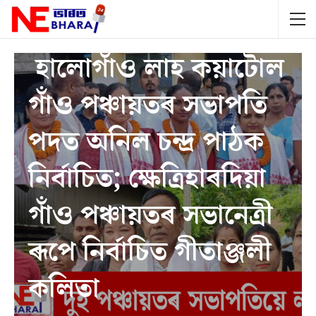
ASSAM
ELECTION
NEWS
হালোগাঁও লাহ কয়াটোল
গাঁও পঞ্চায়তৰ সভাপতি
পদত অনিল চন্দ্ৰ পাঠক
নিৰ্বাচিত; ক্ষেত্ৰিহাৰদিয়া
গাঁও পঞ্চায়তৰ সভানেত্ৰী
ৰূপে নিৰ্বাচিত গীতাঞ্জলী
কলিতা