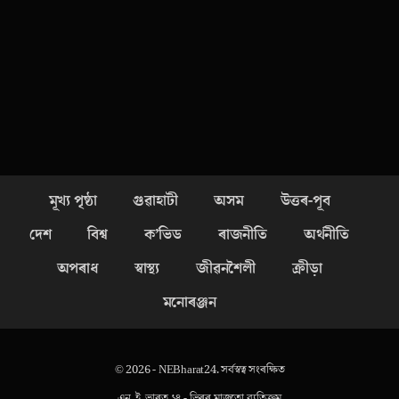
মূখ্য পৃষ্ঠা
গুৱাহাটী
অসম
উত্তৰ-পূব
দেশ
বিশ্ব
ক’ভিড
ৰাজনীতি
অৰ্থনীতি
অপৰাধ
স্বাস্থ্য
জীৱনশৈলী
ক্ৰীড়া
মনোৰঞ্জন
© 2026 - NEBharat24. সৰ্বস্বত্ব সংৰক্ষিত
এন. ই. ভাৰত ২৪ - ভিৰৰ মাজতো ব্যতিক্ৰম