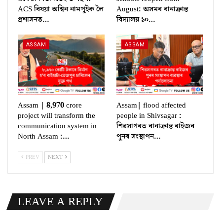
ACS বিষয়া অশ্বিন নামপুইক লৈ
August: অসমৰ বানাক্ৰান্ত
প্ৰশাসনত…
বিদ্যালয় ১০…
ASSAM
ASSAM
Assam | 8,970 crore
Assam| flood affected
project will transform the
people in Shivsagar :
communication system in
শিৱসাগৰত বানাক্ৰান্ত ৰাইজৰ
North Assam :…
পুনৰ সংস্থাপন…
PREV
NEXT
LEAVE A REPLY