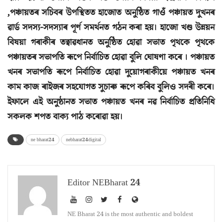
,পঞ্চায়তৰ সচিবৰ উপস্থিতত হাজোত অনুষ্ঠিত গাওঁ পঞ্চায়ত দুখনৰ
ৱাৰ্ড সদস্য-সদস্যাৰ পূৰ্ণ সমৰ্থনত গঠন কৰা হয়। হাজো খণ্ড উন্নয়ন
বিষয়া গৰাকীৰ তত্বাৱধানত অনুষ্ঠিত হোৱা সভাত পৃথকে পৃথকে
পঞ্চায়তৰ সভাপতি ৰূপে নিৰ্বাচিত হোৱা বুলি ঘোষণা কৰে । পঞ্চায়ত
খনৰ সভাপতি ৰূপে নিৰ্বাচিত হোৱা দুয়োগৰাকীয়ে পঞ্চায়ত খনৰ
কাম কাজ ৰাইজৰ সহযোগত সুচাৰু ৰূপে কৰিব বুলিও সদৰী কৰে।
ইফালে এই অনুষ্ঠানত সভাত পঞ্চায়ত খনৰ নৱ নিৰ্বাচিত প্ৰতিনিধি
সকলক শপত বাক্য পাঠ কৰোৱা হয়।
ne bharat24
nebharat24digital
Editor NEBharat 24
NE Bharat 24 is the most authentic and boldest