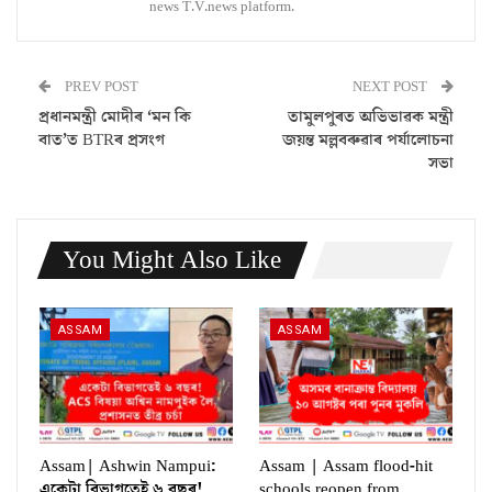
news T.V.news platform.
PREV POST
NEXT POST
প্ৰধানমন্ত্ৰী মোদীৰ ‘মন কি
তামুলপুৰত অভিভাৱক মন্ত্ৰী
বাত’ত BTRৰ প্ৰসংগ
জয়ন্ত মল্লবৰুৱাৰ পৰ্যালোচনা
সভা
You Might Also Like
ASSAM
ASSAM
Assam| Ashwin Nampui:
Assam | Assam flood-hit
একেটা বিভাগতেই ৬ বছৰ!
schools reopen from