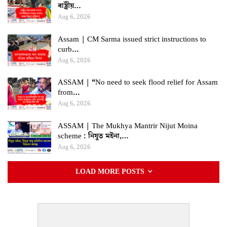
ৰাষ্ট্ৰীয়…
Aug 6, 2026
Assam | CM Sarma issued strict instructions to
curb…
Aug 6, 2026
ASSAM | “No need to seek flood relief for Assam
from…
Aug 6, 2026
ASSAM | The Mukhya Mantrir Nijut Moina
scheme : নিযুত মইনা,…
Aug 6, 2026
LOAD MORE POSTS