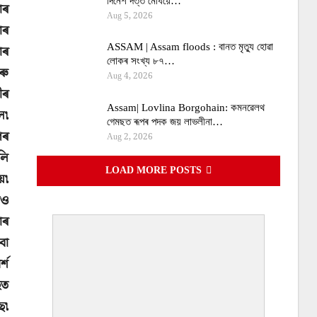
দিনেশ দত্ত মেধিয়ে…
াৰ
Aug 5, 2026
াৰ
ASSAM | Assam floods : বানত মৃত্যু হোৱা
োৰ
লোকৰ সংখ্য ৮৭…
ৰু
Aug 4, 2026
ীৰ
Assam| Lovlina Borgohain: কমনৱেলথ
ে৷
গেমছত ৰূপৰ পদক জয় লাভলীনা…
ণৰ
Aug 2, 2026
লি
LOAD MORE POSTS
য়৷
াও
াৰ
বা
্শ
হত
ে৷