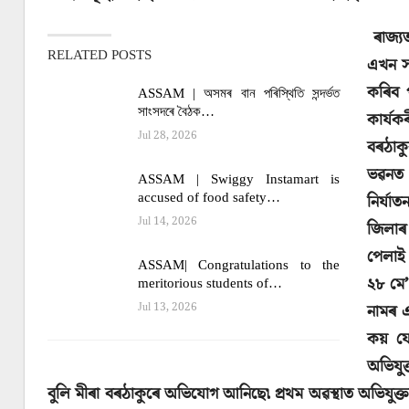
ৰাজ্য
RELATED POSTS
এখন সং
কৰিব 
ASSAM | অসমৰ বান পৰিস্থিতি সন্দৰ্ভত
সাংসদৰে বৈঠক…
কাৰ্যক
Jul 28, 2026
বৰঠাকু
ভৱনত 
ASSAM | Swiggy Instamart is
accused of food safety…
নিৰ্যা
Jul 14, 2026
জিলাৰ
পেলাই 
ASSAM| Congratulations to the
২৮ মে
meritorious students of…
Jul 13, 2026
নামৰ এ
কয় যে
অভিযুক
বুলি মীৰা বৰঠাকুৰে অভিযোগ আনিছে৷ প্ৰথম অৱস্থাত অভিযুক্তক