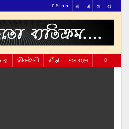
Sign In
্বাস্থ্য
জীৱনশৈলী
ক্ৰীড়া
মনোৰঞ্জন