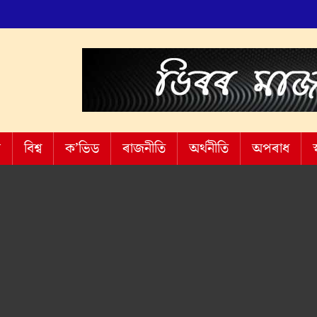
শ
বিশ্ব
ক’ভিড
ৰাজনীতি
অৰ্থনীতি
অপৰাধ
স