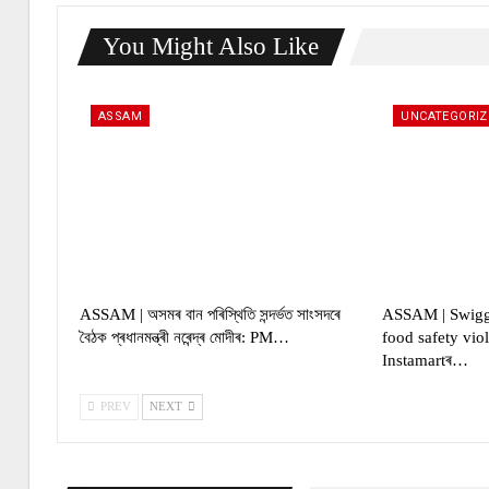
You Might Also Like
ASSAM
UNCATEGORIZ
ASSAM | অসমৰ বান পৰিস্থিতি সন্দৰ্ভত সাংসদৰে
ASSAM | Swiggy
বৈঠক প্ৰধানমন্ত্ৰী নৰেন্দ্ৰ মোদীৰ: PM…
food safety vio
Instamartৰ…
PREV
NEXT