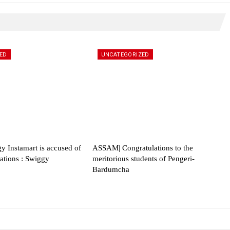
ED
UNCATEGORIZED
 Instamart is accused of
ASSAM| Congratulations to the
lations : Swiggy
meritorious students of Pengeri-
Bardumcha