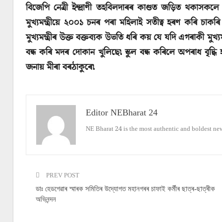
বিজেপি নেত্ৰী ইন্দ্ৰাণী তহবিলদাৰৰ কাণ্ডত জড়িত থকাসকলে 
মুখ্যমন্ত্ৰীয়ে ২০০১ চনৰ পৰা মহিলাই সতীত্ব হৰণ কৰি চাকৰ
মুখ্যমন্ত্ৰীৰ উক্ত বক্তব্যক উভতি ধৰি কয় যে যদি এগৰাকী মুখ্
বন্ধ কৰি মদৰ দোকান খুলিছে৷ স্কুল বন্ধ কৰিলে অপৰাধ বৃদ্ধি 
জনায় মীৰা বৰঠাকুৰে৷
Editor NEBharat 24
NE Bharat 24 is the most authentic and boldest ne
PREV POST
ডাঃ হেডগেৱাৰ স্মাৰক সমিতিৰ উদ্যোগত মহানগৰৰ চাফাই কৰ্মীৰ ছাত্ৰ-ছাত্ৰীক
অভিনন্দন