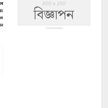
মৰ
ে৷
ুল
ান
- Advertisement -