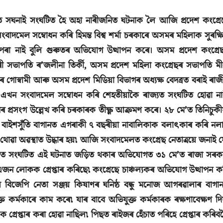
ত সঘনাই সংঘটিত হৈ অহা নাৰীজনিত ঘটনাক লৈ আজি প্ৰদেশ কংগ্ৰে
বাদমেল সম্বোধন কৰি হিমন্ত বিশ্ব শৰ্মা চৰকাৰে অসমৰ মহিলাক সুৰক্ষ
পৰা নাই বুলি গুৰুতৰ অভিযোগ উত্থাপন কৰে। অসম প্ৰদেশ কংগ্ৰে
ৰী সভাপতি ৰ’জলীনা তিৰ্কী, অসম প্ৰদেশ মহিলা কংগ্ৰেছৰ সভাপতি মী
ৰ গোস্বামী আৰু অসম প্ৰদেশ মিডিয়া বিভাগৰ অধ্যক্ষ বেদব্ৰত বৰাই ৰাজ
এখন সংবাদমেল সম্বোধন কৰি শেহতীয়াকৈ ৰাজ্যত সংঘটিত হোৱা না
তনৰ প্ৰসংগ উল্লেখ কৰি চৰকাৰক তীক্ষ্ণ আক্ৰমণ কৰে। ২৮ মে’ত তিনিচুকী
 বাইশসুঁতি বাগানত এগৰাকী ৭ বছৰীয়া নাবালিকাক বলাৎকাৰ কৰি নল
থোৱা অৱস্থাত উদ্ধাৰ হয়৷ আজি সংবাদমেলত কংগ্ৰেছ নেতাত্ৰয়ে জনাই য
’ত সংঘটিত এই ঘটনাত জড়িত থকাৰ অভিযোগত ৩১ মে’ত ৰাজা সৰক
জন লোকক গ্ৰেপ্তাৰ কৰিছে৷ কংগ্ৰেছে চাঞ্চল্যকৰ অভিযোগ উত্থাপন ক
 বিজেপি নেতা সঞ্জয় কিষাণৰ ঘনিষ্ঠ বন্ধু মনোজ আগৰৱালাৰ বাগা
্ত কৰ্মকাৰে কাম কৰে৷ যাৰ বাবে অভিযুক্ত কৰ্মকাৰক ৰক্ষণাবেক্ষণ দি
 গ্ৰেপ্তাৰ কৰা হোৱা নাছিল৷ পিছত ৰাইজৰ হেঁচাত পৰিহে গ্ৰেপ্তাৰ কৰিব