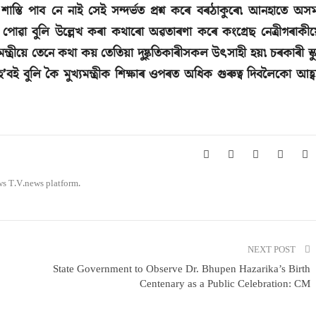
শাস্তি পাব নে নাই সেই সন্দৰ্ভত প্ৰশ্ন কৰে বৰঠাকুৰে৷ আনহাতে অস
ি পোৱা বুলি উল্লেখ কৰা কথাৰো অৱতাৰণা কৰে কংগ্ৰেছ নেত্ৰীগৰাকীয়
যমন্ত্ৰীয়ে তেনে কথা কয় তেতিয়া দুষ্কৃতিকাৰীসকল উৎসাহী হয়৷ চৰকাৰী স্ক
হ’বই বুলি কৈ মুখ্যমন্ত্ৰীক শিক্ষাৰ ওপৰত অধিক গুৰুত্ব দিবলৈকো আহ্ব
ws T.V.news platform.
NEXT POST
State Government to Observe Dr. Bhupen Hazarika’s Birth
Centenary as a Public Celebration: CM