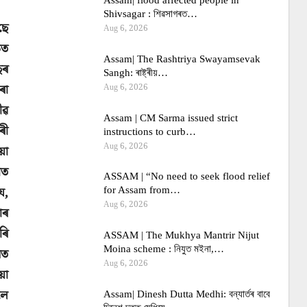
Assam| flood affected people in
Shivsagar : শিৱসাগৰত…
ছে
Aug 6, 2026
িত
Assam| The Rashtriya Swayamsevak
ছৰ
Sangh: ৰাষ্ট্ৰীয়…
ৰা
Aug 6, 2026
ীৱ
Assam | CM Sarma issued strict
ৰী
instructions to curb…
Aug 6, 2026
য়া
াত
ASSAM | “No need to seek flood relief
ে,
for Assam from…
Aug 6, 2026
াৰ
ৰি
ASSAM | The Mukhya Mantrir Nijut
Moina scheme : নিযুত মইনা,…
নত
Aug 6, 2026
য়া
লৈ
Assam| Dinesh Dutta Medhi: বন্যাৰ্তৰ বাবে