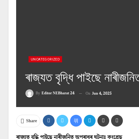
UNCATEGORIZED
ৰাজ্যত বৃদ্ধি পাইছে নাৰীজন
By
Editor NEBharat 24
On
Jun 4, 2025
Share
ৰাজ্যত বৃদ্ধি পাইছে নাৰীজনিত অপৰাধৰ ঘটনাঃ কংগ্ৰেছ