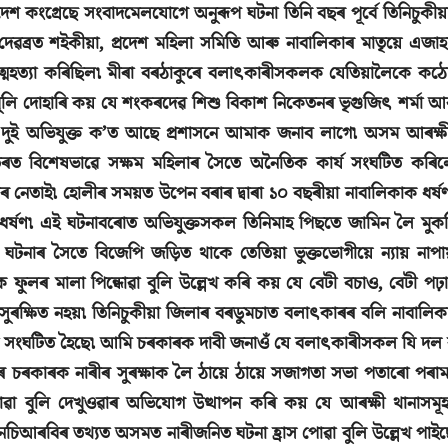
ৰদেশ কংগ্ৰেছে সংবাদমেলযোগে অনুৰূপ ঘটনা তিনি বছৰ পূৰ্বে তিনিচুকীয়
েৱব্ৰত শইকীয়া, প্ৰদেশ মহিলা সমিতি আৰু নাবালিকাৰ মাতৃয়ে এজাহ
ত্মহত্যা কৰিছিল৷ মীৰা বৰঠাকুৰে বলাৎকাৰীসকলক যেতিয়ালৈকে কঠ
 বুলি দোহাৰি কয় যে শংকৰদেৱ শিশু বিকাশ নিকেতনৰ ভৃগুজিৎ শৰ্মা আ
এই দুই অভিযুক্ত ক’ত আছে প্ৰশাসনে আমাক জনাব লাগে৷ অসম আৰক্ষ
তৰত বিশেষভাৱে সক্ষম মহিলাৰ সৈতে অনৈতিক কাৰ্য সংঘটিত কৰিল
্চাৰ নেতাই৷ হোলীৰ সময়ত উপেন বৰাৰ দ্বাৰা ১০ বছৰীয়া নাবালিকাক ধৰ্ষ
ধৰ্ষণ৷ এই ঘটনাবৰোত অভিযুক্তসকল তিনিমাহ পিছতে জামিন লৈ মুক
ঘটনাৰ সৈতে বিজেপি জড়িত থাকে তেতিয়া ভুক্তভোগীয়ে ন্যায় নাপা
ফুলৰ মালা পিন্ধোৱা বুলি উল্লেখ কৰি কয় যে বেটী বচাও, বেটী পঢ়
ৰক্ষিত নহয়৷ তিনিচুকীয়া জিলাৰ বৰডুমচাত বলাৎকাৰৰ বলি নাবালিক
না সংঘটিত হৈছে৷ আমি চৰকাৰক দাবী জনাওঁ যে বলাৎকাৰীসকল যি দল 
ঠাকুৰে চৰকাৰক নাৰীৰ সুৰক্ষাক লৈ ঠায়ে ঠায়ে সজাগতা সভা পতাৰো পৰামৰ
ৱা বুলি দেখুওৱাৰ অভিযোগ উত্থাপন কৰি কয় যে আৰক্ষী থানাসমূ
িআৰবিৰ তথ্যত অসমত নাৰীজনিত ঘটনা হ্ৰাস পোৱা বুলি উল্লেখ পাইছ