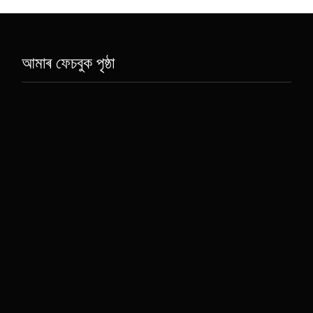
আমাৰ ফেচবুক পৃষ্ঠা