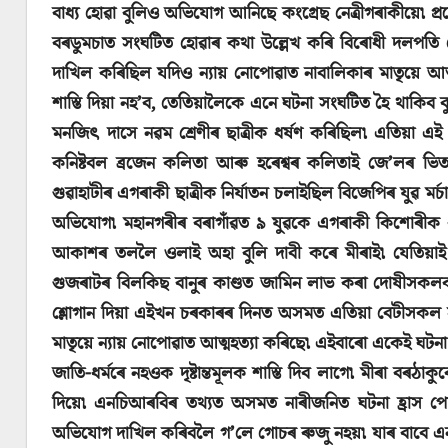
বাধ্য হোৱা বুলিও অভিযোগ আনিছে কংগ্ৰেছ নেত্ৰীগৰাকীয়ে৷ প্
বৰডুমচাত সংঘটিত হোৱাৰ কথা উল্লেখ কৰি বিৰোধী দলপতি দ
দাখিল কৰিছিল যদিও ন্যায় নোপোৱাত নাবালিকাৰ মাতৃয়ে আ
শাস্তি দিয়া নহ’ব, তেতিয়ালৈকে এনে ঘটনা সংঘটিত হৈ থাকিব
মনজিৎ দাসে নৱম শ্ৰেণীৰ ছাত্ৰীক ধৰ্ষণ কৰিছিল৷ এতিয়া 
কনিষ্টবল ব্ৰজেন কলিতা আৰু হৰেশ্বৰ কলিতাই জে’লৰ ভি
গুৱাহাটীৰ এগৰাকী ছাত্ৰীক নিৰ্যাতন চলাইছিল বিজেপিৰ যুৱ মৰ
অভিযোগ৷ মহানগৰীৰ বৰাগাঁৱত ৯ যুৱকে এগৰাকী কিশোৰীক 
আকাশৰ তললৈ ওলাই অহা বুলি দাবী কৰে মীৰাই৷ যেতিয়াই 
গুজৰাটৰ বিলকিছ বানুৰ কাণ্ডত জামিন লাভ কৰা দোষীসকলক 
শ্লোগান দিয়া এইখন চৰকাৰৰ দিনত অসমত এতিয়া বেটীসকল সু
মাতৃয়ে ন্যায় নোপোৱাত আত্মহত্যা কৰিছে৷ এইবাৰো একেই ঘট
জাতি-ধৰ্মৰে নহওক দৃষ্টান্তমূলক শাস্তি দিব লাগে৷ মীৰা বৰ
দিয়ে৷ এনচিআৰবিৰ তথ্যত অসমত নাৰীজনিত ঘটনা হ্ৰাস পো
অভিযোগ দাখিল কৰিবলৈ গ’লে গোচৰ ৰুজু নহয়৷ যাৰ বাবে এনচ