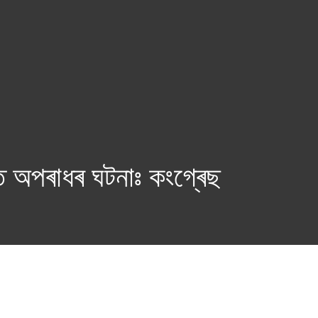
িত অপৰাধৰ ঘটনাঃ কংগ্ৰেছ