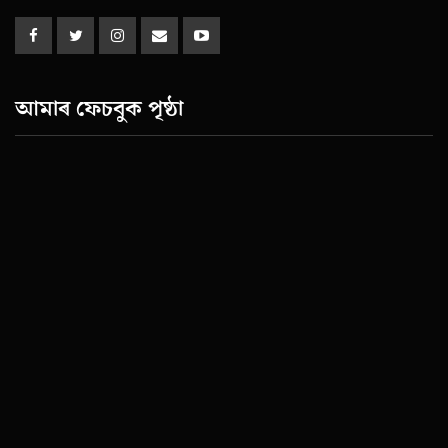
আমাৰ ফেচবুক পৃষ্ঠা