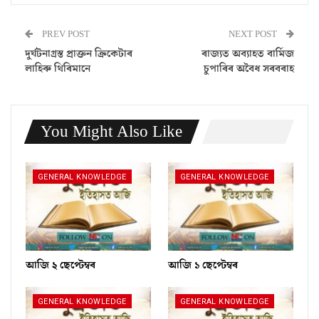
PREV POST
NEXT POST
দুৰ্ঘটনাগ্ৰস্ত প্ৰাক্তন ক্ৰিকেটাৰ
ৰাজ্যত অব্যাহত বাৰ্মিজ
লাহিৰু থিৰিমানে
চুপাৰিৰ অবৈধ সৰবৰাহ
You Might Also Like
GENERAL KNOWLEDGE
GENERAL KNOWLEDGE
আজি ২ ছেপ্টেম্বৰ
আজি ১ ছেপ্টেম্বৰ
GENERAL KNOWLEDGE
GENERAL KNOWLEDGE