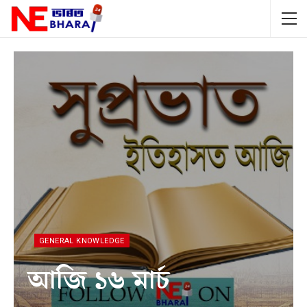
GENERAL KNOWLEDGE
আজি ১৬ মাৰ্চ