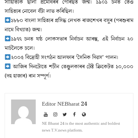
সাহিত্যিক ছালী প্ৰমোধৰৰ পেৰিছত জন্ম। ১৯০১ চনত তেওঁ
সাহিত্যৰ নোবেল বঁটা লাভ কৰিছিল।
১৮৮০ বাংলা সাহিত্যৰ প্ৰসিদ্ধ লেখক ৰাজশেখৰ বসুৰ (পৰশুৰাম
নামে বিখ্যাত) জন্ম।
১৯৭৭ চনত ষষ্ঠ লোকসভাৰ নিৰ্বাচন আৰম্ভ, এই নিৰ্বাচন ২০
মাৰ্চলৈকে চলে।
২০০৫ বিদ্ৰোহী সংগঠন আলফাৰ ‘সৈনিক দিৱস’ পালন।
আজিৰ দিনটোতে শচীন তেণ্ডুলকাৰৰ টেষ্ট ক্ৰিকেটত ১০,০০০
(দহ হাজাৰ) ৰান সম্পূৰ্ণ।
Editor NEBharat 24
NE Bharat 24 is the most authentic and boldest
news T.V.news platform.