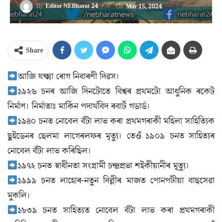
By
Editor NEBharat 24
On
Mar 15, 2024
Share
আজি যক্ষ্মা ৰোগ নিবাৰণী দিৱস।
১৯২৬ চনৰ আজি দিনটোতে বিশ্বৰ প্ৰথমটো আধুনিক ৰকেট
নিৰ্মাণ। নিৰ্মাতাঃ মাৰ্কিন পদাৰ্থবিদ ৰবাৰ্ট গডাৰ্ড।
১৯৪০ চনত নোবেল বঁটা লাভ কৰা প্ৰথমগৰাকী মহিলা সাহিত্যিক
ছুইডেনৰ ছেলমা লাগেৰলফৰ মৃত্যু। তেওঁ ১৯০৯ চনত সাহিত্যৰ
নোবেল বঁটা লাভ কৰিছিল।
১৯৭২ চনত স্বাধীনতা সংগ্ৰামী চন্দ্ৰপ্ৰভা শইকীয়ানীৰ মৃ্ত্যু।
১৯৯৯ চনত লাহোৰ-নতুন দিল্লীৰ মাজত পোনপটীয়া বাছসেৱা
মুকলি।
১৮৩৯ চনত সাহিত্যত নোবেল বঁটা লাভ কৰা প্ৰথমগৰাকী