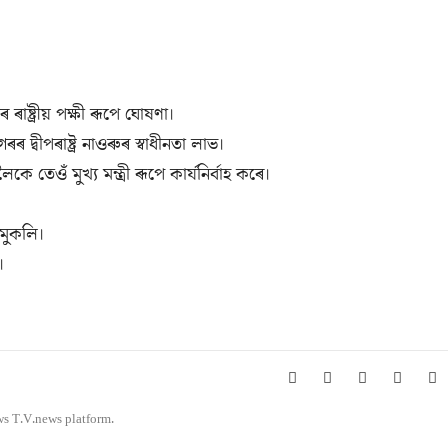
াষ্ট্ৰীয় পক্ষী ৰূপে ঘোষণা।
ৰৰ দ্বীপৰাষ্ট্ৰ নাওৰুৰ স্বাধীনতা লাভ।
ে তেওঁ মুখ্য মন্ত্রী ৰূপে কার্যনির্বাহ কৰে।
মুকলি।
।
ws T.V.news platform.