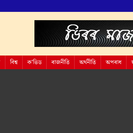
শ
বিশ্ব
ক’ভিড
ৰাজনীতি
অৰ্থনীতি
অপৰাধ
স