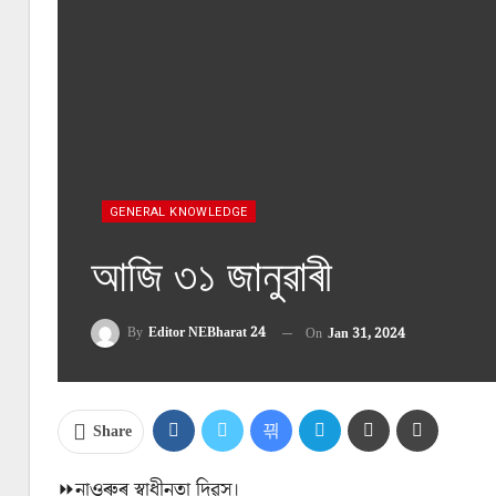
GENERAL KNOWLEDGE
আজি ৩১ জানুৱাৰী
By
Editor NEBharat 24
On
Jan 31, 2024
Share
⏩নাওৰুৰ স্বাধীনতা দিৱস।