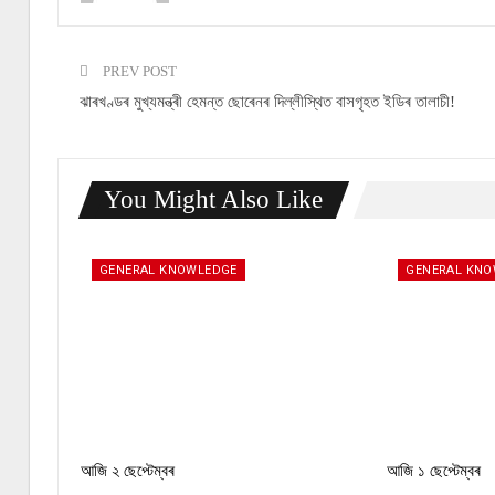
PREV POST
ঝাৰখণ্ডৰ মুখ্যমন্ত্ৰী হেমন্ত ছোৰেনৰ দিল্লীস্থিত বাসগৃহত ইডিৰ তালাচী!
You Might Also Like
GENERAL KNOWLEDGE
GENERAL KN
আজি ২ ছেপ্টেম্বৰ
আজি ১ ছেপ্টেম্বৰ