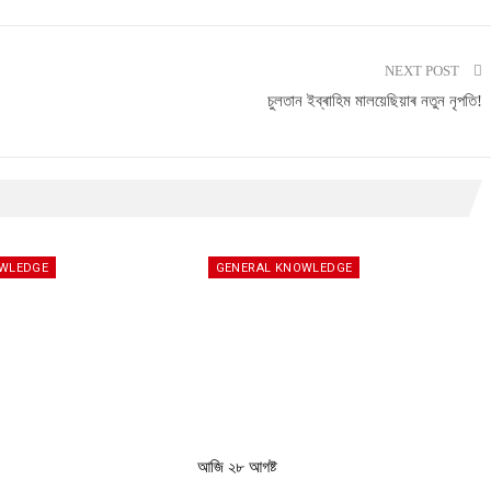
NEXT POST
চুলতান ইব্ৰাহিম মালয়েছিয়াৰ নতুন নৃপতি!
OWLEDGE
GENERAL KNOWLEDGE
আজি ২৮ আগষ্ট