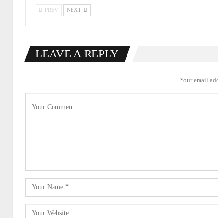
PREV
NEXT
LEAVE A REPLY
Your email add