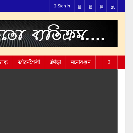
Sign In
্বাস্থ্য
জীৱনশৈলী
ক্ৰীড়া
মনোৰঞ্জন