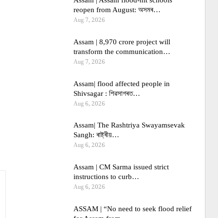
Assam | Assam flood-hit schools
reopen from August: অসমৰ…
Aug 7, 2026
Assam | 8,970 crore project will
transform the communication…
Aug 7, 2026
Assam| flood affected people in
Shivsagar : শিৱসাগৰত…
Aug 6, 2026
Assam| The Rashtriya Swayamsevak
Sangh: ৰাষ্ট্ৰীয়…
Aug 6, 2026
Assam | CM Sarma issued strict
instructions to curb…
Aug 6, 2026
ASSAM | “No need to seek flood relief