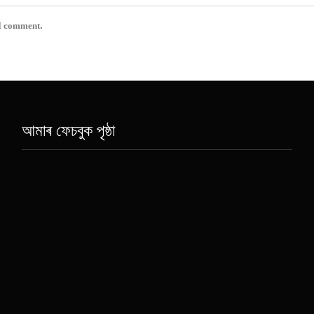
 I comment.
আমাৰ ফেচবুক পৃষ্ঠা