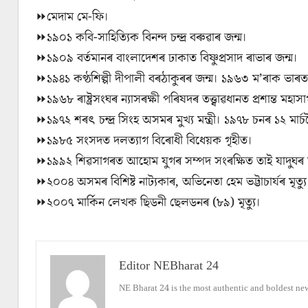
⏩মেদাম মে-ফি।
⏩১৯০১ কবি-সাহিত্যিক বিনন্দ চন্দ্ৰ বৰুৱাৰ জন্ম।
⏩১৯০৯ বৰ্তমানৰ বাংলাদেশৰ ঢাকাত বিষ্ণুপ্ৰসাদ ৰাভাৰ জন্ম।
⏩১৯৪১ কণ্ঠশিল্পী দীপালী বৰঠাকুৰৰ জন্ম। ১৯৬৩ ম’ৰাক ভাৰতৰ ৰ
⏩১৯৬৮ ৰাষ্ট্ৰসংঘৰ ন্যাসৰক্ষী পৰিষদৰ তত্ত্বাৱধানত প্রশান্ত মহাসাগ
⏩১৯৭২ শৰৎ চন্দ্ৰ সিংহ অসমৰ মুখ্য মন্ত্ৰী। ১৯৭৮ চনৰ ১২ মার্চলৈক
⏩১৯৮৫ সংসদত দলত্যাগ বিৰোধী বিধেয়ক গৃহীত।
⏩১৯৯২ শিৱসাগৰত আহোম যুগৰ সম্পদ সংৰক্ষিত তাই যাদুঘৰ 
⏩২০০৪ অসমৰ বিশিষ্ট নাট্যকাৰ, অভিনেতা হেম ভট্টাচাৰ্যৰ মৃত্যু
⏩২০০৭ মার্কিন লেখক ছিডনী ছেলডনৰ (৮৯) মৃত্যু।
Editor NEBharat 24
NE Bharat 24 is the most authentic and boldest ne