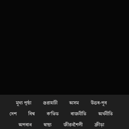
মূখ্য পৃষ্ঠা
গুৱাহাটী
অসম
উত্তৰ-পূব
দেশ
বিশ্ব
ক’ভিড
ৰাজনীতি
অৰ্থনীতি
অপৰাধ
স্বাস্থ্য
জীৱনশৈলী
ক্ৰীড়া