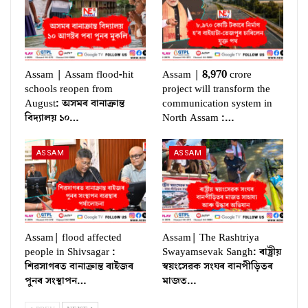
Assam | Assam flood-hit
Assam | 8,970 crore
schools reopen from
project will transform the
August: অসমৰ বানাক্ৰান্ত
communication system in
বিদ্যালয় ১০…
North Assam :…
ASSAM
ASSAM
Assam| flood affected
Assam| The Rashtriya
people in Shivsagar :
Swayamsevak Sangh: ৰাষ্ট্ৰীয়
শিৱসাগৰত বানাক্ৰান্ত ৰাইজৰ
স্বয়ংসেৱক সংঘৰ বানপীড়িতৰ
পুনৰ সংস্থাপন…
মাজত…