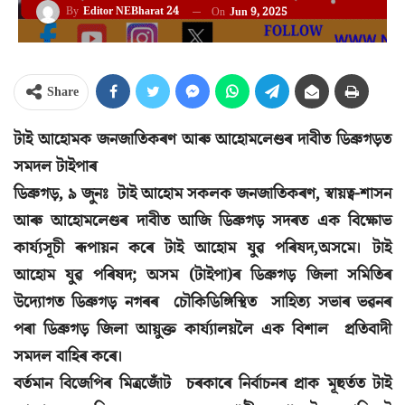
By
Editor NEBharat 24
On
Jun 9, 2025
Share
টাই আহোমক জনজাতিকৰণ আৰু আহোমলেণ্ডৰ দাবীত ডিব্ৰুগড়ত
সমদল টাইপাৰ
ডিব্ৰুগড়, ৯ জুনঃ টাই আহোম সকলক জনজাতিকৰণ, স্বায়ত্ব-শাসন
আৰু আহোমলেণ্ডৰ দাবীত আজি ডিব্ৰুগড় সদৰত এক বিক্ষোভ
কার্য্যসূচী ৰূপায়ন কৰে টাই আহোম যুৱ পৰিষদ,অসমে। টাই
আহোম যুৱ পৰিষদ; অসম (টাইপা)ৰ ডিব্ৰুগড় জিলা সমিতিৰ
উদ্যোগত ডিব্ৰুগড় নগৰৰ চৌকিডিঙ্গিস্থিত সাহিত্য সভাৰ ভৱনৰ
পৰা ডিব্ৰুগড় জিলা আয়ুক্ত কাৰ্য্যালয়লৈ এক বিশাল প্ৰতিবাদী
সমদল বাহিৰ কৰে।
বৰ্তমান বিজেপিৰ মিত্ৰজোঁট চৰকাৰে নিৰ্বাচনৰ প্ৰাক মূহুৰ্তত টাই