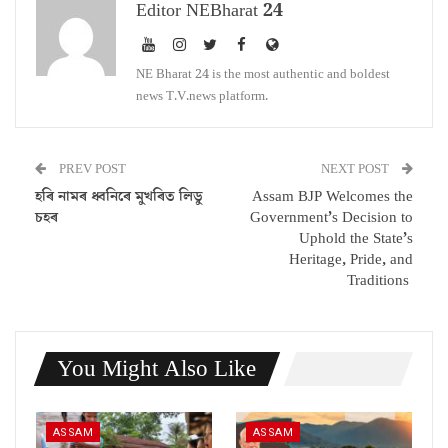
Editor NEBharat 24
NE Bharat 24 is the most authentic and boldest
news T.V.news platform.
PREV POST
NEXT POST
হৰি নামৰ ধ্বনিৰে মুখৰিত লিডু
Assam BJP Welcomes the
চহৰ
Government’s Decision to
Uphold the State’s
Heritage, Pride, and
Traditions
You Might Also Like
ASSAM
ASSAM