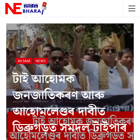
ASSAM
NEWS
টাই আহোমক
জনজাতিকৰণ আৰু
আহোমলেণ্ডৰ দাবীত
ডিব্ৰুগড়ত সমদল টাইপাৰ