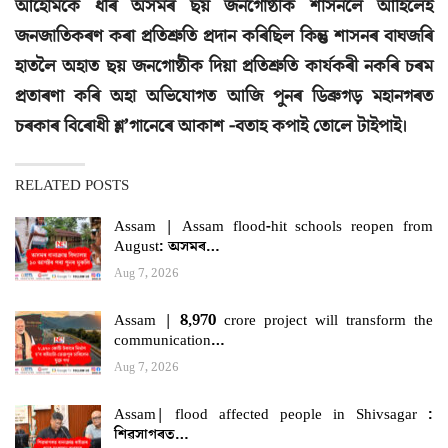
আহোমকে ধৰি অসমৰ ছয় জনগোষ্ঠীক শাসনলৈ আহিলেই
জনজাতিকৰণ কৰা প্ৰতিশ্ৰুতি প্ৰদান কৰিছিল কিন্তু শাসনৰ বাঘজৰি
হাতলৈ অহাত ছয় জনগোষ্ঠীক দিয়া প্ৰতিশ্ৰুতি কাৰ্যকৰী নকৰি চৰম
প্ৰতাৰণা কৰি অহা অভিযোগত আজি পুনৰ ডিব্ৰুগড় মহানগৰত
চৰকাৰ বিৰোধী শ্ল’গানেৰে আকাশ -বতাহ কপাই তোলে টাইপাই।
RELATED POSTS
Assam | Assam flood-hit schools reopen from
August: অসমৰ…
Aug 7, 2026
Assam | 8,970 crore project will transform the
communication…
Aug 7, 2026
Assam| flood affected people in Shivsagar :
শিৱসাগৰত…