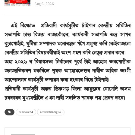
Aug 6, 2026
এই বিক্ষোভ প্ৰতিবাদী কাৰ্যসূচীত টাইপাৰ কেন্দ্ৰীয় সমিতিৰ
সভাপতি চাও বিজয় ৰাজকোঁৱৰ, কাৰ্যকৰী সভাপতি ৰুদ্ৰ সাগৰ
বুঢ়াগোহাঁই, যুটীয়া সম্পাদক মনোৰঞ্জন গগৈ প্ৰমূখ্য কৰি কেইবাজনো
কেন্দ্ৰীয় সমিতিৰ বিষয়ববীয়াই অংশ গ্ৰহণ কৰি নেতৃত্ব প্ৰদান কৰে।
অহা ২০২৬ ৰ বিধাধসভা নিৰ্বাচনৰ পূৰ্বে টাই আহোম জনগোষ্ঠীক
জনজাতিকৰণ নকৰিলে পৃথক আহোমলেণ্ডৰ দাবীত অধিক জংগী
আন্দোলনৰ কাৰ্যসূচী ৰূপায়ন কৰা হুংকাৰ দিছে টাইপাই।
প্ৰতিবাদী কাৰ্যসূচী অন্তত ডিব্ৰুগড় জিলা আয়ুক্তৰ যোগেদি অসম
চৰকাৰৰ মুখ্যমন্ত্ৰীলৈ এখন দাবী সম্বলিত স্মাৰক পত্ৰ প্ৰেৰণ কৰে।
ne bharat24
nebharat24digital