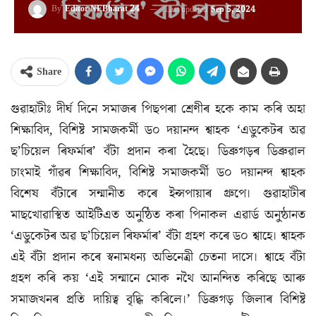
By
Editor NEBharat 24
Last updated
Sep 5, 2024
Share
গুৱাহাটীঃ দীৰ্ঘ দিনে সমাজৰ পিছপৰা শ্ৰেণীৰ হকে কাম কৰি অহা
শিক্ষাবিদ, বিশিষ্ট সামজকৰ্মী ড০ দয়ানন্দ শ্বাহক ‘এডুকেটৰ অৱ
ছ’চিয়েল ৰিফৰ্মাৰ’ বঁটা প্ৰদান কৰা হৈছে। ডিব্ৰুগড়ৰ ডিব্ৰুৱাল
চাংমাই গাঁৱৰ শিক্ষাবিদ, বিশিষ্ট সমাজকৰ্মী ড০ দয়ানন্দ শ্বাহক
বিশেষ বঁটাৰে সন্মানীত কৰে ইন্সপায়াৰ গ্ৰুপে। গুৱাহাটীৰ
মাছখোৱাস্থিত আইটিএত অনুষ্ঠিত কৰা পিনাকল এৱাৰ্ড অনুষ্ঠানত
‘এডুকেটৰ অৱ ছ’চিয়েল ৰিফৰ্মাৰ’ বঁটা গ্ৰহণ কৰে ড০ শ্বাহে। শ্বাহক
এই বঁটা প্ৰদান কৰে স্বনামধন্য অভিনেত্ৰী চেতনা দাসে। শ্বাহে বঁটা
গ্ৰহণ কৰি কয় ‘এই সন্মানে মোক নথৈ আনন্দিত কৰিছে আৰু
সমাজখনৰ প্ৰতি দায়িত্ব বৃদ্ধি কৰিলে।’ ডিব্ৰুগড় জিলাৰ বিশিষ্ট