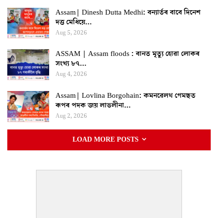
Assam| Dinesh Dutta Medhi: বন্যাৰ্তৰ বাবে দিনেশ
দত্ত মেধিয়ে…
Aug 5, 2026
ASSAM | Assam floods : বানত মৃত্যু হোৱা লোকৰ
সংখ্য ৮৭…
Aug 4, 2026
Assam| Lovlina Borgohain: কমনৱেলথ গেমছত
ৰূপৰ পদক জয় লাভলীনা…
Aug 2, 2026
LOAD MORE POSTS