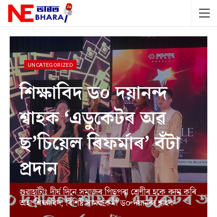
UNCATEGORIZED
শিক্ষাবিদ ড০ দয়ানন্দ
শ্বাহক ‘এডুকেটৰ অৱ
ছ’চিয়েল ৰিফৰ্মাৰ’ বঁটা
প্ৰদান
গুৱাহাটীঃ দীৰ্ঘ দিনে সমাজৰ পিছপৰা শ্ৰেণীৰ হকে কাম কৰি
অহা শিক্ষাবিদ, বিশিষ্ট সামজকৰ্মী ড০ দয়ানন্দ শ্বাহক