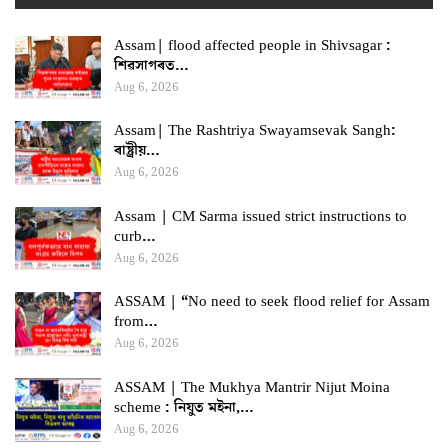
Assam| flood affected people in Shivsagar :
শিৱসাগৰত…
Aug 6, 2026
Assam| The Rashtriya Swayamsevak Sangh:
ৰাষ্ট্ৰীয়…
Aug 6, 2026
Assam | CM Sarma issued strict instructions to
curb…
Aug 6, 2026
ASSAM | “No need to seek flood relief for Assam
from…
Aug 6, 2026
ASSAM | The Mukhya Mantrir Nijut Moina
scheme : নিযুত মইনা,…
Aug 6, 2026