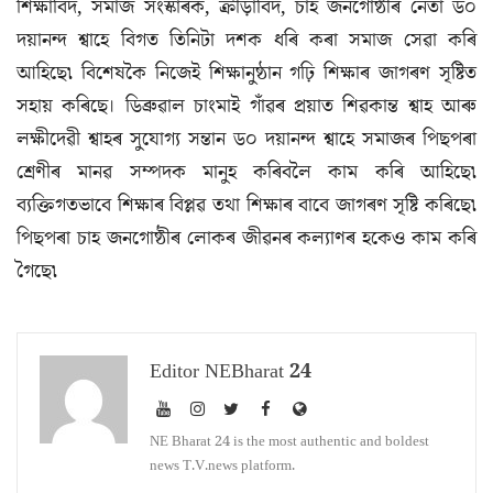
শিক্ষাবিদ, সমাজ সংস্কাৰক, ক্ৰীড়াবিদ, চাহ জনগোষ্ঠীৰ নেতা ড০
দয়ানন্দ শ্বাহে বিগত তিনিটা দশক ধৰি কৰা সমাজ সেৱা কৰি
আহিছে৷ বিশেষকৈ নিজেই শিক্ষানুষ্ঠান গঢ়ি শিক্ষাৰ জাগৰণ সৃষ্টিত
সহায় কৰিছে। ডিব্ৰুৱাল চাংমাই গাঁৱৰ প্ৰয়াত শিৱকান্ত শ্বাহ আৰু
লক্ষীদেৱী শ্বাহৰ সুযোগ্য সন্তান ড০ দয়ানন্দ শ্বাহে সমাজৰ পিছপৰা
শ্ৰেণীৰ মানৱ সম্পদক মানুহ কৰিবলৈ কাম কৰি আহিছে৷
ব্যক্তিগতভাবে শিক্ষাৰ বিপ্লৱ তথা শিক্ষাৰ বাবে জাগৰণ সৃষ্টি কৰিছে৷
পিছপৰা চাহ জনগোষ্ঠীৰ লোকৰ জীৱনৰ কল্যাণৰ হকেও কাম কৰি
গৈছে৷
Editor NEBharat 24
NE Bharat 24 is the most authentic and boldest
news T.V.news platform.