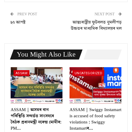
PREV POST
NEXT POST
২৫ আগষ্ট
আন্তঃৰাষ্ট্ৰীয় ফুটবলত নুমলীগড়
উচ্চতৰ মাধ্যমিক বিদ্যালয়ৰ দল
You Might Also Like
ASSAM
UNCATEGORIZED
ASSAM | অসমৰ বান
ASSAM | Swiggy Instamart
পৰিস্থিতি সন্দৰ্ভত সাংসদৰে
is accused of food safety
বৈঠক প্ৰধানমন্ত্ৰী নৰেন্দ্ৰ মোদীৰ:
violations : Swiggy
PM…
Instamartৰ…