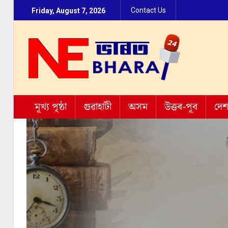
Contact Us
Friday, August 7, 2026
মূখ্য পৃষ্ঠা
গুৱাহাটী
অসম
উত্তৰ-পূব
দে