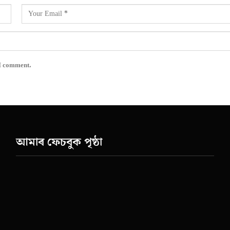
 I comment.
আমাৰ ফেচবুক পৃষ্ঠা