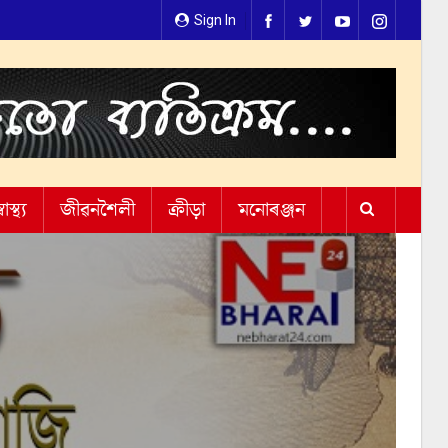
Sign In
্বাস্থ্য
জীৱনশৈলী
ক্ৰীড়া
মনোৰঞ্জন