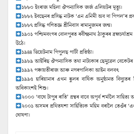
১৮৮০ ইংৰাজ মহিলা ঔপন্যাসিক জর্জ এলিয়টৰ মৃত্যু।
১৮৮২ ইবছেনৰ প্ৰসিদ্ধ নাটক ‘এন এনিমী অব দা পিপল’ৰ প্র
১৮৮৭ প্রসিদ্ধ গণিতজ্ঞ শ্রীনিবাস ৰামানুজমৰ জন্ম।
১৯০১ পশ্চিমবংগৰ বোলপুৰত ৰবীন্দ্ৰনাথ ঠাকুৰৰ ব্ৰহ্মচর্যাশ্রম
উঠে।
১৯৪৪ ভিয়েটনাম পিপুলছ পাটী প্রতিষ্ঠা।
১৯৮৯ আইৰিছ ঔপন্যাসিক তথা নাট্যকাৰ ছেমুৱেল বেকেটৰ মৃ
১৯৯২ পঞ্চায়তীৰাজ আৰু নগৰপালিকা আইন বলবৎ
১৯৯৫ হাৰিয়ানাৰ এখন স্কুলৰ বাৰ্ষিক অনুষ্ঠানত বিদ্যুত
অধিকাংশই শিশু।
২০০০ ‘বাঘে টাপুৰ ৰাতি’ গ্রন্থৰ বাবে অপূৰ্ব শৰ্মালৈ সাহিত্
২০০১ অসমৰ প্রথিতযশা সাহিত্যিক মহিম বৰালৈ তেওঁৰ ‘এধা
ঘোষণা।