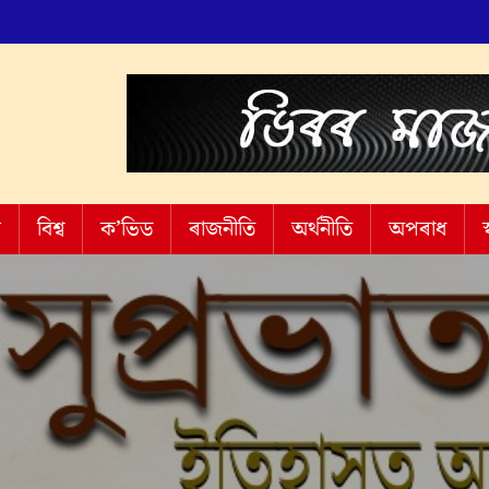
শ
বিশ্ব
ক’ভিড
ৰাজনীতি
অৰ্থনীতি
অপৰাধ
স