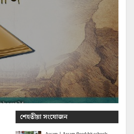
শেহতীয়া সংযোজন
Assam | Assam flood-hit schools