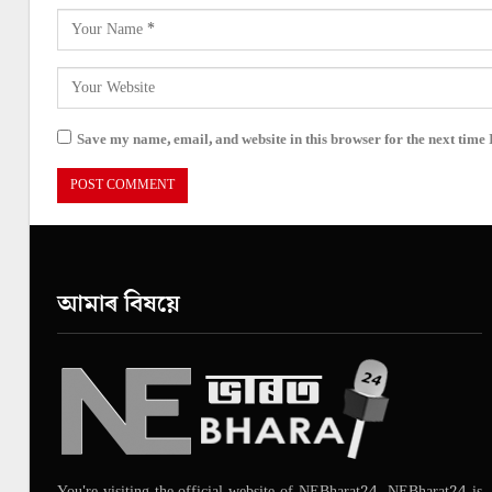
Save my name, email, and website in this browser for the next time
আমাৰ বিষয়ে
You're visiting the official website of NEBharat24. NEBharat24 is