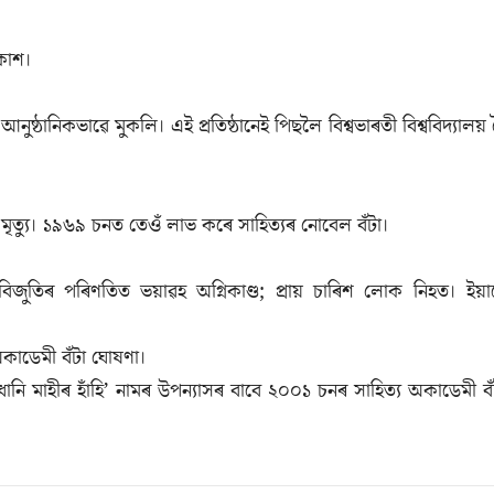
কাশ।
 আনুষ্ঠানিকভাৱে মুকলি। এই প্রতিষ্ঠানেই পিছলৈ বিশ্বভাৰতী বিশ্ববিদ্যালয় 
ত্যু। ১৯৬৯ চনত তেওঁ লাভ কৰে সাহিত্যৰ নোবেল বঁটা।
ৰ বিজুতিৰ পৰিণতিত ভয়াৱহ অগ্নিকাণ্ড; প্রায় চাৰিশ লোক নিহত। ইয়া
য অকাডেমী বঁটা ঘোষণা।
নি মাহীৰ হাঁহি’ নামৰ উপন্যাসৰ বাবে ২০০১ চনৰ সাহিত্য অকাডেমী বঁ