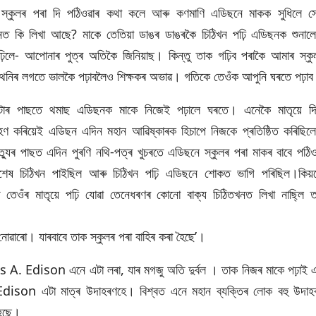
স্কুলৰ পৰা দি পঠিওৱাৰ কথা কলে আৰু কণমাণি এডিছনে মাকক সুধিলে স
ত কি লিখা আছে? মাকে তেতিয়া ডাঙৰ ডাঙৰকৈ চিঠিখন পঢ়ি এডিছনক শুনাল
ঢ়িলে- আপোনাৰ পুত্ৰ অতিকৈ জিনিয়াছ। কিন্তু তাক গঢ়িব পৰাকৈ আমাৰ স্কু
থনিৰ লগতে ভালকৈ পঢ়াবলৈও শিক্ষকৰ অভাৱ। গতিকে তেওঁক আপুনি ঘৰতে পঢ়া
োৰ পাছতে থমাছ এডিছনক মাকে নিজেই পঢ়ালে ঘৰতে। এনেকৈ মাতৃয়ে দি
্ৰহণ কৰিয়েই এডিছন এদিন মহান আৱিষ্কাৰক হিচাপে নিজকে প্ৰতিষ্ঠিত কৰিছিল
ৃত্যুৰ পাছত এদিন পুৰণি নথি-পত্ৰ খুচৰতে এডিছনে স্কুলৰ পৰা মাকৰ বাবে পঠিও
শেষ চিঠিখন পাইছিল আৰু চিঠিখন পঢ়ি এডিছনে শোকত ভাগি পৰিছিল।কিয়
ত তেওঁৰ মাতৃয়ে পঢ়ি যোৱা তেনেধৰণৰ কোনো বাক্য চিঠিতখনত লিখা নাছ্লি ত
োৱাৰো। যাৰবাবে তাক স্কুলৰ পৰা বাহিৰ কৰা হৈছে’।
s A. Edison এনে এটা লৰা, যাৰ মগজু অতি দুৰ্বল । তাক নিজৰ মাকে পঢ়াই 
dison এটা মাত্ৰ উদাহৰণহে। বিশ্বত এনে মহান ব্যক্তিৰ লোক বহু উদাহ
হৈছে।