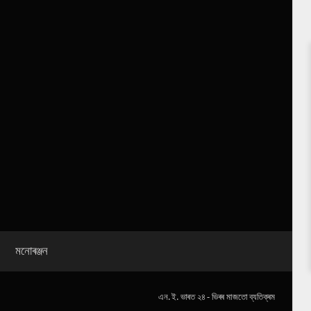
মনোৰঞ্জন
এন. ই. ভাৰত ২৪ - ভিৰৰ মাজতো ব্যতিক্ৰম