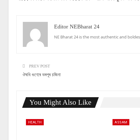
Editor NEBharat 24
NE Bharat 24 is the most authentic and boldes
PREV POST
ঔষধি গুণেৰে ভৰপূৰ চজিনা
You Might Also Like
HEALTH
ASSAM