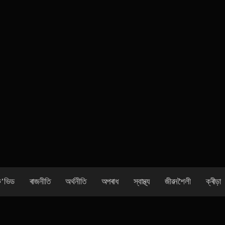
’ভিড
ৰাজনীতি
অৰ্থনীতি
অপৰাধ
স্বাস্থ্য
জীৱনশৈলী
ক্ৰীড়া