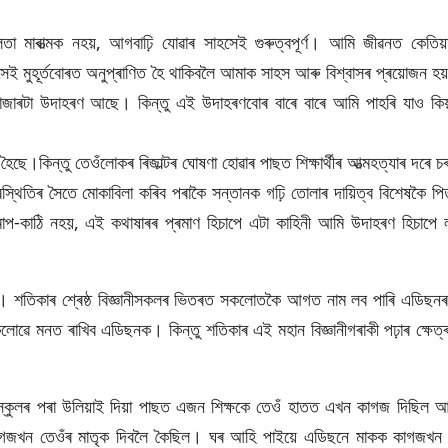
 মাৰাত্মক নহয়, আগবাঢ়ি যোৱাৰ সাহসেই গুৰুত্বপূৰ্ণ। আমি জীৱনত কেতিয়া
সেই মুহূৰ্তবোৰত অনুপ্ৰাণিত হৈ থাকিবলৈ আমাক সাহস আৰু বিশ্বাসৰ প্ৰয়োজন হ
ৰটা উদাহৰণ আছে। কিন্তু এই উদাহৰণবোৰ বাৰে বাৰে আমি পাহৰি যাও কি
 হৈছে।কিন্তু তেওঁলোকৰ ৰিজাল্টৰ ঘোষণা হোৱাৰ পাছত শিক্ষাৰ্থীৰ আত্মহত্যাৰ দৰে চ
্থিতিৰ সৈতে মোকাবিলা কৰিব পৰাকৈ সন্তানক গঢ়ি তোলাৰ দায়িত্ব বিশেষকৈ পিত
াপ-কাঠি নহয়, এই কথাষাৰৰ প্ৰমাণ হিচাপে এটা কাহিনী আমি উদাহৰণ হিচাপে 
নাই। শতিকাৰ শ্ৰেষ্ঠ বিজ্ঞানীসকলৰ ভিতৰত সকলোতকৈ আগত নাম লব পাৰি এডিছন
কলোৱে মনত ৰাখিব এডিছনক। কিন্তু শতিকাৰ এই মহান বিজ্ঞানীগৰাকী পঢ়াৰ ক্ষেত্
স্কুলৰ পৰা উলিয়াই দিয়া পাছত এজন শিক্ষকে তেওঁ হাতত এখন কাগজ দিছিল আ
গজখন তেওঁৰ মাতৃক দিবলৈ কৈছিল। ঘৰ আহি পাইয়ে এডিছনে মাকক কাগজখন 