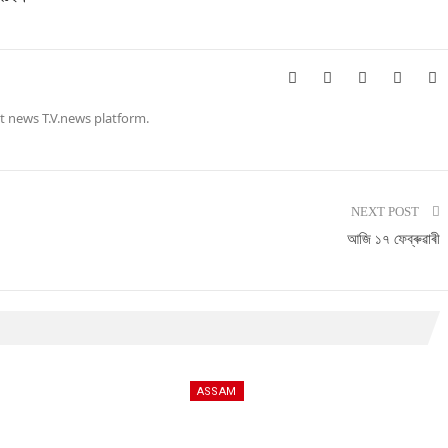
t news T.V.news platform.
NEXT POST
আজি ১৭ ফেব্ৰুৱাৰী
ASSAM