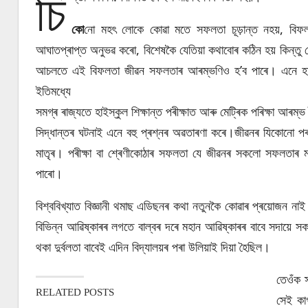
চি
কো
নো মহৎ লোকে কোৱা মতে সফলতা চূড়ান্ত নহয়, বিফলতা
আঘাতপ্ৰাপ্ত অনুভৱ কৰো, বিশেষকৈ যেতিয়া কথাবোৰ কঠিন হয় কিন্তু 
আচলতে এই বিফলতা জীৱন সফলতাৰ আৰম্ভণিও হ’ব পাৰে। এনে হাজা
ইতিমধ্যে
সমগ্ৰ ৰাজ্যতে হাইস্কুল শিক্ষান্ত পৰীক্ষাত আৰু মেট্ৰিক পৰিক্ষা আৰম্ভ
সিদ্ধান্তৰ ঘটনাই এনে বহু প্ৰশ্নৰ অৱতাৰণা কৰে।জীৱনৰ যিকোনো পৰস
মাতৃৰ। পৰীক্ষা বা শ্ৰেণীকোঠাৰ সফলতা যে জীৱনৰ সকলো সফলতাৰ ম
পাৰো।
বিশ্ববিখ্যাত বিজ্ঞানী থমাছ এডিছনৰ কথা নতুনকৈ কোৱাৰ প্ৰয়োজন 
বিভিন্ন আৱিষ্কাৰৰ লগতে বাল্বৰ দৰে মহান আৱিষ্কাৰৰ বাবে সদায়ে স
থকা দুৰ্বলতা বাবেই এদিন বিদ্যালয়ৰ পৰা উলিয়াই দিয়া হৈছিল।
তেওঁক 
RELATED POSTS
সেই কা