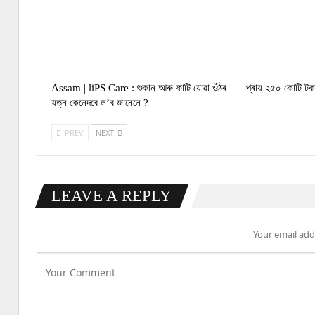
Assam | liPS Care : শুকান আৰু ফাটি যোৱা ওঁঠৰ
প্ৰায় ২৫০ কোটি টকা
যত্ন কেনেদৰে ল’ব জানেনে ?
PREV
NEXT
LEAVE A REPLY
Your email addr