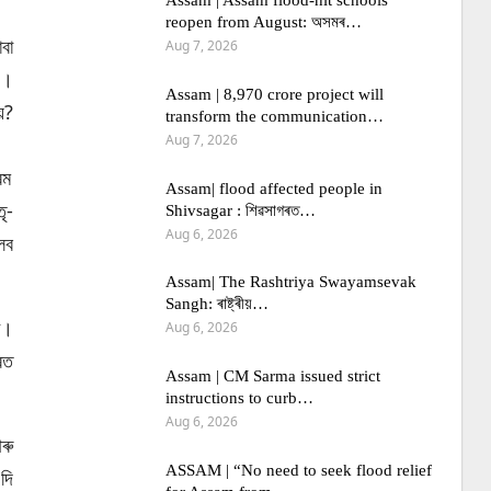
Assam | Assam flood-hit schools
reopen from August: অসমৰ…
বা
Aug 7, 2026
য়।
Assam | 8,970 crore project will
য়?
transform the communication…
Aug 7, 2026
ৰম
Assam| flood affected people in
ৃ-
Shivsagar : শিৱসাগৰত…
Aug 6, 2026
লব
Assam| The Rashtriya Swayamsevak
Sangh: ৰাষ্ট্ৰীয়…
ৰ।
Aug 6, 2026
ৰত
Assam | CM Sarma issued strict
instructions to curb…
Aug 6, 2026
ৰু
ASSAM | “No need to seek flood relief
দি