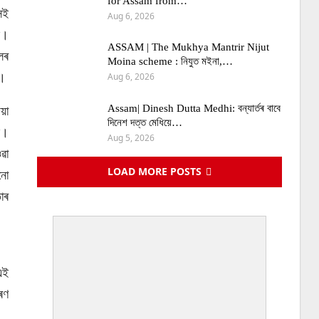
for Assam from…
েই
Aug 6, 2026
ে।
ASSAM | The Mukhya Mantrir Nijut
লৰ
Moina scheme : নিযুত মইনা,…
ব।
Aug 6, 2026
য়া
Assam| Dinesh Dutta Medhi: বন্যাৰ্তৰ বাবে
দিনেশ দত্ত মেধিয়ে…
ে।
Aug 5, 2026
ৱা
LOAD MORE POSTS
নো
াৰ
এই
ৰণ