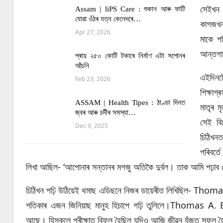
সেইখন 
Assam | liPS Care : শুকান আৰু ফাটি
যোৱা ওঁঠৰ যত্ন কেনেদৰে…
কাগজখন
Apr 27, 2026
মাকে প
আন্তগা
প্ৰায় ২৫০ কোটি টকাৰে নিৰ্মাণ এটা সপোনৰ
আঁচনি
এইদিনট
Feb 23, 2026
শিক্ষাগ
ASSAM | Health Tipes : ঠাণ্ডা দিনত
মাতৃৰ ম
জ্বৰ আৰু চৰ্দীৰ সমস্যা…
সেই বি
Dec 9, 2025
চিঠিখন
পৰিবৰ্তে
লিখা আছিল- ‘আপোনাৰ সন্তানৰ মগজু অতিকৈ দুৰ্বল। তাক আমি পঢ়াব ন
চিঠিখন পঢ়ি উঠিয়েই থমাছ এডিছনে নিজৰ ডায়েৰীত লিখিছিল- Thoma
শতিকাৰ এজন জিনিয়াছ মানুহ হিচাপে গঢ়ি তুলিলে।Thomas A. E
আছে। যিসকলে পৰীক্ষাত বিফল হৈছিল যদিও আজি জীৱন যুঁজত সফল 