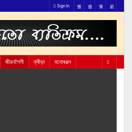
Sign In
জীৱনশৈলী
ক্ৰীড়া
মনোৰঞ্জন