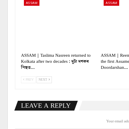
ASSAM
ASSAM
ASSAM | Taslima Nasreen returned to
ASSAM | Reena
Kolkata after two decades : দুটা দশকৰ
the first Assam
পিছত…
Doordarshan…
PREV
NEXT
LEAVE A REPLY
Your email add