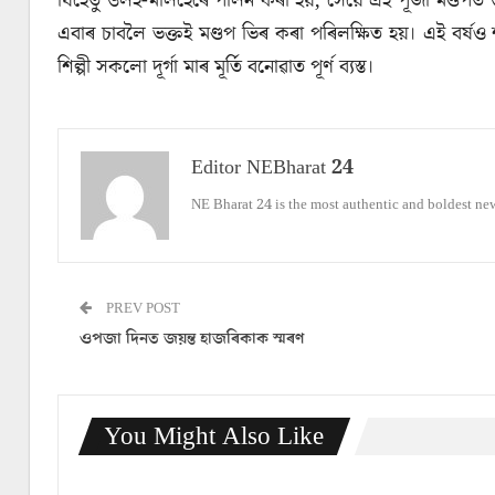
যিহেতু উলহ-মালহেৰে পালন কৰা হয়, সেয়ে এই পূজা মণ্ডপত ৬ষ্ঠ
এবাৰ চাবলৈ ভক্তই মণ্ডপ ভিৰ কৰা পৰিলক্ষিত হয়। এই বৰ্ষ
শিল্পী সকলো দূৰ্গা মাৰ মূৰ্তি বনোৱাত পূৰ্ণ ব্যস্ত।
Editor NEBharat 24
NE Bharat 24 is the most authentic and boldest ne
PREV POST
ওপজা দিনত জয়ন্ত হাজৰিকাক স্মৰণ
You Might Also Like