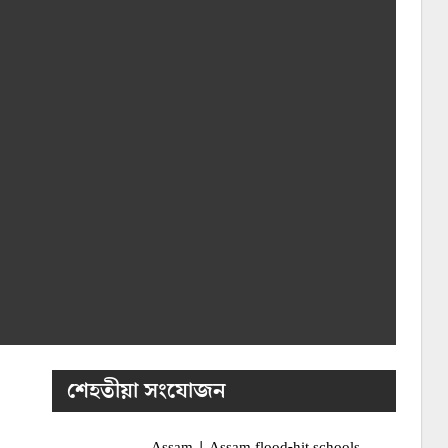
শেহতীয়া সংযোজন
Assam | Assam flood-hit schools