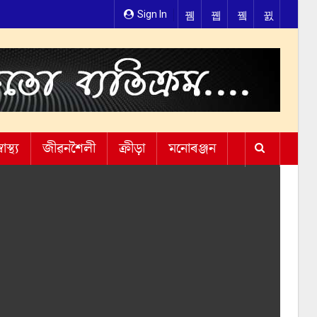
Sign In
্বাস্থ্য
জীৱনশৈলী
ক্ৰীড়া
মনোৰঞ্জন