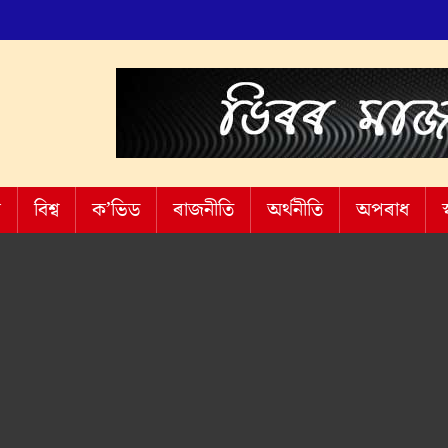
শ
বিশ্ব
ক’ভিড
ৰাজনীতি
অৰ্থনীতি
অপৰাধ
স