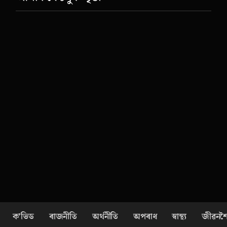
ক’ভিড
ৰাজনীতি
অৰ্থনীতি
অপৰাধ
স্বাস্থ্য
জীৱনশ