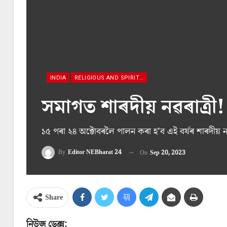
INDIA
RELIGIOUS AND SPIRITUAL ACTIVITIES
সমাগত শাৰদীয় নৱৰাত্ৰী!
১৫ পৰা ২৪ অক্টোবৰলৈ পালন কৰা হ’ব এই বৰ্ষৰ শাৰদীয় নৱ
By
Editor NEBharat 24
On
Sep 20, 2023
Share
নিউজ ডেক্স: