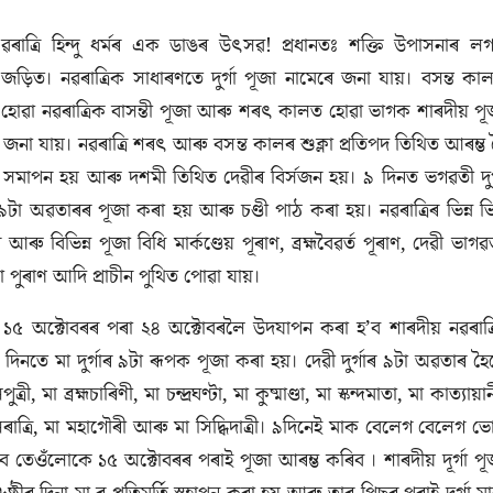
ৱৰাত্ৰি হিন্দু ধৰ্মৰ এক ডাঙৰ উৎসৱ! প্ৰধানতঃ শক্তি উপাসনাৰ ল
জড়িত। নৱৰাত্ৰিক সাধাৰণতে দুৰ্গা পূজা নামেৰে জনা যায়। বসন্ত কা
হোৱা নৱৰাত্ৰিক বাসন্তী পূজা আৰু শৰৎ কালত হোৱা ভাগক শাৰদীয় পূ
 জনা যায়। নৱৰাত্ৰি শৰৎ আৰু বসন্ত কালৰ শুক্লা প্ৰতিপদ তিথিত আৰম্ভ 
সমাপন হয় আৰু দশমী তিথিত দেৱীৰ বিৰ্সজন হয়। ৯ দিনত ভগৱতী দুৰ্
৯টা অৱতাৰৰ পূজা কৰা হয় আৰু চণ্ডী পাঠ কৰা হয়। নৱৰাত্ৰিৰ ভিন্ন ভিন
আৰু বিভিন্ন পূজা বিধি মাৰ্কণ্ডেয় পূৰাণ, ব্ৰহ্মবৈৱৰ্ত পূৰাণ, দেৱী ভাগৱ
 পুৰাণ আদি প্ৰাচীন পুথিত পোৱা যায়।
১৫ অক্টোবৰৰ পৰা ২৪ অক্টোবৰলৈ উদযাপন কৰা হ’ব শাৰদীয় নৱৰাত্ৰ
ো দিনতে মা দুৰ্গাৰ ৯টা ৰূপক পূজা কৰা হয়। দেৱী দুৰ্গাৰ ৯টা অৱতাৰ হৈ
ত্ৰী, মা ব্ৰহ্মচাৰিণী, মা চন্দ্ৰঘণ্টা, মা কুষ্মাণ্ডা, মা স্কন্দমাতা, মা কাত্যায়া
ৰাত্ৰি, মা মহাগৌৰী আৰু মা সিদ্ধিদাত্ৰী। ৯দিনেই মাক বেলেগ বেলেগ ভ
ব তেওঁলোকে ১৫ অক্টোবৰৰ পৰাই পূজা আৰম্ভ কৰিব । শাৰদীয় দূৰ্গা পূ