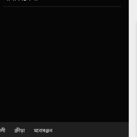
ৈলী
ক্ৰীড়া
মনোৰঞ্জন