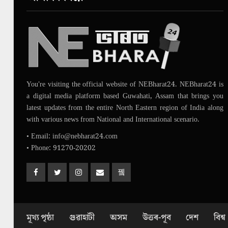
You're visiting the official website of NEBharat24. NEBharat24 is
a digital media platform based Guwahati, Assam that brings you
latest updates from the entire North Eastern region of India along
with various news from National and International scenario.
• Email: info@nebharat24.com
• Phone: 91270-20202
মূখ্য পৃষ্ঠা
গুৱাহাটী
অসম
উত্তৰ-পূব
দেশ
বিশ্ব