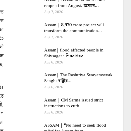
reopen from August: অসমৰ…
গত
Aug 7, 2026
লত
Assam | 8,970 crore project will
জা
transform the communication…
হৈ
Aug 7, 2026
গা
Assam| flood affected people in
্ন
Shivsagar : শিৱসাগৰত…
Aug 6, 2026
ত,
Assam| The Rashtriya Swayamsevak
Sangh: ৰাষ্ট্ৰীয়…
ি।
Aug 6, 2026
ছে
Assam | CM Sarma issued strict
নী,
instructions to curb…
Aug 6, 2026
োগ
জা
ASSAM | “No need to seek flood