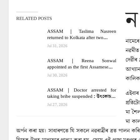
ন
RELATED POSTS
ASSAM | Taslima Nasreen
returned to Kolkata after two…
নামেৰে
Jul 31, 2026
নৱমীত 
দেৱীৰ 
ASSAM | Reena Sonwal
appointed as the first Assamese…
আখ্যান 
Jul 30, 2026
কালিকা
ASSAM | Doctor arrested for
এইবাৰ 
taking bribe suspended : উৎকোচ…
প্ৰতিট
Jul 27, 2026
মা শৈলপু
মা কাল
অৰ্পন কৰা হয়। সাধাৰণতে যি সকলে নৱৰাত্ৰীৰ ব্ৰত পালন কৰি