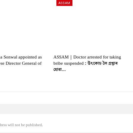
ASSAM
 Sonwal appointed as
ASSAM | Doctor arrested for taking
ese Director General of
bribe suspended : উৎকোচ লৈ গ্ৰপ্তাৰ
হোৱা…
ress will not be published.