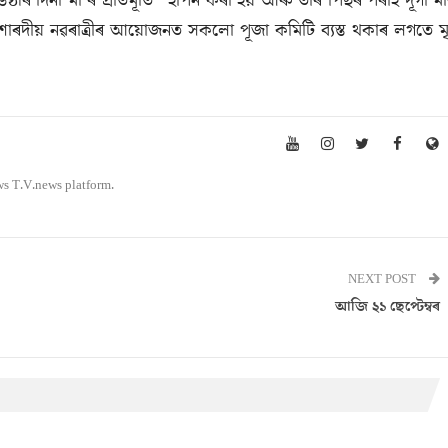
ীৰ দিনা মা ৰ প্ৰতিমূৰ্তি স্হাপন কৰা হয় আৰু তাৰ পিছৰ পৰাই দূৰ্গা ম
ও শাৰদীয় নৱৰাত্ৰীৰ আয়োজনত সকলো পূজা কমিটি ব্যস্ত থকাৰ লগতে ম
ws T.V.news platform.
NEXT POST
আজি ২১ ছেপ্টেম্বৰ