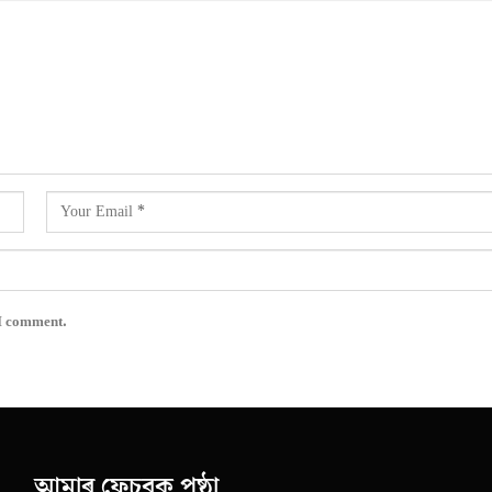
 I comment.
আমাৰ ফেচবুক পৃষ্ঠা