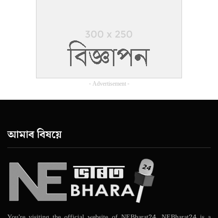
- Advertisement -
আমাৰ বিষয়ে
You're visiting the official website of NEBharat24. NEBharat24 is a