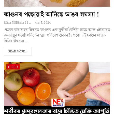
ফাগুনৰ পছোৱাই আনিছে ডাঙৰ সমস্যা !
Editor NEBharat 24
Mar 5, 2024
বছৰৰ বাৰ মাহৰ ভিতৰত ফাগুনৰ এক সুকীয়া বৈশিষ্ট্য আছে আৰু এইসময়ত
জলবায়ুৰ যথেষ্ট পৰিৱৰ্তন হয়। পৰিবেশ শুকান হৈ পৰে। এই ফাগুন মাহতে
বিভিন্ন উৎসৱে…
READ MORE...
FLOOD