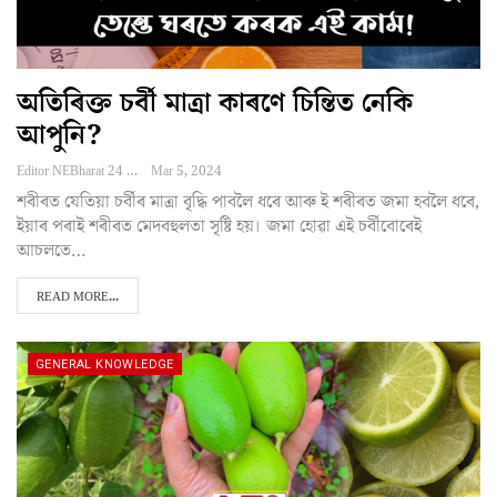
অতিৰিক্ত চৰ্বী মাত্ৰা কাৰণে চিন্তিত নেকি
আপুনি?
Editor NEBharat 24
Mar 5, 2024
শৰীৰত যেতিয়া চৰ্বীৰ মাত্ৰা বৃদ্ধি পাবলৈ ধৰে আৰু ই শৰীৰত জমা হবলৈ ধৰে,
ইয়াৰ পৰাই শৰীৰত মেদবহুলতা সৃষ্টি হয়। জমা হোৱা এই চৰ্বীবোৰেই
আচলতে…
READ MORE...
GENERAL KNOWLEDGE