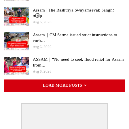
Assam| The Rashtriya Swayamsevak Sangh:
ৰাষ্ট্ৰীয়…
Aug 6, 2026
Assam | CM Sarma issued strict instructions to
curb…
Aug 6, 2026
ASSAM | “No need to seek flood relief for Assam
from…
Aug 6, 2026
LOAD MORE POSTS