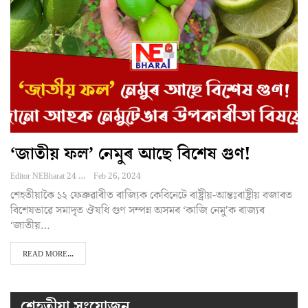
‘জাতীয় ফল’ নেমুৰ আছে বিশেষ গুণ!
Editor NEBharat 24
Feb 26, 2024
শেহতীয়াকৈ ১২ ফেব্ৰুৱাৰীত ৰাজ্যিক কেবিনেটে ৰাষ্ট্ৰীয়-আন্তঃৰাষ্ট্ৰীয় বজাৰত
বিশেষভাৱে সমাদৃত ঔষধি গুণ সম্পন্ন অসমৰ ‘কাজি নেমু'ক ৰাজ্যৰ
‘জাতীয়…
READ MORE...
শেহতীয়া সংযোজন