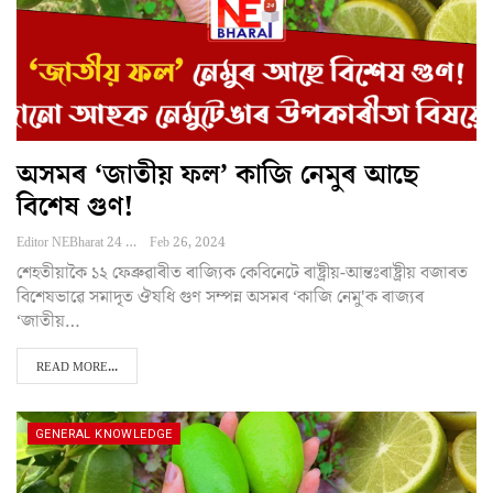
অসমৰ ‘জাতীয় ফল’ কাজি নেমুৰ আছে
বিশেষ গুণ!
Editor NEBharat 24
Feb 26, 2024
শেহতীয়াকৈ ১২ ফেব্ৰুৱাৰীত ৰাজ্যিক কেবিনেটে ৰাষ্ট্ৰীয়-আন্তঃৰাষ্ট্ৰীয় বজাৰত
বিশেষভাৱে সমাদৃত ঔষধি গুণ সম্পন্ন অসমৰ ‘কাজি নেমু'ক ৰাজ্যৰ
‘জাতীয়…
READ MORE...
GENERAL KNOWLEDGE