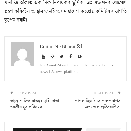
মানচিত্ৰ অঁকাত এক দিক নিৰ্ণায়কৰ ভুমিকা এই সভাখনৰ যোগেদি
গ্ৰহণ কৰিবলৈ আহ্বান জনাই অসম প্ৰদেশ কংগ্ৰেছ কমিটিৰ সভাপতি
ভূপেন বৰাই।
Editor NEBharat 24
NE Bharat 24 is the most authentic and boldest
news T.V.news platform.
PREV POST
NEXT POST
স্বায়ত্ব শাসিত ৰাজ্যৰ দাবী ৰাভা
পাগলাদিয়া নৈত পৰম্পৰাগত
জাতীয় যুৱ পৰিষদৰ
নাও খেল প্ৰতিযোগিতা