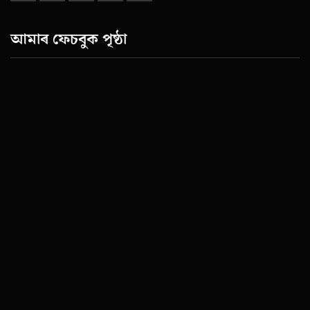
আমাৰ ফেচবুক পৃষ্ঠা