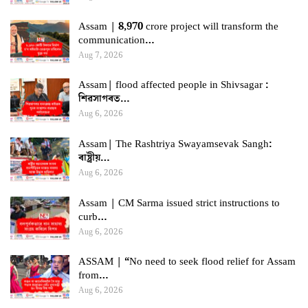
Assam | 8,970 crore project will transform the
communication…
Aug 7, 2026
Assam| flood affected people in Shivsagar :
শিৱসাগৰত…
Aug 6, 2026
Assam| The Rashtriya Swayamsevak Sangh:
ৰাষ্ট্ৰীয়…
Aug 6, 2026
Assam | CM Sarma issued strict instructions to
curb…
Aug 6, 2026
ASSAM | “No need to seek flood relief for Assam
from…
Aug 6, 2026