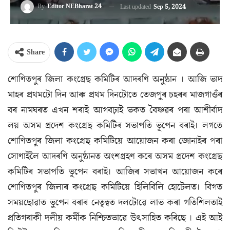
By
Editor NEBharat 24
Last updated
Sep 5, 2024
Share
শোণিতপুৰ জিলা কংগ্ৰেছ কমিটিৰ আদৰণি অনুষ্ঠান । আজি ভাদ
মাহৰ প্ৰথমটো দিন আৰু প্ৰথম দিনটোতে তেজপুৰ চহৰৰ মাজগাওঁৰ
বৰ নামঘৰত এখন শৰাই আগবঢ়াই ভকত বৈষ্ণৱৰ পৰা আশীৰ্বাদ
লয় অসম প্ৰদেশ কংগ্ৰেছ কমিটিৰ সভাপতি ভূপেন বৰাই। লগতে
শোণিতপুৰ জিলা কংগ্ৰেছ কমিটিয়ে আয়োজন কৰা জোনাইৰ পৰা
সোণাইলৈ আদৰণি অনুষ্ঠানত অংশগ্ৰহণ কৰে অসম প্ৰদেশ কংগ্ৰেছ
কমিটিৰ সভাপতি ভূপেন বৰাই। আজিৰ সভাখন আয়োজন কৰে
শোণিতপুৰ জিলাৰ কংগ্ৰেছ কমিটিয়ে হিলিবিলি হোটেলত। বিগত
সময়ছোৱাত ভুপেন বৰাৰ নেতৃত্বত দলটোৱে লাভ কৰা গতিশিলতাই
প্ৰতিগৰাকী দলীয় কৰ্মীক নিশ্চিতভাৱে উৎসাহিত কৰিছে । এই আই