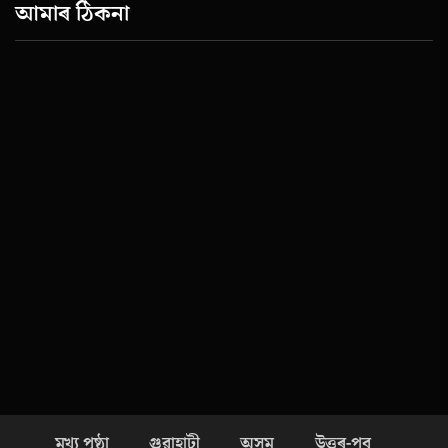
আমাৰ ঠিকনা
মূখ্য পৃষ্ঠা
গুৱাহাটী
অসম
উত্তৰ-পূব