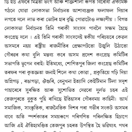
ডি ইউ এফৰে মিত্রতা ভংগ আৰু শক্তিশালী ৰূপত বিৰোধী ঐক্যমঞ্চ
গঠনে যোৱা লোকসভা নিৰ্বাচনত আশাব্যঞ্জক ফলাফল দিয়াৰ
লগতে দলে লাভ কৰা ভোটৰ হাৰ বৃদ্ধি পোৱাটোও লক্ষ্যণীয় । বিগত
লোকসভা নিৰ্বাচনত তিনি গৰাকী সাংসদ পাবলৈ সক্ষম হৈছে
কংগ্ৰেছ দলে । এই তিনি গৰাকী সাংসদেই স্বকীয় পৰিচয়ৰে কেৱল
অসমৰে নহয় ৰাষ্ট্ৰীয় ৰাজনীতিৰ প্ৰেক্ষাপটতো উজ্বলি উঠাতো
গৌৰৱৰ কথা বুলি মন্তব্য কৰে অসম প্ৰদেশ কংগ্ৰেছ কমিটিৰ
সভাপতি ভূপেন বৰাই। ইতিমধ্যে, শোণিতপুৰ জিলা কংগ্ৰেছ কমিটিৰ
তৰফৰ পৰা কৃতজ্ঞতা জনাই শিলে কথা কোৱা , প্ৰকৃতিয়ে গঢ়ি দিয়া
অগ্নিগড় , ৰঙাগড়া, ঔগুৰি, ধেনুখনা ইত্যাদি কেইটিমান টিলা সদৃশ
পাহাৰেৰে সুৰক্ষিত আৰু সুশোভিত দেৱৰো দুৰ্লভ চহৰ এই
তেজপুৰতে বুকুত পুহি ৰাখিছে ইতিহাসৰ গৌৰবময় কাহিনী। আৰ্থ
সমাজিক, সাংস্কৃতিক, ৰাজনৈতিক দিশৰ পৰা গভীৰ সংকট অসমৰ
বাবে অতি স্পৰ্শকাতৰ সময়ৰূপে পৰিগণিত পৰিলক্ষিত হিচাপে
আজি এই ঐতিহ্যমণ্ডিত তেজপুৰ চহৰত উপস্থিত হৈ ভৱিষ্যৎ পথৰ